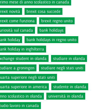
rimo mese di anno scolastico in canada
rexit novità
brexit cosa succede
rexit come funziona
brexit regno unito
uriosità sul canada
bank holidays
ank holiday
bank holidays in regno unito
ank holiday in inghilterra
xchange student in olanda
studiare in olanda
tudiare a groningen
studiare negli stati uniti
uarta superiore negli stati uniti
uarta superiore in america
studente in olanda
nno scolastico in olanda
università in olanda
tudio lavoro in canada