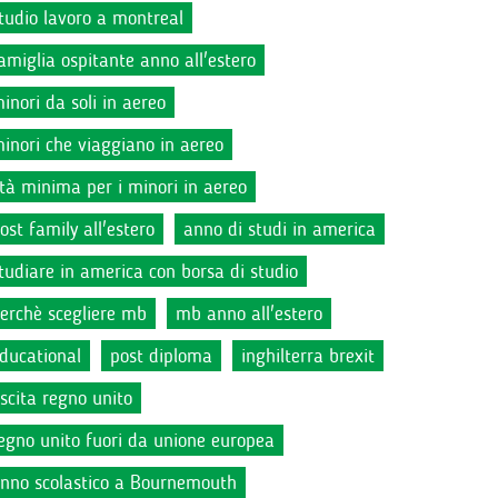
tudio lavoro a montreal
amiglia ospitante anno all'estero
inori da soli in aereo
inori che viaggiano in aereo
tà minima per i minori in aereo
ost family all'estero
anno di studi in america
tudiare in america con borsa di studio
erchè scegliere mb
mb anno all'estero
ducational
post diploma
inghilterra brexit
scita regno unito
egno unito fuori da unione europea
nno scolastico a Bournemouth