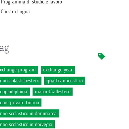
Programma di studio e lavoro
Corsi di lingua
ag
xchange program
exchange year
nnoscolasticoestero
quartoannoestero
oppiodiploma
maturitàallestero
ome private tuition
nno scolastico in danimarca
nno scolastico in norvegia