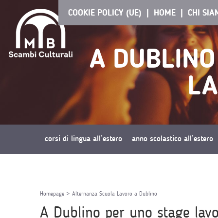
COOKIE POLICY (UE)
HOME
CHI SI
A DUBLINO
LA
corsi di lingua all’estero
anno scolastico all’estero
richiedi preventivo
Homepage
>
Alternanza Scuola Lavoro a Dublino
A Dublino per uno stage lavor