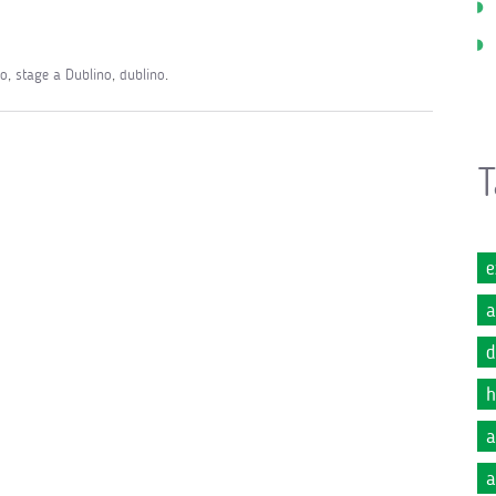
no
,
stage a Dublino
,
dublino
.
T
e
a
d
h
a
a