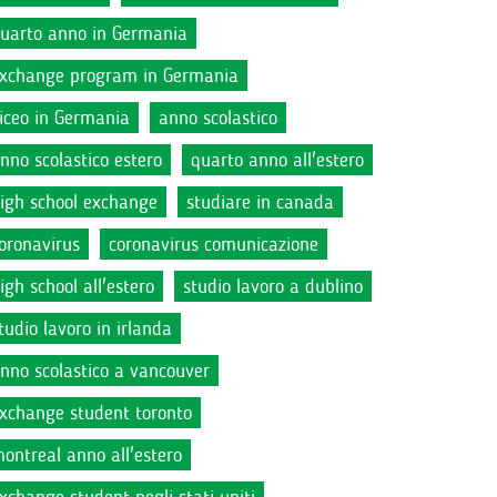
uarto anno in Germania
xchange program in Germania
iceo in Germania
anno scolastico
nno scolastico estero
quarto anno all'estero
igh school exchange
studiare in canada
oronavirus
coronavirus comunicazione
igh school all'estero
studio lavoro a dublino
tudio lavoro in irlanda
nno scolastico a vancouver
xchange student toronto
ontreal anno all'estero