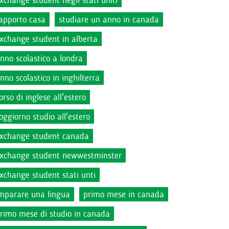
xchange student negli stati uniti
apporto casa
studiare un anno in canada
xchange student in alberta
nno scolastico a londra
nno scolastico in inghilterra
orso di inglese all'estero
oggiorno studio all'estero
xchange student canada
xchange student newwestminster
xchange student stati unti
mparare una lingua
primo mese in canada
rimo mese di studio in canada