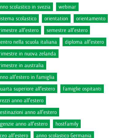
nno scolastico in svezia
webinar
istema scolastico
orientation
orientamento
rimestre all'estero
semestre all'estero
ientro nella scuola italiana
diploma all'estero
rimestre in nuova zelanda
rimestre in australia
nno all'estero in famiglia
uarta superiore all'estero
famiglie ospitanti
rezzi anno all'estero
estinazioni anno all'estero
genzie anno all'estero
hostfamily
iceo all'estero
anno scolastico Germania