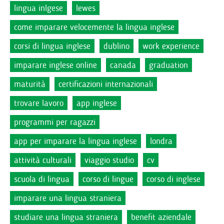
lingua inlgese
lewes
come imparare velocemente la lingua inglese
corsi di lingua inglese
dublino
work experience
imparare inglese online
canada
graduation
maturità
certificazioni internazionali
trovare lavoro
app inglese
programmi per ragazzi
app per imparare la lingua inglese
londra
attività culturali
viaggio studio
cv
scuola di lingua
corso di lingue
corso di inglese
imparare una lingua straniera
studiare una lingua straniera
benefit aziendale