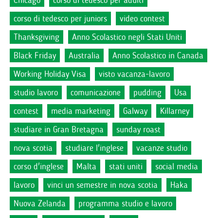
Chicago
corso di tedesco per adulti
corso di tedesco per juniors
video contest
Thanksgiving
Anno Scolastico negli Stati Uniti
Black Friday
Australia
Anno Scolastico in Canada
Working Holiday Visa
visto vacanza-lavoro
studio lavoro
comunicazione
pudding
Usa
contest
media marketing
Galway
Killarney
studiare in Gran Bretagna
sunday roast
nova scotia
studiare l'inglese
vacanze studio
corso d'inglese
Malta
stati uniti
social media
lavoro
vinci un semestre in nova scotia
Haka
Nuova Zelanda
programma studio e lavoro