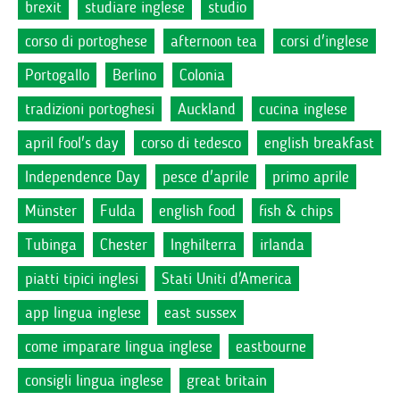
brexit
studiare inglese
studio
corso di portoghese
afternoon tea
corsi d'inglese
Portogallo
Berlino
Colonia
tradizioni portoghesi
Auckland
cucina inglese
april fool's day
corso di tedesco
english breakfast
Independence Day
pesce d'aprile
primo aprile
Münster
Fulda
english food
fish & chips
Tubinga
Chester
Inghilterra
irlanda
piatti tipici inglesi
Stati Uniti d'America
app lingua inglese
east sussex
come imparare lingua inglese
eastbourne
consigli lingua inglese
great britain