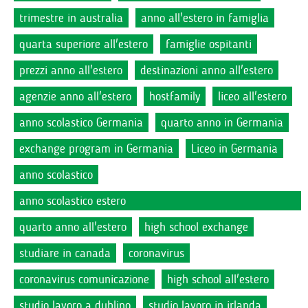
trimestre in australia
anno all'estero in famiglia
quarta superiore all'estero
famiglie ospitanti
prezzi anno all'estero
destinazioni anno all'estero
agenzie anno all'estero
hostfamily
liceo all'estero
anno scolastico Germania
quarto anno in Germania
exchange program in Germania
Liceo in Germania
anno scolastico
anno scolastico estero
quarto anno all'estero
high school exchange
studiare in canada
coronavirus
coronavirus comunicazione
high school all'estero
studio lavoro a dublino
studio lavoro in irlanda