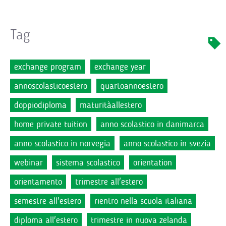
Tag
exchange program
exchange year
annoscolasticoestero
quartoannoestero
doppiodiploma
maturitàallestero
home private tuition
anno scolastico in danimarca
anno scolastico in norvegia
anno scolastico in svezia
webinar
sistema scolastico
orientation
orientamento
trimestre all'estero
semestre all'estero
rientro nella scuola italiana
diploma all'estero
trimestre in nuova zelanda