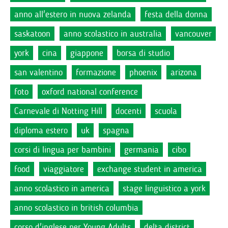
anno all'estero in nuova zelanda
festa della donna
saskatoon
anno scolastico in australia
vancouver
york
cina
giappone
borsa di studio
san valentino
formazione
phoenix
arizona
foto
oxford national conference
Carnevale di Notting Hill
docenti
scuola
diploma estero
uk
spagna
corsi di lingua per bambini
germania
cibo
food
viaggiatore
exchange student in america
anno scolastico in america
stage linguistico a york
anno scolastico in british columbia
corso d'inglese per Young Adults
delta district