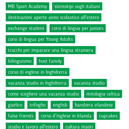
MB Sport Academy
stereotipi sugli italiani
destinazioni aperte anno scolastico all'estero
exchange student
corsi di lingua per juniors
corsi di lingua per Young Adults
trucchi per imparare una lingua straniera
bilinguismo
host family
corso di inglese in Inghilterra
vacanza studio in Inghilterra
vacanza studio
come scegliere una vacanza studio
mitologia celtica
gaelico
trifoglio
english
bandiera irlandese
false friends
corso d'inglese in Irlanda
cupcakes
studio e lavoro all'estero
cultura maori