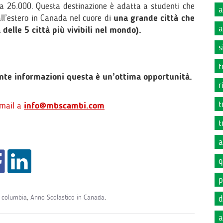
ca 26.000. Questa destinazione è adatta a studenti che
a
all’estero in Canada nel cuore di
una grande città che
a
 delle 5 città più vivibili nel mondo).
s
t
nte informazioni questa è un’ottima opportunità.
r
t
 mail a
info@mbscambi.com
t
a
q
p
h columbia
,
Anno Scolastico in Canada
.
d
a