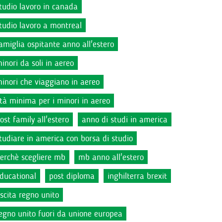
tudio lavoro in canada
tudio lavoro a montreal
amiglia ospitante anno all'estero
inori da soli in aereo
inori che viaggiano in aereo
tà minima per i minori in aereo
ost family all'estero
anno di studi in america
tudiare in america con borsa di studio
erchè scegliere mb
mb anno all'estero
ducational
post diploma
inghilterra brexit
scita regno unito
egno unito fuori da unione europea