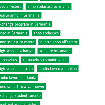
iceo all'estero
anno scolastico Germania
uarto anno in Germania
xchange program in Germania
iceo in Germania
anno scolastico
nno scolastico estero
quarto anno all'estero
igh school exchange
studiare in canada
oronavirus
coronavirus comunicazione
igh school all'estero
studio lavoro a dublino
tudio lavoro in irlanda
nno scolastico a vancouver
xchange student toronto
ontreal anno all'estero