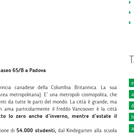
T
aseo 65/B a Padova
e
ovincia canadese della Columbia Britannica. La sua
a
area metropolitana). E’ una metropoli cosmopolita, che
enti da tutte le parti del mondo. La città è grande, ma
d
on ama particolarmente il freddo Vancouver è la città
to lo zero anche d’inverno, mentre d’estate il
h
a
zione di
54.000 studenti,
dal Kindegarten alla scuola