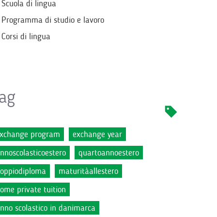
Scuola di lingua
Programma di studio e lavoro
Corsi di lingua
ag
xchange program
exchange year
nnoscolasticoestero
quartoannoestero
oppiodiploma
maturitàallestero
ome private tuition
nno scolastico in danimarca