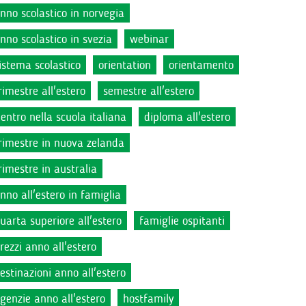
nno scolastico in norvegia
nno scolastico in svezia
webinar
istema scolastico
orientation
orientamento
rimestre all'estero
semestre all'estero
ientro nella scuola italiana
diploma all'estero
rimestre in nuova zelanda
rimestre in australia
nno all'estero in famiglia
uarta superiore all'estero
famiglie ospitanti
rezzi anno all'estero
estinazioni anno all'estero
genzie anno all'estero
hostfamily