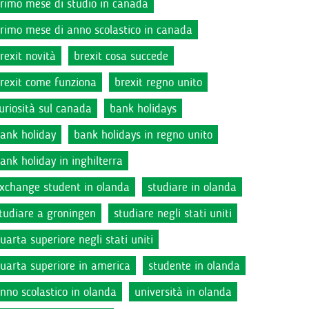
rimo mese di studio in canada
rimo mese di anno scolastico in canada
rexit novità
brexit cosa succede
rexit come funziona
brexit regno unito
uriosità sul canada
bank holidays
ank holiday
bank holidays in regno unito
ank holiday in inghilterra
xchange student in olanda
studiare in olanda
tudiare a groningen
studiare negli stati uniti
uarta superiore negli stati uniti
uarta superiore in america
studente in olanda
nno scolastico in olanda
università in olanda