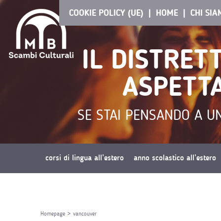
COOKIE POLICY (UE)
HOME
CHI SI
IL DISTRET
ASPETTA
SE STAI PENSANDO A U
corsi di lingua all’estero
anno scolastico all’estero
richiedi preventivo
Homepage
>
vancouver