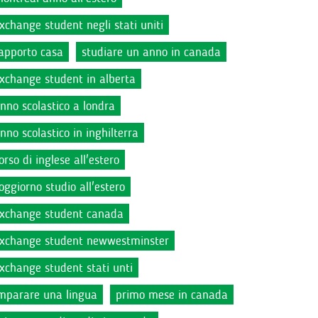
xchange student negli stati uniti
apporto casa
studiare un anno in canada
xchange student in alberta
nno scolastico a londra
nno scolastico in inghilterra
orso di inglese all'estero
oggiorno studio all'estero
xchange student canada
xchange student newwestminster
xchange student stati unti
mparare una lingua
primo mese in canada