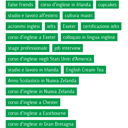
false friends
corso d'inglese in Irlanda
cupcakes
studio e lavoro all'estero
cultura maori
acronimi inglesi
ielts
Exeter
certificazione ielts
corso d'inglese a Exeter
colloquio in lingua inglese
stage professionale
job interview
corso d'inglese negli Stati Uniti d'America
studio e lavoro in Irlanda
English Cream Tea
Anno Scolastico in Nuova Zelanda
corso d'inglese in Nuova Zelanda
corso d'inglese a Chester
corso d'inglese a Eastbourne
corso d'inglese in Gran Bretagna