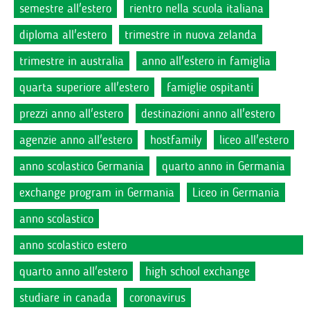
semestre all'estero
rientro nella scuola italiana
diploma all'estero
trimestre in nuova zelanda
trimestre in australia
anno all'estero in famiglia
quarta superiore all'estero
famiglie ospitanti
prezzi anno all'estero
destinazioni anno all'estero
agenzie anno all'estero
hostfamily
liceo all'estero
anno scolastico Germania
quarto anno in Germania
exchange program in Germania
Liceo in Germania
anno scolastico
anno scolastico estero
quarto anno all'estero
high school exchange
studiare in canada
coronavirus