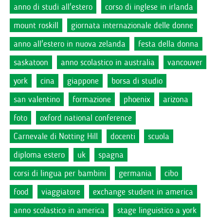
anno di studi all'estero
corso di inglese in irlanda
mount roskill
giornata internazionale delle donne
anno all'estero in nuova zelanda
festa della donna
saskatoon
anno scolastico in australia
vancouver
york
cina
giappone
borsa di studio
san valentino
formazione
phoenix
arizona
foto
oxford national conference
Carnevale di Notting Hill
docenti
scuola
diploma estero
uk
spagna
corsi di lingua per bambini
germania
cibo
food
viaggiatore
exchange student in america
anno scolastico in america
stage linguistico a york