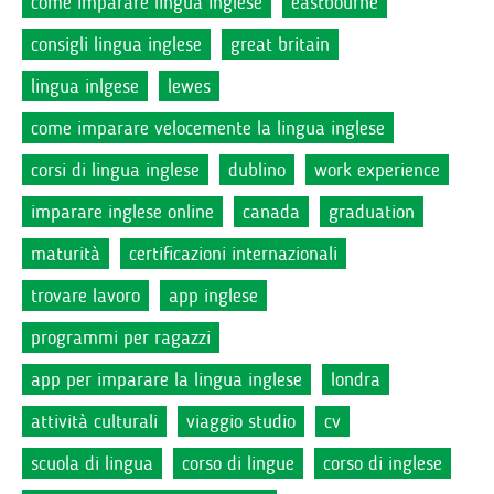
come imparare lingua inglese
eastbourne
consigli lingua inglese
great britain
lingua inlgese
lewes
come imparare velocemente la lingua inglese
corsi di lingua inglese
dublino
work experience
imparare inglese online
canada
graduation
maturità
certificazioni internazionali
trovare lavoro
app inglese
programmi per ragazzi
app per imparare la lingua inglese
londra
attività culturali
viaggio studio
cv
scuola di lingua
corso di lingue
corso di inglese