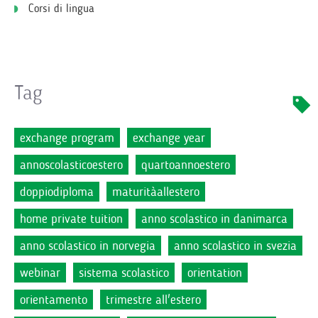
Corsi di lingua
Tag
exchange program
exchange year
annoscolasticoestero
quartoannoestero
doppiodiploma
maturitàallestero
home private tuition
anno scolastico in danimarca
anno scolastico in norvegia
anno scolastico in svezia
webinar
sistema scolastico
orientation
orientamento
trimestre all'estero