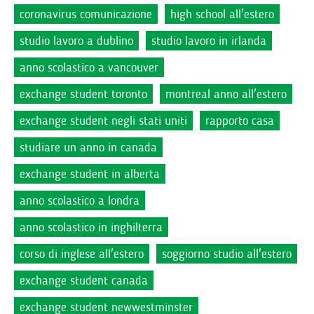
coronavirus comunicazione
high school all'estero
studio lavoro a dublino
studio lavoro in irlanda
anno scolastico a vancouver
exchange student toronto
montreal anno all'estero
exchange student negli stati uniti
rapporto casa
studiare un anno in canada
exchange student in alberta
anno scolastico a londra
anno scolastico in inghilterra
corso di inglese all'estero
soggiorno studio all'estero
exchange student canada
exchange student newwestminster