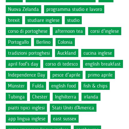
Nuova Zelanda
programma studio e lavoro
brexit
studiare inglese
studio
corso di portoghese
afternoon tea
corsi d'inglese
Portogallo
Berlino
Colonia
tradizioni portoghesi
Auckland
cucina inglese
april fool's day
corso di tedesco
english breakfast
Independence Day
pesce d'aprile
primo aprile
Münster
Fulda
english food
fish & chips
Tubinga
Chester
Inghilterra
irlanda
piatti tipici inglesi
Stati Uniti d'America
app lingua inglese
east sussex