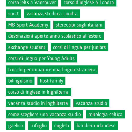
corso Ielts a Vancouver
corso d'inglese a Londra
sport
vacanza studio a Londra
MB Sport Academy
stereotipi sugli italiani
destinazioni aperte anno scolastico all'estero
exchange student
corsi di lingua per juniors
corsi di lingua per Young Adults
trucchi per imparare una lingua straniera
bilinguismo
host family
corso di inglese in Inghilterra
vacanza studio in Inghilterra
vacanza studio
come scegliere una vacanza studio
mitologia celtica
gaelico
trifoglio
english
bandiera irlandese