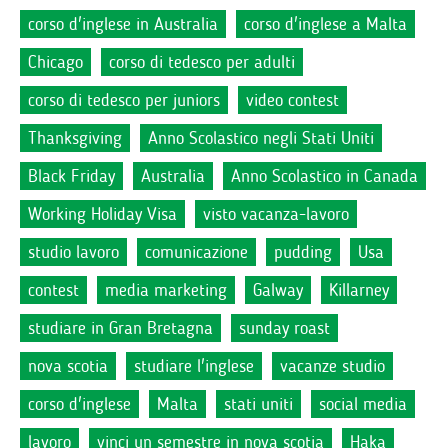
corso d'inglese in Australia
corso d'inglese a Malta
Chicago
corso di tedesco per adulti
corso di tedesco per juniors
video contest
Thanksgiving
Anno Scolastico negli Stati Uniti
Black Friday
Australia
Anno Scolastico in Canada
Working Holiday Visa
visto vacanza-lavoro
studio lavoro
comunicazione
pudding
Usa
contest
media marketing
Galway
Killarney
studiare in Gran Bretagna
sunday roast
nova scotia
studiare l'inglese
vacanze studio
corso d'inglese
Malta
stati uniti
social media
lavoro
vinci un semestre in nova scotia
Haka