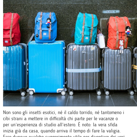
Non sono gli insetti esotici, né il caldo torrido, né tantomeno i
cibi strani a mettere in difficoltà chi parte per le vacanze o
per un’esperienza di studio all’estero. È noto: la vera sfida
inizia già da casa, quando arriva il tempo di fare la valigia.
Ecco dunque qualche suggerimento utile per diventare dei veri