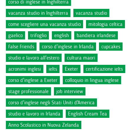
corso di inglese in Inghilterra
vacanza studio in Inghilterra
vacanza studio
come scegliere una vacanza studio
mitologia celtica
gaelico
trifoglio
english
bandiera irlandese
false friends
corso d'inglese in Irlanda
cupcakes
studio e lavoro all'estero
cultura maori
acronimi inglesi
ielts
Exeter
certificazione ielts
corso d'inglese a Exeter
colloquio in lingua inglese
stage professionale
job interview
corso d'inglese negli Stati Uniti d'America
studio e lavoro in Irlanda
English Cream Tea
Anno Scolastico in Nuova Zelanda