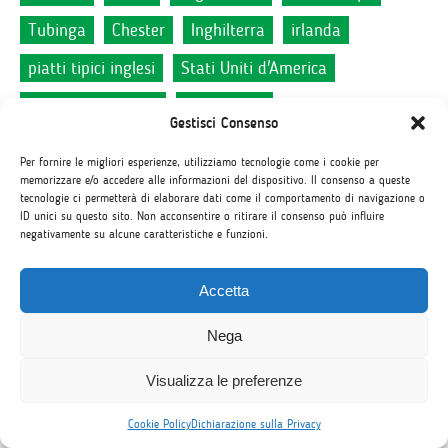
Tubinga
Chester
Inghilterra
irlanda
piatti tipici inglesi
Stati Uniti d'America
app lingua inglese
east sussex
Gestisci Consenso
come imparare lingua inglese
eastbourne
Per fornire le migliori esperienze, utilizziamo tecnologie come i cookie per
consigli lingua inglese
great britain
memorizzare e/o accedere alle informazioni del dispositivo. Il consenso a queste
tecnologie ci permetterà di elaborare dati come il comportamento di navigazione o
ID unici su questo sito. Non acconsentire o ritirare il consenso può influire
lingua inlgese
lewes
negativamente su alcune caratteristiche e funzioni.
come imparare velocemente la lingua inglese
Accetta
corsi di lingua inglese
dublino
work experience
imparare inglese online
canada
graduation
Nega
maturità
certificazioni internazionali
Visualizza le preferenze
trovare lavoro
app inglese
Cookie Policy
Dichiarazione sulla Privacy