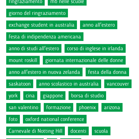
ringraziamento
mb nelle scuole
giorno del ringraziamento
exchange student in australia
anno all'estero
festa di indipendenza americana
anno di studi all'estero
corso di inglese in irlanda
mount roskill
giornata internazionale delle donne
anno all'estero in nuova zelanda
festa della donna
saskatoon
anno scolastico in australia
vancouver
york
cina
giappone
borsa di studio
san valentino
formazione
phoenix
arizona
foto
oxford national conference
Carnevale di Notting Hill
docenti
scuola