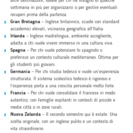
altre destinazioni, ideale per chi ha bisogno di qualche
settimana in più per organizzarsi o per gestire eventuali
recuperi prima della partenza.
Gran Bretagna
— Inglese britannico, scuole con standard
accademici elevati, vicinanza geografica all’Italia.
Irlanda
— Inglese madrelingua, ambiente accogliente,
adatta a chi vuole vivere immerso in una cultura viva.
Spagna
— Per chi vuole potenziare lo spagnolo o
preferisce un contesto culturale mediterraneo. Ottima per
gli studenti più giovani.
Germania
— Per chi studia tedesco e vuole un’esperienza
strutturata. Il sistema scolastico tedesco è rigoroso e
l’esperienza porta a una crescita personale molto forte.
Francia
— Per chi vuole consolidare il francese in modo
autentico, con famiglie ospitanti in contesti di piccole e
medie città o in zone rurali.
Nuova Zelanda
— Il secondo semestre qui è estate. Una
scelta originale, con un inglese pulito e un contesto di
vita straordinario.