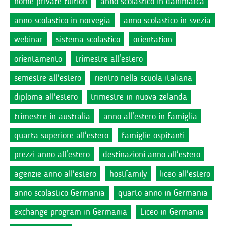
home private tuition
anno scolastico in danimarca
anno scolastico in norvegia
anno scolastico in svezia
webinar
sistema scolastico
orientation
orientamento
trimestre all'estero
semestre all'estero
rientro nella scuola italiana
diploma all'estero
trimestre in nuova zelanda
trimestre in australia
anno all'estero in famiglia
quarta superiore all'estero
famiglie ospitanti
prezzi anno all'estero
destinazioni anno all'estero
agenzie anno all'estero
hostfamily
liceo all'estero
anno scolastico Germania
quarto anno in Germania
exchange program in Germania
Liceo in Germania