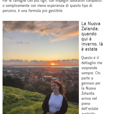
Per le famiglie con più figli, con impegni lavorativi complessi
o semplicemente con meno esperienza di questo tipo di
percorso, è una formula più gestibile.
La Nuova
Zelanda:
quando
qui è
inverno, là
è estate
Questo è il
dettaglio che
sorprende
sempre. Chi
parte a
gennaio per
la Nuova
Zelanda
arriva nel
pieno
dell’estate
australe: