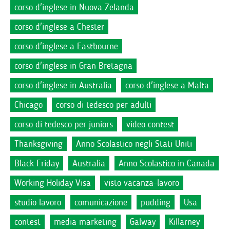
corso d'inglese in Nuova Zelanda
corso d'inglese a Chester
corso d'inglese a Eastbourne
corso d'inglese in Gran Bretagna
corso d'inglese in Australia
corso d'inglese a Malta
Chicago
corso di tedesco per adulti
corso di tedesco per juniors
video contest
Thanksgiving
Anno Scolastico negli Stati Uniti
Black Friday
Australia
Anno Scolastico in Canada
Working Holiday Visa
visto vacanza-lavoro
studio lavoro
comunicazione
pudding
Usa
contest
media marketing
Galway
Killarney