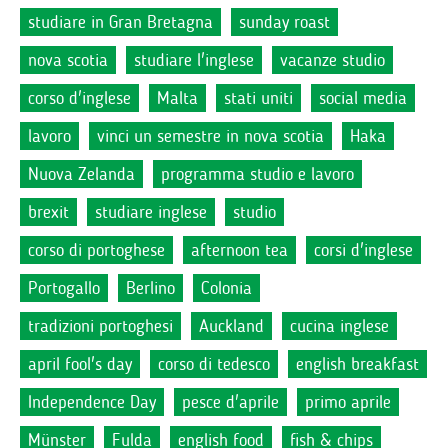
studiare in Gran Bretagna
sunday roast
nova scotia
studiare l'inglese
vacanze studio
corso d'inglese
Malta
stati uniti
social media
lavoro
vinci un semestre in nova scotia
Haka
Nuova Zelanda
programma studio e lavoro
brexit
studiare inglese
studio
corso di portoghese
afternoon tea
corsi d'inglese
Portogallo
Berlino
Colonia
tradizioni portoghesi
Auckland
cucina inglese
april fool's day
corso di tedesco
english breakfast
Independence Day
pesce d'aprile
primo aprile
Münster
Fulda
english food
fish & chips