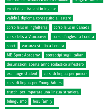
errori degli italiani in inglese
validità diploma conseguito all'estero
corso Ielts in Inghilterra
corso Ielts in Canada
corso Ielts a Vancouver
corso d'inglese a Londra
sport
vacanza studio a Londra
MB Sport Academy
stereotipi sugli italiani
destinazioni aperte anno scolastico all'estero
exchange student
corsi di lingua per juniors
corsi di lingua per Young Adults
trucchi per imparare una lingua straniera
bilinguismo
host family