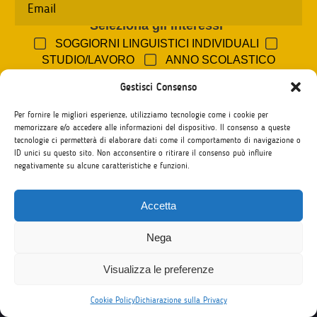
Seleziona gli interessi
*
SOGGIORNI LINGUISTICI INDIVIDUALI
STUDIO/LAVORO
ANNO SCOLASTICO
ALL'ESTERO
Gestisci Consenso
ACCETTO LA NORMATIVA SULLA
Per fornire le migliori esperienze, utilizziamo tecnologie come i cookie per
PRIVACY
.
memorizzare e/o accedere alle informazioni del dispositivo. Il consenso a queste
tecnologie ci permetterà di elaborare dati come il comportamento di navigazione o
ID unici su questo sito. Non acconsentire o ritirare il consenso può influire
negativamente su alcune caratteristiche e funzioni.
Accetta
Nega
Visualizza le preferenze
I nostri contatti
Cookie Policy
Dichiarazione sulla Privacy