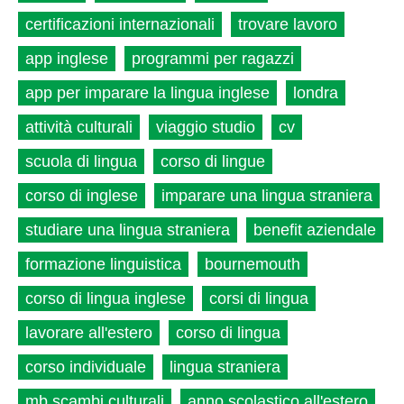
certificazioni internazionali
trovare lavoro
app inglese
programmi per ragazzi
app per imparare la lingua inglese
londra
attività culturali
viaggio studio
cv
scuola di lingua
corso di lingue
corso di inglese
imparare una lingua straniera
studiare una lingua straniera
benefit aziendale
formazione linguistica
bournemouth
corso di lingua inglese
corsi di lingua
lavorare all'estero
corso di lingua
corso individuale
lingua straniera
mb scambi culturali
anno scolastico all'estero