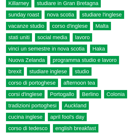
Killarney
studiare in Gran Bretagna
sunday roast
nova scotia
studiare l'inglese
vacanze studio
corso d'inglese
Malta
stati uniti
social media
lavoro
vinci un semestre in nova scotia
Haka
Nuova Zelanda
programma studio e lavoro
brexit
studiare inglese
studio
corso di portoghese
afternoon tea
corsi d'inglese
Portogallo
Berlino
Colonia
tradizioni portoghesi
Auckland
cucina inglese
april fool's day
corso di tedesco
english breakfast