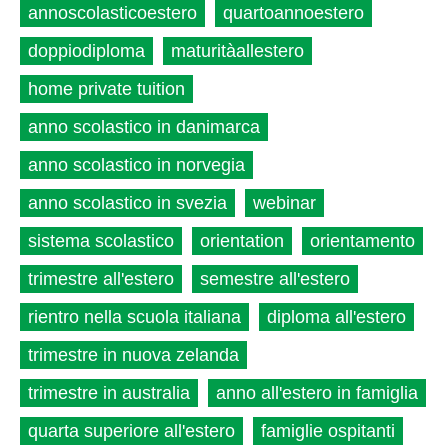
annoscolasticoestero
quartoannoestero
doppiodiploma
maturitàallestero
home private tuition
anno scolastico in danimarca
anno scolastico in norvegia
anno scolastico in svezia
webinar
sistema scolastico
orientation
orientamento
trimestre all'estero
semestre all'estero
rientro nella scuola italiana
diploma all'estero
trimestre in nuova zelanda
trimestre in australia
anno all'estero in famiglia
quarta superiore all'estero
famiglie ospitanti