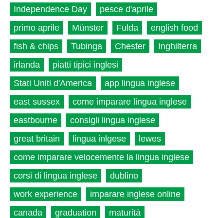
Independence Day
pesce d'aprile
primo aprile
Münster
Fulda
english food
fish & chips
Tubinga
Chester
Inghilterra
irlanda
piatti tipici inglesi
Stati Uniti d'America
app lingua inglese
east sussex
come imparare lingua inglese
eastbourne
consigli lingua inglese
great britain
lingua inlgese
lewes
come imparare velocemente la lingua inglese
corsi di lingua inglese
dublino
work experience
imparare inglese online
canada
graduation
maturità