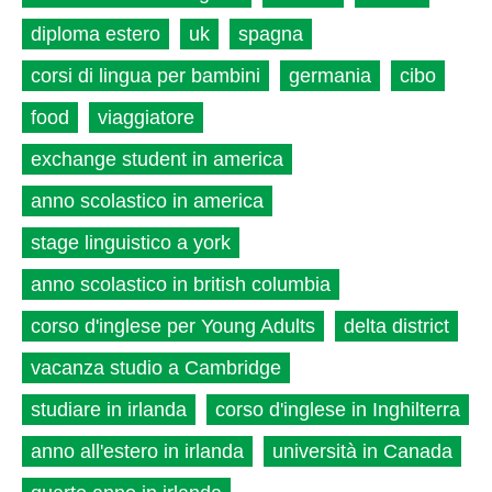
diploma estero
uk
spagna
corsi di lingua per bambini
germania
cibo
food
viaggiatore
exchange student in america
anno scolastico in america
stage linguistico a york
anno scolastico in british columbia
corso d'inglese per Young Adults
delta district
vacanza studio a Cambridge
studiare in irlanda
corso d'inglese in Inghilterra
anno all'estero in irlanda
università in Canada