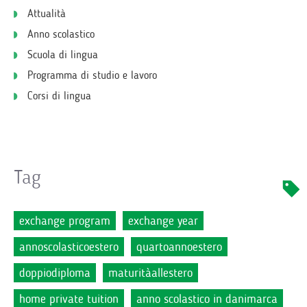
Attualità
Anno scolastico
Scuola di lingua
Programma di studio e lavoro
Corsi di lingua
Tag
exchange program
exchange year
annoscolasticoestero
quartoannoestero
doppiodiploma
maturitàallestero
home private tuition
anno scolastico in danimarca