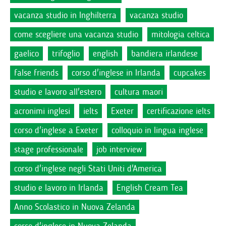
vacanza studio in Inghilterra
vacanza studio
come scegliere una vacanza studio
mitologia celtica
gaelico
trifoglio
english
bandiera irlandese
false friends
corso d'inglese in Irlanda
cupcakes
studio e lavoro all'estero
cultura maori
acronimi inglesi
ielts
Exeter
certificazione ielts
corso d'inglese a Exeter
colloquio in lingua inglese
stage professionale
job interview
corso d'inglese negli Stati Uniti d'America
studio e lavoro in Irlanda
English Cream Tea
Anno Scolastico in Nuova Zelanda