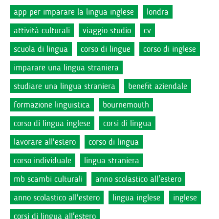
app per imparare la lingua inglese
londra
attività culturali
viaggio studio
cv
scuola di lingua
corso di lingue
corso di inglese
imparare una lingua straniera
studiare una lingua straniera
benefit aziendale
formazione linguistica
bournemouth
corso di lingua inglese
corsi di lingua
lavorare all'estero
corso di lingua
corso individuale
lingua straniera
mb scambi culturali
anno scolastico all'estero
anno scolastico all'estero
lingua inglese
inglese
corsi di lingua all'estero