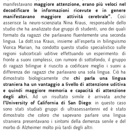
manifestavano
maggiore attenzione, erano più veloci nel
decodificare le informazioni ricevute e in genere
manifestavano maggiore attività cerebrale”.
Così
asserisce la neuro-scienziata Nina Kraus, responsabile dello
studio che ha analizzato due gruppi di studenti, uno dei quali
formato da ragazzi che parlavano fluentemente una seconda
lingua. La dott.ssa Kraus, insieme all’esperta in bilinguismo
Viorica Marian, ha condotto questo studio specialistico sulle
regioni subcorticali uditive effettuando un esperimento: di
fronte a suoni complessi, con rumore di sottofondo, il gruppo
di ragazzi bilingue è riuscito a codificare meglio i suoni a
differenza dei ragazzi che parlavano una sola lingua. Ciò ha
dimostrato biologicamente che
chi parla una lingua
straniera ha un vantaggio a livello di attenzione uditiva
e quindi maggiore memoria e capacità di attenzione
degli altri.
Ad un risultato simile è arrivata anche
l’University of California di San Diego
: in questo caso
sono stati studiati gruppi di ultrasessantenni ed è stato
dimostrato che coloro che sapevano parlare una lingua
straniera presentavano i sintomi della demenza senile e del
morbo di Alzheimer molto più tardi degli altri.