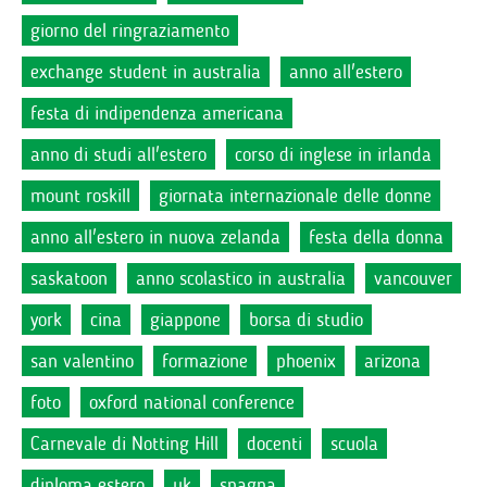
giorno del ringraziamento
exchange student in australia
anno all'estero
festa di indipendenza americana
anno di studi all'estero
corso di inglese in irlanda
mount roskill
giornata internazionale delle donne
anno all'estero in nuova zelanda
festa della donna
saskatoon
anno scolastico in australia
vancouver
york
cina
giappone
borsa di studio
san valentino
formazione
phoenix
arizona
foto
oxford national conference
Carnevale di Notting Hill
docenti
scuola
diploma estero
uk
spagna