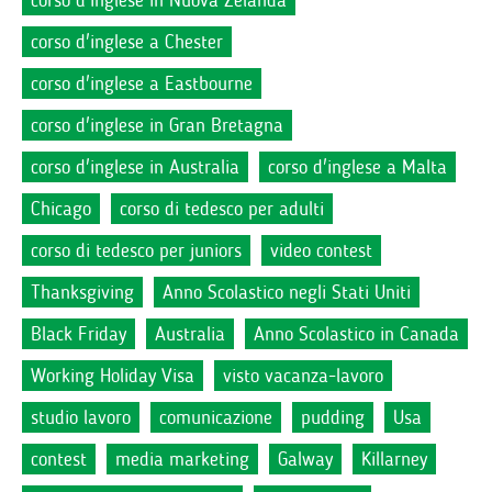
corso d'inglese in Nuova Zelanda
corso d'inglese a Chester
corso d'inglese a Eastbourne
corso d'inglese in Gran Bretagna
corso d'inglese in Australia
corso d'inglese a Malta
Chicago
corso di tedesco per adulti
corso di tedesco per juniors
video contest
Thanksgiving
Anno Scolastico negli Stati Uniti
Black Friday
Australia
Anno Scolastico in Canada
Working Holiday Visa
visto vacanza-lavoro
studio lavoro
comunicazione
pudding
Usa
contest
media marketing
Galway
Killarney