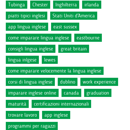
Tubinga
Chester
Inghilterra
irlanda
piatti tipici inglesi
Stati Uniti d'America
app lingua inglese
east sussex
come imparare lingua inglese
eastbourne
consigli lingua inglese
great britain
lingua inlgese
lewes
come imparare velocemente la lingua inglese
corsi di lingua inglese
dublino
work experience
imparare inglese online
canada
graduation
maturità
certificazioni internazionali
trovare lavoro
app inglese
programmi per ragazzi