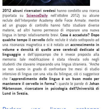
2012 alcuni ricercatori svedesi
hanno condotto una ricerca
(riportata su
ScienceDaily
nell’ottobre 2012) su alcune
reclute dell’Interpreter Academy delle Forze Armate: mentre
ad un gruppo di controllo hanno fatto studiare diverse
materie, ad altri hanno permesso di imparare una nuova
lingua in tempi relativamente brevi.
Cosa è accaduto?
Dopo
qualche tempo il cervello
delle reclute è stato sottoposto ad
una risonanza magnetica e si è notato un
accrescimento in
volume e densità di quelle aree cerebrali dedicate al
linguaggio
e dell’ippocampo che è invece preposto alla
memoria: tale modificazione è stata rilevata solo negli
studenti che stavano imparando una lingua straniera. “Anche
se non siamo in grado di confrontare tre mesi di studio
intensivo di lingua con una vita da bilingue, ciò ci suggerisce
che l’
apprendimento delle lingue è un buon modo per
mantenere il cervello in forma”:
queste le parole di
Johan
Mårtensson
,
ricercatore in psicologia dell’Università di
Lund in Svezia.