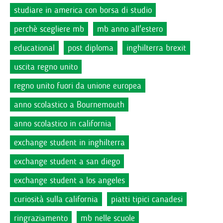
studiare in america con borsa di studio
perchè scegliere mb
mb anno all'estero
educational
post diploma
inghilterra brexit
uscita regno unito
regno unito fuori da unione europea
anno scolastico a Bournemouth
anno scolastico in california
exchange student in inghilterra
exchange student a san diego
exchange student a los angeles
curiosità sulla california
piatti tipici canadesi
ringraziamento
mb nelle scuole