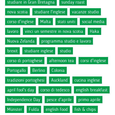
studiare in Gran Bretagna
sunday roast
nova scotia
studiare l'inglese
vacanze studio
corso d'inglese
Malta
stati uniti
social media
lavoro
vinci un semestre in nova scotia
Haka
Nuova Zelanda
programma studio e lavoro
brexit
studiare inglese
studio
corso di portoghese
afternoon tea
corsi d'inglese
Portogallo
Berlino
Colonia
tradizioni portoghesi
Auckland
cucina inglese
april fool's day
corso di tedesco
english breakfast
Independence Day
pesce d'aprile
primo aprile
Münster
Fulda
english food
fish & chips