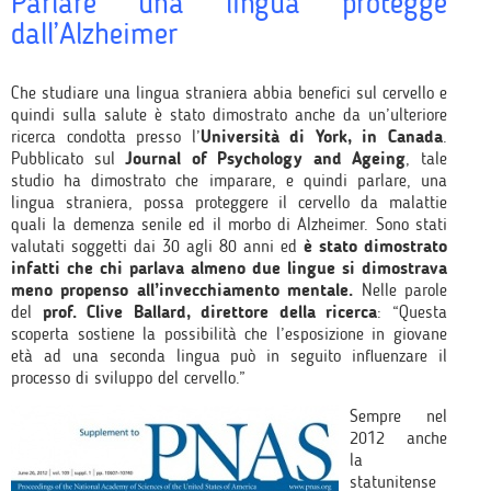
Parlare una lingua protegge
dall’Alzheimer
Che studiare una lingua straniera abbia benefici sul cervello e
quindi sulla salute è stato dimostrato anche da un’ulteriore
ricerca condotta presso l’
Università di York, in Canada
.
Pubblicato sul
Journal of Psychology and Ageing
, tale
studio ha dimostrato che imparare, e quindi parlare, una
lingua straniera, possa proteggere il cervello da malattie
quali la demenza senile ed il morbo di Alzheimer. Sono stati
valutati soggetti dai 30 agli 80 anni ed
è stato dimostrato
infatti che chi parlava almeno due lingue si dimostrava
meno propenso all’invecchiamento mentale.
Nelle parole
del
prof. Clive Ballard, direttore della ricerca
: “Questa
scoperta sostiene la possibilità che l’esposizione in giovane
età ad una seconda lingua può in seguito influenzare il
processo di sviluppo del cervello.”
Sempre nel
2012 anche
la
statunitense