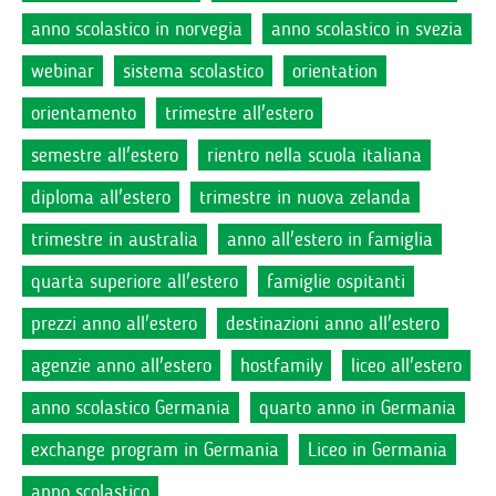
anno scolastico in norvegia
anno scolastico in svezia
webinar
sistema scolastico
orientation
orientamento
trimestre all'estero
semestre all'estero
rientro nella scuola italiana
diploma all'estero
trimestre in nuova zelanda
trimestre in australia
anno all'estero in famiglia
quarta superiore all'estero
famiglie ospitanti
prezzi anno all'estero
destinazioni anno all'estero
agenzie anno all'estero
hostfamily
liceo all'estero
anno scolastico Germania
quarto anno in Germania
exchange program in Germania
Liceo in Germania
anno scolastico