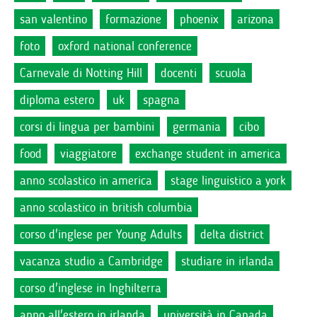
san valentino
formazione
phoenix
arizona
foto
oxford national conference
Carnevale di Notting Hill
docenti
scuola
diploma estero
uk
spagna
corsi di lingua per bambini
germania
cibo
food
viaggiatore
exchange student in america
anno scolastico in america
stage linguistico a york
anno scolastico in british columbia
corso d'inglese per Young Adults
delta district
vacanza studio a Cambridge
studiare in irlanda
corso d'inglese in Inghilterra
anno all'estero in irlanda
università in Canada