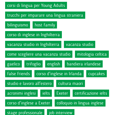
corsi di lingua per Young Adults
trucchi per imparare una lingua straniera
bilinguismo
host family
corso di inglese in Inghilterra
vacanza studio in Inghilterra
vacanza studio
come scegliere una vacanza studio
mitologia celtica
gaelico
trifoglio
english
bandiera irlandese
false friends
corso d'inglese in Irlanda
cupcakes
studio e lavoro all'estero
cultura maori
acronimi inglesi
ielts
Exeter
certificazione ielts
corso d'inglese a Exeter
colloquio in lingua inglese
stage professionale
job interview