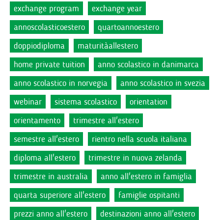
exchange program
exchange year
annoscolasticoestero
quartoannoestero
doppiodiploma
maturitàallestero
home private tuition
anno scolastico in danimarca
anno scolastico in norvegia
anno scolastico in svezia
webinar
sistema scolastico
orientation
orientamento
trimestre all'estero
semestre all'estero
rientro nella scuola italiana
diploma all'estero
trimestre in nuova zelanda
trimestre in australia
anno all'estero in famiglia
quarta superiore all'estero
famiglie ospitanti
prezzi anno all'estero
destinazioni anno all'estero