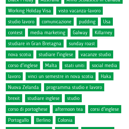
Working Holiday Visa
visto vacanza-lavoro
studio lavoro
comunicazione
pudding
Usa
contest
media marketing
Galway
Killarney
studiare in Gran Bretagna
sunday roast
nova scotia
studiare l'inglese
vacanze studio
corso d'inglese
Malta
stati uniti
social media
lavoro
vinci un semestre in nova scotia
Haka
Nuova Zelanda
programma studio e lavoro
brexit
studiare inglese
studio
corso di portoghese
afternoon tea
corsi d'inglese
Portogallo
Berlino
Colonia