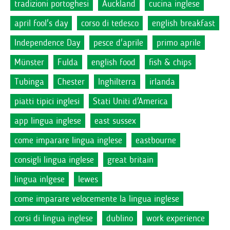
tradizioni portoghesi
Auckland
cucina inglese
april fool's day
corso di tedesco
english breakfast
Independence Day
pesce d'aprile
primo aprile
Münster
Fulda
english food
fish & chips
Tubinga
Chester
Inghilterra
irlanda
piatti tipici inglesi
Stati Uniti d'America
app lingua inglese
east sussex
come imparare lingua inglese
eastbourne
consigli lingua inglese
great britain
lingua inlgese
lewes
come imparare velocemente la lingua inglese
corsi di lingua inglese
dublino
work experience