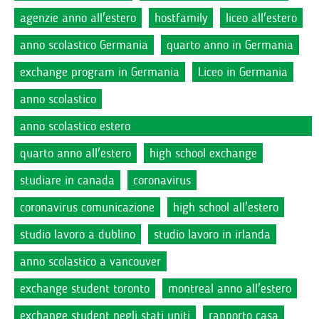
agenzie anno all'estero
hostfamily
liceo all'estero
anno scolastico Germania
quarto anno in Germania
exchange program in Germania
Liceo in Germania
anno scolastico
anno scolastico estero
quarto anno all'estero
high school exchange
studiare in canada
coronavirus
coronavirus comunicazione
high school all'estero
studio lavoro a dublino
studio lavoro in irlanda
anno scolastico a vancouver
exchange student toronto
montreal anno all'estero
exchange student negli stati uniti
rapporto casa