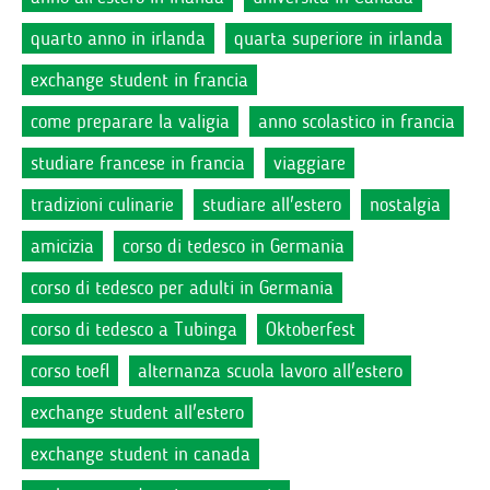
quarto anno in irlanda
quarta superiore in irlanda
exchange student in francia
come preparare la valigia
anno scolastico in francia
studiare francese in francia
viaggiare
tradizioni culinarie
studiare all'estero
nostalgia
amicizia
corso di tedesco in Germania
corso di tedesco per adulti in Germania
corso di tedesco a Tubinga
Oktoberfest
corso toefl
alternanza scuola lavoro all'estero
exchange student all'estero
exchange student in canada