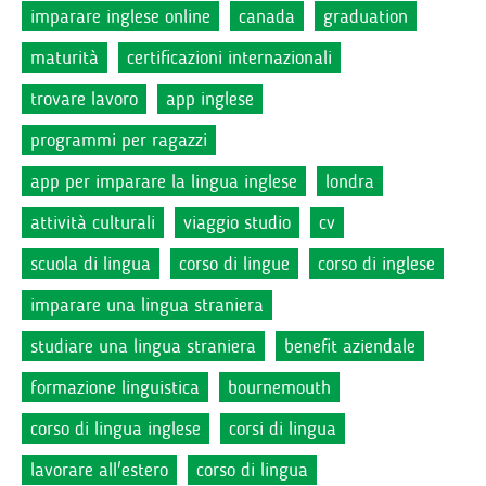
imparare inglese online
canada
graduation
maturità
certificazioni internazionali
trovare lavoro
app inglese
programmi per ragazzi
app per imparare la lingua inglese
londra
attività culturali
viaggio studio
cv
scuola di lingua
corso di lingue
corso di inglese
imparare una lingua straniera
studiare una lingua straniera
benefit aziendale
formazione linguistica
bournemouth
corso di lingua inglese
corsi di lingua
lavorare all'estero
corso di lingua