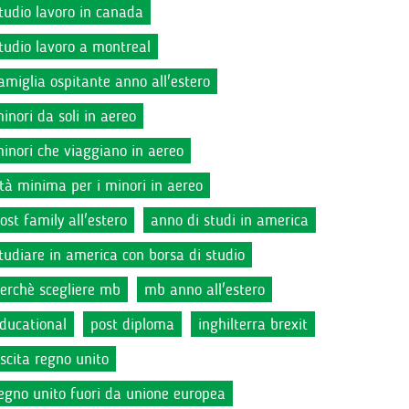
tudio lavoro in canada
tudio lavoro a montreal
amiglia ospitante anno all'estero
inori da soli in aereo
inori che viaggiano in aereo
tà minima per i minori in aereo
ost family all'estero
anno di studi in america
tudiare in america con borsa di studio
erchè scegliere mb
mb anno all'estero
ducational
post diploma
inghilterra brexit
scita regno unito
egno unito fuori da unione europea