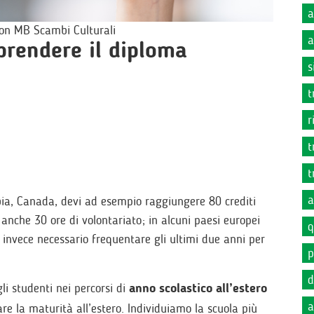
a
con MB Scambi Culturali
a
 prendere il diploma
s
t
r
t
t
a
mbia, Canada, devi ad esempio raggiungere 80 crediti
 anche 30 ore di volontariato; in alcuni paesi europei
q
invece necessario frequentare gli ultimi due anni per
p
d
i studenti nei percorsi di
anno scolastico all’estero
a
re la maturità all’estero. Individuiamo la scuola più