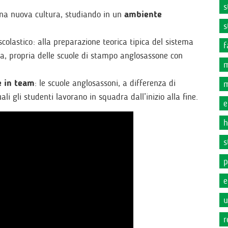
s
una nuova cultura, studiando in un
ambiente
s
olastico: alla preparazione teorica tipica del sistema
f
ica, propria delle scuole di stampo anglosassone con
m
e in team
: le scuole anglosassoni, a differenza di
m
li gli studenti lavorano in squadra dall’inizio alla fine.
e
h
s
p
e
u
r