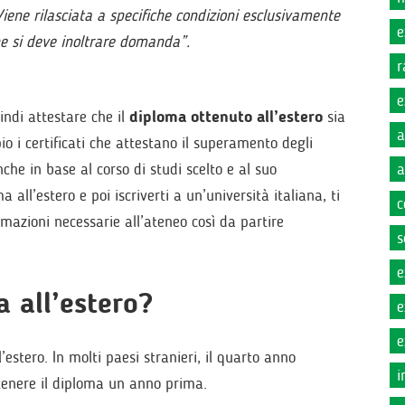
Viene rilasciata a specifiche condizioni esclusivamente
e
che si deve inoltrare domanda”.
r
e
indi attestare che il
diploma ottenuto all’estero
sia
a
o i certificati che attestano il superamento degli
che in base al corso di studi scelto e al suo
a
all’estero e poi iscriverti a un’università italiana, ti
c
rmazioni necessarie all’ateneo così da partire
s
e
a all’estero?
e
e
estero. In molti paesi stranieri, il quarto anno
i
ttenere il diploma un anno prima.