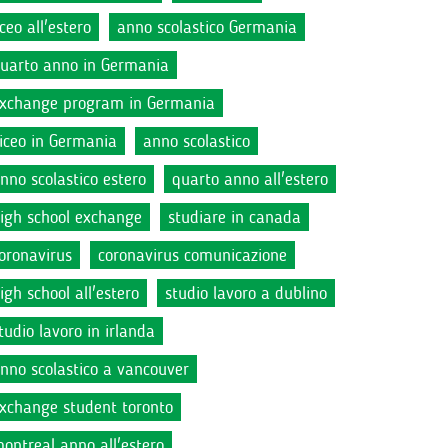
iceo all'estero
anno scolastico Germania
uarto anno in Germania
xchange program in Germania
iceo in Germania
anno scolastico
nno scolastico estero
quarto anno all'estero
igh school exchange
studiare in canada
oronavirus
coronavirus comunicazione
igh school all'estero
studio lavoro a dublino
tudio lavoro in irlanda
nno scolastico a vancouver
xchange student toronto
ontreal anno all'estero