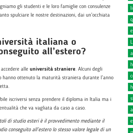
niamo gli studenti e le loro famiglie con consulenze
l
anto spulciare le nostre destinazioni, dai un’occhiata
q
e
niversità italiana o
L
onseguito all’estero?
a
h
r accedere alle
università straniere
. Alcuni degli
c
o hanno ottenuto la maturità straniera durante l’anno
etta.
h
s
ibile iscriversi senza prendere il diploma in Italia ma i
entualità che va vagliata da caso a caso.
a
toli di studio esteri è il provvedimento mediante il
e
udio conseguito all’estero lo stesso valore legale di un
m