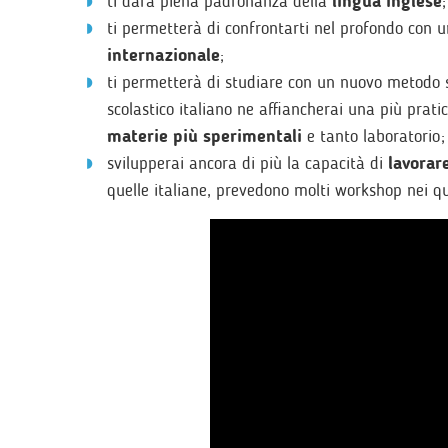
ti darà piena padronanza della
lingua inglese
;
ti permetterà di confrontarti nel profondo con 
internazionale
;
ti permetterà di studiare con un nuovo metodo sc
scolastico italiano ne affiancherai una più prat
materie più sperimentali
e tanto laboratorio;
svilupperai ancora di più la capacità di
lavorar
quelle italiane, prevedono molti workshop nei qua