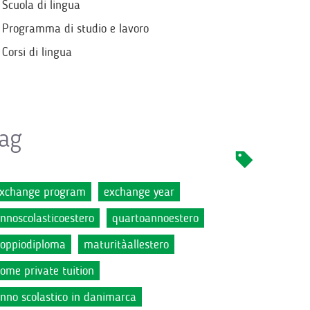
Scuola di lingua
Programma di studio e lavoro
Corsi di lingua
ag
xchange program
exchange year
nnoscolasticoestero
quartoannoestero
oppiodiploma
maturitàallestero
ome private tuition
nno scolastico in danimarca