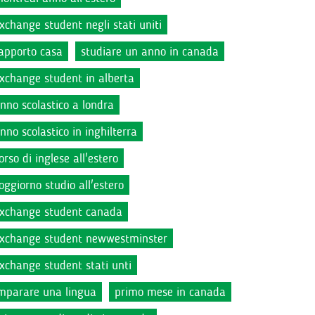
xchange student negli stati uniti
apporto casa
studiare un anno in canada
xchange student in alberta
nno scolastico a londra
nno scolastico in inghilterra
orso di inglese all'estero
oggiorno studio all'estero
xchange student canada
xchange student newwestminster
xchange student stati unti
mparare una lingua
primo mese in canada