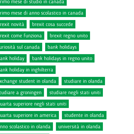
rimo mese di studio in canada
rimo mese di anno scolastico in canada
rexit novità
brexit cosa succede
rexit come funziona
brexit regno unito
uriosità sul canada
bank holidays
ank holiday
bank holidays in regno unito
ank holiday in inghilterra
xchange student in olanda
studiare in olanda
tudiare a groningen
studiare negli stati uniti
uarta superiore negli stati uniti
uarta superiore in america
studente in olanda
nno scolastico in olanda
università in olanda