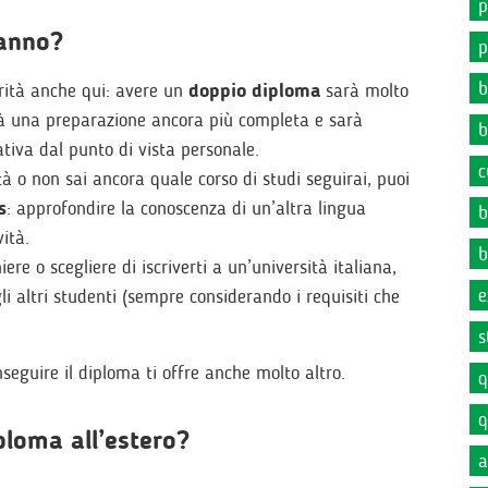
p
 anno?
p
b
urità anche qui: avere un
doppio diploma
sarà molto
darà una preparazione ancora più completa e sarà
b
tiva dal punto di vista personale.
c
ità o non sai ancora quale corso di studi seguirai, puoi
s
: approfondire la conoscenza di un’altra lingua
b
vità.
b
re o scegliere di iscriverti a un’università italiana,
e
li altri studenti (sempre considerando i requisiti che
s
seguire il diploma ti offre anche molto altro.
q
q
iploma all’estero?
a