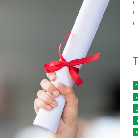
T
e
a
d
h
a