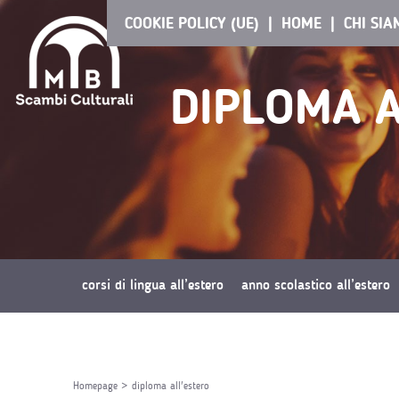
COOKIE POLICY (UE)
HOME
CHI SI
DIPLOMA A
corsi di lingua all’estero
anno scolastico all’estero
richiedi preventivo
Homepage
>
diploma all'estero