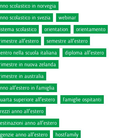
nno scolastico in norvegia
nno scolastico in svezia
webinar
istema scolastico
orientation
orientamento
rimestre all'estero
semestre all'estero
ientro nella scuola italiana
diploma all'estero
rimestre in nuova zelanda
rimestre in australia
nno all'estero in famiglia
uarta superiore all'estero
famiglie ospitanti
rezzi anno all'estero
estinazioni anno all'estero
genzie anno all'estero
hostfamily