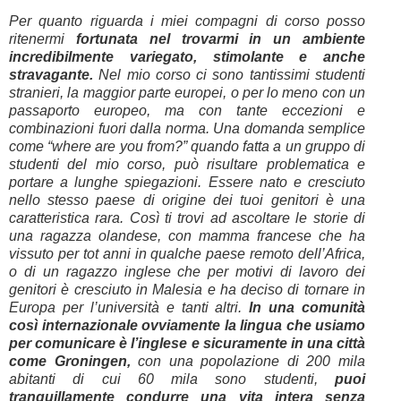
Per quanto riguarda i miei compagni di corso posso
ritenermi
fortunata nel trovarmi in un ambiente
incredibilmente variegato, stimolante e anche
stravagante.
Nel mio corso ci sono tantissimi studenti
stranieri, la maggior parte europei, o per lo meno con un
passaporto europeo, ma con tante eccezioni e
combinazioni fuori dalla norma. Una domanda semplice
come “where are you from?” quando fatta a un gruppo di
studenti del mio corso, può risultare problematica e
portare a lunghe spiegazioni. Essere nato e cresciuto
nello stesso paese di origine dei tuoi genitori è una
caratteristica rara. Così ti trovi ad ascoltare le storie di
una ragazza olandese, con mamma francese che ha
vissuto per tot anni in qualche paese remoto dell’Africa,
o di un ragazzo inglese che per motivi di lavoro dei
genitori è cresciuto in Malesia e ha deciso di tornare in
Europa per l’università e tanti altri.
In una comunità
così internazionale ovviamente la lingua che usiamo
per comunicare è l’inglese
e sicuramente in una città
come Groningen,
con una popolazione di 200 mila
abitanti di cui 60 mila sono studenti,
puoi
tranquillamente condurre una vita intera senza