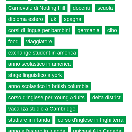
Carnevale di Notting Hill
docenti
scuola
diploma estero
uk
spagna
corsi di lingua per bambini
germania
cibo
food
viaggiatore
exchange student in america
anno scolastico in america
stage linguistico a york
anno scolastico in british columbia
corso d'inglese per Young Adults
delta district
vacanza studio a Cambridge
studiare in irlanda
corso d'inglese in Inghilterra
anno all'estero in irlanda
università in Canada