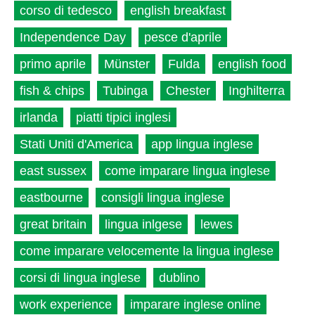
corso di tedesco
english breakfast
Independence Day
pesce d'aprile
primo aprile
Münster
Fulda
english food
fish & chips
Tubinga
Chester
Inghilterra
irlanda
piatti tipici inglesi
Stati Uniti d'America
app lingua inglese
east sussex
come imparare lingua inglese
eastbourne
consigli lingua inglese
great britain
lingua inlgese
lewes
come imparare velocemente la lingua inglese
corsi di lingua inglese
dublino
work experience
imparare inglese online