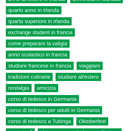
quarto anno in irlanda
quarta superiore in irlanda
exchange student in francia
come preparare la valigia
anno scolastico in francia
studiare francese in francia
viaggiare
tradizioni culinarie
studiare all'estero
nostalgia
amicizia
corso di tedesco in Germania
corso di tedesco per adulti in Germania
corso di tedesco a Tubinga
Oktoberfest