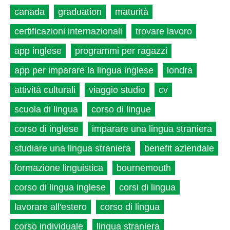
canada
graduation
maturità
certificazioni internazionali
trovare lavoro
app inglese
programmi per ragazzi
app per imparare la lingua inglese
londra
attività culturali
viaggio studio
cv
scuola di lingua
corso di lingue
corso di inglese
imparare una lingua straniera
studiare una lingua straniera
benefit aziendale
formazione linguistica
bournemouth
corso di lingua inglese
corsi di lingua
lavorare all'estero
corso di lingua
corso individuale
lingua straniera