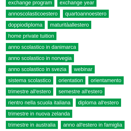
exchange program
exchange year
annoscolasticoestero
quartoannoestero
doppiodiploma
maturitàallestero
home private tuition
anno scolastico in danimarca
anno scolastico in norvegia
anno scolastico in svezia
webinar
sistema scolastico
orientation
orientamento
trimestre all'estero
semestre all'estero
rientro nella scuola italiana
diploma all'estero
trimestre in nuova zelanda
trimestre in australia
anno all'estero in famiglia