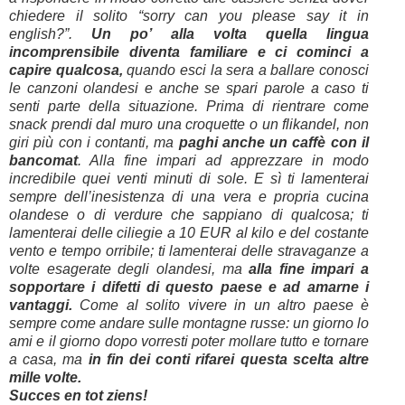
chiedere il solito “sorry can you please say it in
english?”.
Un po’ alla volta quella lingua
incomprensibile diventa familiare e ci cominci a
capire qualcosa,
quando esci la sera a ballare conosci
le canzoni olandesi e anche se spari parole a caso ti
senti parte della situazione. Prima di rientrare come
snack prendi dal muro una croquette o un flikandel, non
giri più con i contanti, ma
paghi anche un caffè con il
bancomat
. Alla fine impari ad apprezzare in modo
incredibile quei venti minuti di sole. E sì ti lamenterai
sempre dell’inesistenza di una vera e propria cucina
olandese o di verdure che sappiano di qualcosa; ti
lamenterai delle ciliegie a 10 EUR al kilo e del costante
vento e tempo orribile; ti lamenterai delle stravaganze a
volte esagerate degli olandesi, ma
alla fine impari a
sopportare i difetti di questo paese e ad amarne i
vantaggi.
Come al solito vivere in un altro paese è
sempre come andare sulle montagne russe: un giorno lo
ami e il giorno dopo vorresti poter mollare tutto e tornare
a casa, ma
in fin dei conti rifarei questa scelta altre
mille volte.
Succes en tot ziens!