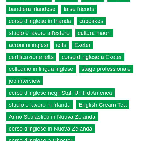
bandiera irlandese
false friends
corso d'inglese in Irlanda
cupcakes
studio e lavoro all'estero
cultura maori
acronimi inglesi
ielts
Exeter
certificazione ielts
corso d'inglese a Exeter
colloquio in lingua inglese
stage professionale
job interview
corso d'inglese negli Stati Uniti d'America
studio e lavoro in Irlanda
English Cream Tea
Anno Scolastico in Nuova Zelanda
corso d'inglese in Nuova Zelanda
corso d'inglese a Chester