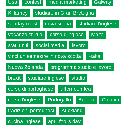
Usa
contest
media marketing
Galway
Killarney
studiare in Gran Bretagna
sunday roast
nova scotia
studiare l'inglese
vacanze studio
corso d'inglese
Malta
stati uniti
social media
lavoro
vinci un semestre in nova scotia
Haka
Nuova Zelanda
programma studio e lavoro
brexit
studiare inglese
studio
corso di portoghese
afternoon tea
corsi d'inglese
Portogallo
Berlino
Colonia
tradizioni portoghesi
Auckland
cucina inglese
april fool's day