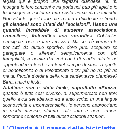
legata qui è proprio una ragazza olandese, lei mi
insegna le loro canzoni e mi porta nei pub più tipici e io
le insegno a cucinare una pasta come dio comanda.
Nonostante questa iniziale barriera diffidente e fredda
gli olandesi sono infatti dei “socialoni”. Hanno una
quantità incredibile di students associations,
commitees, fraternities and sororities.
Obbiettivo
principale: bere e fare amicizia. Ma ce n’è veramente
per tutti, da quelle sportive, dove puoi scegliere se
gareggiare o allenarti semplicemente con più
tranquillità, a quelle dei vari corsi di studio mirate ad
approfondimenti ed eventi nel campo di studi, a quelle
di beneficenza e di volontariato e chi più ne ha più ne
metta. Parole d’ordine della vita studentesca olandese?
Birra, amici e festa.
Adattarsi non è stato facile, soprattutto all’inizio,
quando è tutto così diverso, al supermercato non trovi
quello a cui sei abituato ed è tutto scritto in una lingua
sconosciuta e incomprensibile, le persone approcciano
in modo diverso, stanno sulle loro e non sempre
sembrano contente di tutti questi studenti stranieri.
L’Olanda è il paese delle biciclette.