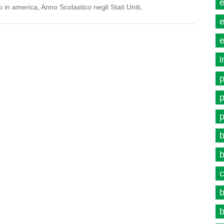
e
o in america
,
Anno Scolastico negli Stati Uniti
.
e
e
i
p
p
p
b
b
c
b
b