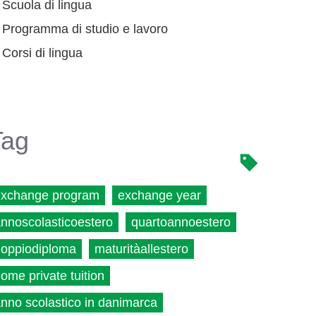
Scuola di lingua
Programma di studio e lavoro
Corsi di lingua
Tag
exchange program
exchange year
nnoscolasticoestero
quartoannoestero
oppiodiploma
maturitàallestero
ome private tuition
nno scolastico in danimarca