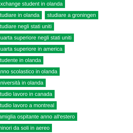
xchange student in olanda
tudiare in olanda
studiare a groningen
tudiare negli stati uniti
uarta superiore negli stati uniti
uarta superiore in america
tudente in olanda
nno scolastico in olanda
niversità in olanda
tudio lavoro in canada
tudio lavoro a montreal
amiglia ospitante anno all'estero
inori da soli in aereo