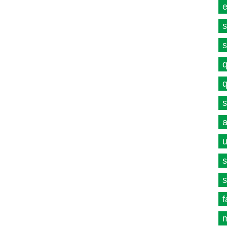
e
s
s
q
q
s
a
u
s
s
f
m