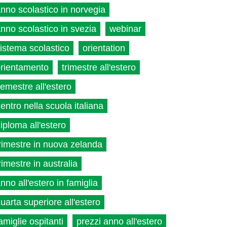
nno scolastico in norvegia
nno scolastico in svezia
webinar
istema scolastico
orientation
rientamento
trimestre all'estero
emestre all'estero
ientro nella scuola italiana
iploma all'estero
rimestre in nuova zelanda
rimestre in australia
nno all'estero in famiglia
uarta superiore all'estero
amiglie ospitanti
prezzi anno all'estero