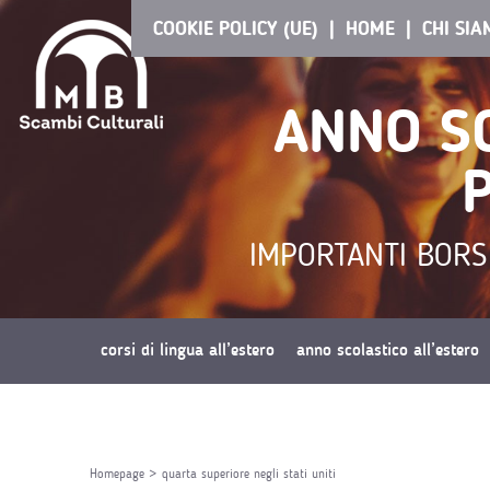
COOKIE POLICY (UE)
HOME
CHI SI
ANNO SC
IMPORTANTI BORSE
corsi di lingua all’estero
anno scolastico all’estero
richiedi preventivo
Homepage
>
quarta superiore negli stati uniti