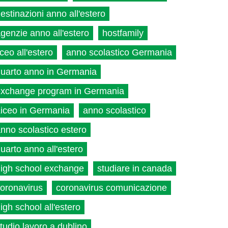
estinazioni anno all'estero
genzie anno all'estero
hostfamily
iceo all'estero
anno scolastico Germania
uarto anno in Germania
xchange program in Germania
iceo in Germania
anno scolastico
nno scolastico estero
uarto anno all'estero
igh school exchange
studiare in canada
oronavirus
coronavirus comunicazione
igh school all'estero
tudio lavoro a dublino