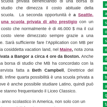
scuola privata beneficiando di una borsa di
a
studio che dimezza il costo abituale della
a
scuola. La seconda opportunità è
a
Seattle,
una scuola privata di alto prestigio
con un
s
costo che normalmente è di 46.000 $ ma il cui
o
costo viene dimezzato sempre grazie a una
s
e. Sarà sufficiente fare l’Application con MB per
la cosiddetta vacation land, nel
Maine
,
nota zona
r
ivata a Bangor a circa 4 ore da Boston.
Anche
d
 una borsa di studio che MB ha concordato con la
t
ntervista fatta a
Beth Campbell
, Direttrice del
Infine quarta possibilità è una scuola privata a
t
ve è anche possibile studiare Latino, quindi può
a
che stanno frequentando il Liceo Classico.
q
un anno scolastico in America, non solo con un
f