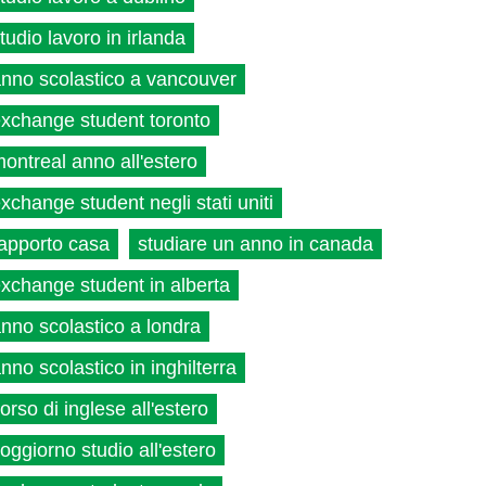
tudio lavoro in irlanda
nno scolastico a vancouver
xchange student toronto
ontreal anno all'estero
xchange student negli stati uniti
apporto casa
studiare un anno in canada
xchange student in alberta
nno scolastico a londra
nno scolastico in inghilterra
orso di inglese all'estero
oggiorno studio all'estero