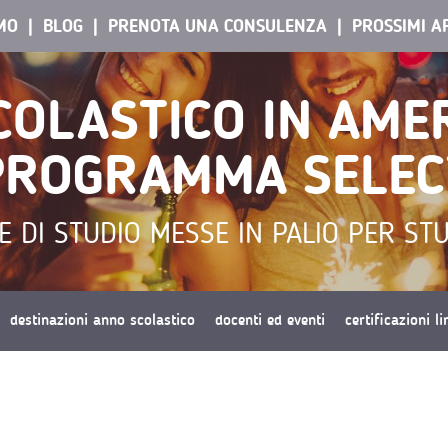
AMO
BLOG
PRENOTA UNA CONSULENZA
PROSSIMI A
OLASTICO IN AME
PROGRAMMA SELEC
 DI STUDIO MESSE IN PALIO PER ST
destinazioni anno scolastico
docenti ed eventi
certificazioni l