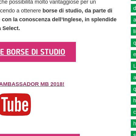
e possibilità molto vantaggiose per un
d
cendo a ottenere
borse di studio, da parte di
 con la conoscenza dell’Inglese, in splendide
a
 Select.
l
q
E BORSE DI STUDIO
e
L
a
I AMBASSADOR MB 2018!
q
h
c
h
s