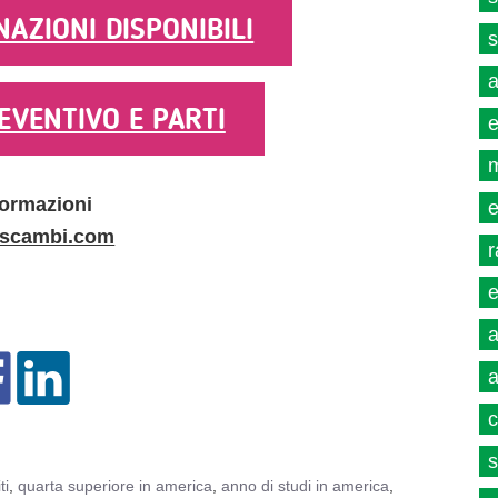
AZIONI DISPONIBILI
s
a
EVENTIVO E PARTI
e
m
formazioni
e
scambi.com
r
e
a
a
c
s
ti
,
quarta superiore in america
,
anno di studi in america
,