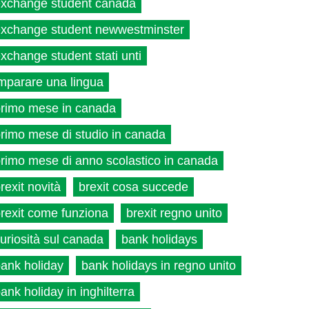
xchange student canada
xchange student newwestminster
xchange student stati unti
mparare una lingua
rimo mese in canada
rimo mese di studio in canada
rimo mese di anno scolastico in canada
rexit novità
brexit cosa succede
rexit come funziona
brexit regno unito
uriosità sul canada
bank holidays
ank holiday
bank holidays in regno unito
ank holiday in inghilterra