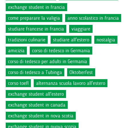
exchange student in francia
come preparare la valigia
anno scolastico in francia
studiare francese in francia
viaggiare
tradizioni culinarie
studiare all'estero
nostalgia
amicizia
corso di tedesco in Germania
corso di tedesco per adulti in Germania
corso di tedesco a Tubinga
Oktoberfest
corso toefl
alternanza scuola lavoro all'estero
exchange student all'estero
exchange student in canada
exchange student in nova scotia
exchange student in nuova scozia