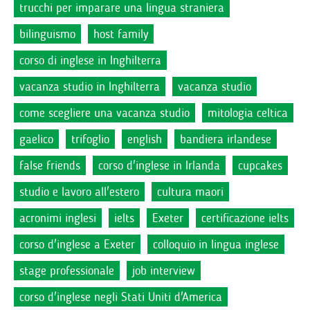
trucchi per imparare una lingua straniera
bilinguismo
host family
corso di inglese in Inghilterra
vacanza studio in Inghilterra
vacanza studio
come scegliere una vacanza studio
mitologia celtica
gaelico
trifoglio
english
bandiera irlandese
false friends
corso d'inglese in Irlanda
cupcakes
studio e lavoro all'estero
cultura maori
acronimi inglesi
ielts
Exeter
certificazione ielts
corso d'inglese a Exeter
colloquio in lingua inglese
stage professionale
job interview
corso d'inglese negli Stati Uniti d'America