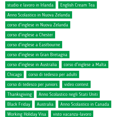
studio e lavoro in Irlanda
English Cream Tea
Anno Scolastico in Nuova Zelanda
corso d'inglese in Nuova Zelanda
corso d'inglese a Chester
corso d'inglese a Eastbourne
corso d'inglese in Gran Bretagna
corso d'inglese in Australia
corso d'inglese a Malta
Chicago
corso di tedesco per adulti
corso di tedesco per juniors
video contest
Thanksgiving
Anno Scolastico negli Stati Uniti
Black Friday
Australia
Anno Scolastico in Canada
Working Holiday Visa
visto vacanza-lavoro