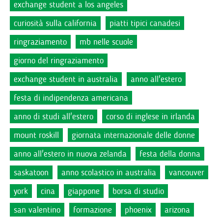
exchange student a los angeles
curiosità sulla california
piatti tipici canadesi
ringraziamento
mb nelle scuole
giorno del ringraziamento
exchange student in australia
anno all'estero
festa di indipendenza americana
anno di studi all'estero
corso di inglese in irlanda
mount roskill
giornata internazionale delle donne
anno all'estero in nuova zelanda
festa della donna
saskatoon
anno scolastico in australia
vancouver
york
cina
giappone
borsa di studio
san valentino
formazione
phoenix
arizona