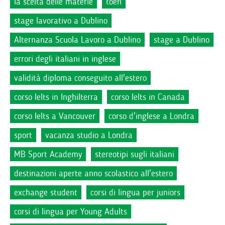
la scelta delle materie
toefl
stage lavorativo a Dublino
Alternanza Scuola Lavoro a Dublino
stage a Dublino
errori degli italiani in inglese
validità diploma conseguito all'estero
corso Ielts in Inghilterra
corso Ielts in Canada
corso Ielts a Vancouver
corso d'inglese a Londra
sport
vacanza studio a Londra
MB Sport Academy
stereotipi sugli italiani
destinazioni aperte anno scolastico all'estero
exchange student
corsi di lingua per juniors
corsi di lingua per Young Adults