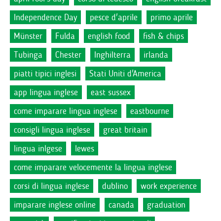
Independence Day
pesce d'aprile
primo aprile
Münster
Fulda
english food
fish & chips
Tubinga
Chester
Inghilterra
irlanda
piatti tipici inglesi
Stati Uniti d'America
app lingua inglese
east sussex
come imparare lingua inglese
eastbourne
consigli lingua inglese
great britain
lingua inlgese
lewes
come imparare velocemente la lingua inglese
corsi di lingua inglese
dublino
work experience
imparare inglese online
canada
graduation