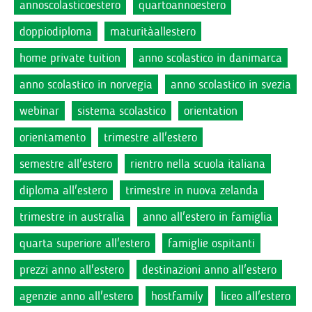
annoscolasticoestero
quartoannoestero
doppiodiploma
maturitàallestero
home private tuition
anno scolastico in danimarca
anno scolastico in norvegia
anno scolastico in svezia
webinar
sistema scolastico
orientation
orientamento
trimestre all'estero
semestre all'estero
rientro nella scuola italiana
diploma all'estero
trimestre in nuova zelanda
trimestre in australia
anno all'estero in famiglia
quarta superiore all'estero
famiglie ospitanti
prezzi anno all'estero
destinazioni anno all'estero
agenzie anno all'estero
hostfamily
liceo all'estero