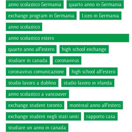
anno scolastico Germania
quarto anno in Germania
exchange program in Germania
Liceo in Germania
anno scolastico
anno scolastico estero
quarto anno all'estero
high school exchange
studiare in canada
coronavirus
coronavirus comunicazione
high school all'estero
studio lavoro a dublino
studio lavoro in irlanda
anno scolastico a vancouver
exchange student toronto
montreal anno all'estero
exchange student negli stati uniti
rapporto casa
studiare un anno in canada