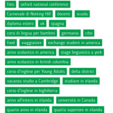
foto
oxford national conference
Carnevale di Notting Hill
docenti
scuola
diploma estero
uk
spagna
corsi di lingua per bambini
germania
cibo
food
viaggiatore
exchange student in america
anno scolastico in america
stage linguistico a york
anno scolastico in british columbia
corso d'inglese per Young Adults
delta district
vacanza studio a Cambridge
studiare in irlanda
corso d'inglese in Inghilterra
anno all'estero in irlanda
università in Canada
quarto anno in irlanda
quarta superiore in irlanda