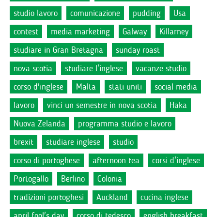
studio lavoro
comunicazione
pudding
Usa
contest
media marketing
Galway
Killarney
studiare in Gran Bretagna
sunday roast
nova scotia
studiare l'inglese
vacanze studio
corso d'inglese
Malta
stati uniti
social media
lavoro
vinci un semestre in nova scotia
Haka
Nuova Zelanda
programma studio e lavoro
brexit
studiare inglese
studio
corso di portoghese
afternoon tea
corsi d'inglese
Portogallo
Berlino
Colonia
tradizioni portoghesi
Auckland
cucina inglese
april fool's day
corso di tedesco
english breakfast