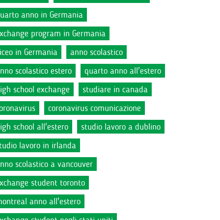
uarto anno in Germania
xchange program in Germania
iceo in Germania
anno scolastico
nno scolastico estero
quarto anno all'estero
igh school exchange
studiare in canada
oronavirus
coronavirus comunicazione
igh school all'estero
studio lavoro a dublino
tudio lavoro in irlanda
nno scolastico a vancouver
xchange student toronto
ontreal anno all'estero