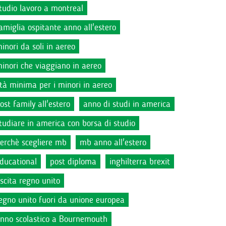
tudio lavoro a montreal
amiglia ospitante anno all'estero
inori da soli in aereo
inori che viaggiano in aereo
tà minima per i minori in aereo
ost family all'estero
anno di studi in america
tudiare in america con borsa di studio
erchè scegliere mb
mb anno all'estero
ducational
post diploma
inghilterra brexit
scita regno unito
egno unito fuori da unione europea
nno scolastico a Bournemouth