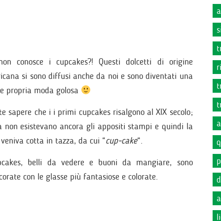
a
s
t
non conosce i cupcakes?! Questi dolcetti di origine
r
icana si sono diffusi anche da noi e sono diventati una
t
 e propria moda golosa
t
e sapere che i i primi cupcakes risalgono al XIX secolo;
a
a non esistevano ancora gli appositi stampi e quindi la
veniva cotta in tazza, da cui “
cup-cake
“.
q
p
pcakes, belli da vedere e buoni da mangiare, sono
rate con le glasse più fantasiose e colorate.
d
a
l