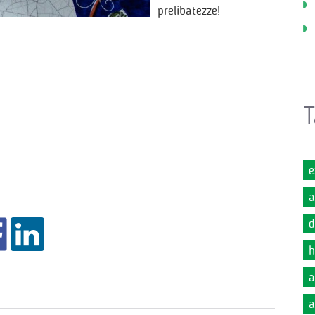
prelibatezze!
T
e
a
d
h
a
a