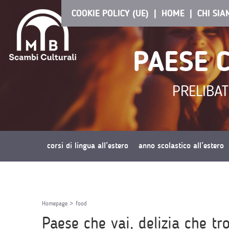
COOKIE POLICY (UE)
HOME
CHI SI
PAESE C
PRELIBAT
corsi di lingua all’estero
anno scolastico all’estero
richiedi preventivo
Homepage
>
food
Paese che vai, delizia che tro