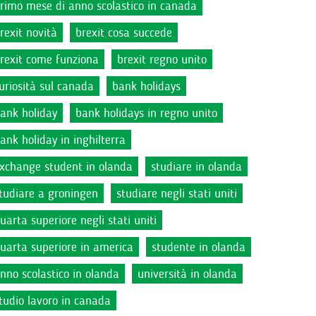
rimo mese di anno scolastico in canada
rexit novità
brexit cosa succede
rexit come funziona
brexit regno unito
uriosità sul canada
bank holidays
ank holiday
bank holidays in regno unito
ank holiday in inghilterra
xchange student in olanda
studiare in olanda
tudiare a groningen
studiare negli stati uniti
uarta superiore negli stati uniti
uarta superiore in america
studente in olanda
nno scolastico in olanda
università in olanda
tudio lavoro in canada