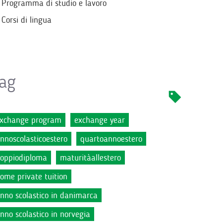
Programma di studio e lavoro
Corsi di lingua
ag
xchange program
exchange year
nnoscolasticoestero
quartoannoestero
oppiodiploma
maturitàallestero
ome private tuition
nno scolastico in danimarca
nno scolastico in norvegia