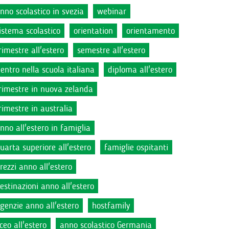
nno scolastico in svezia
webinar
istema scolastico
orientation
orientamento
rimestre all'estero
semestre all'estero
ientro nella scuola italiana
diploma all'estero
rimestre in nuova zelanda
rimestre in australia
nno all'estero in famiglia
uarta superiore all'estero
famiglie ospitanti
rezzi anno all'estero
estinazioni anno all'estero
genzie anno all'estero
hostfamily
iceo all'estero
anno scolastico Germania