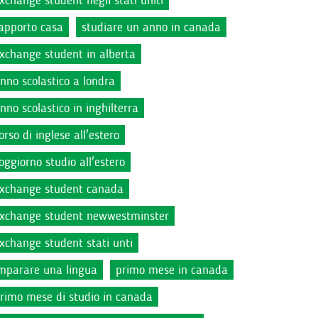
xchange student negli stati uniti
apporto casa
studiare un anno in canada
xchange student in alberta
nno scolastico a londra
nno scolastico in inghilterra
orso di inglese all'estero
oggiorno studio all'estero
xchange student canada
xchange student newwestminster
xchange student stati unti
mparare una lingua
primo mese in canada
rimo mese di studio in canada