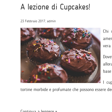
A lezione di Cupcakes!
23 Febbraio 2017, admin
Chi 
amer
vera
Dovet
allor
base 
I cu
tortine morbide e profumate che possono essere deco
Continua a leggere »