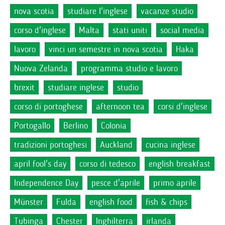
nova scotia
studiare l'inglese
vacanze studio
corso d'inglese
Malta
stati uniti
social media
lavoro
vinci un semestre in nova scotia
Haka
Nuova Zelanda
programma studio e lavoro
brexit
studiare inglese
studio
corso di portoghese
afternoon tea
corsi d'inglese
Portogallo
Berlino
Colonia
tradizioni portoghesi
Auckland
cucina inglese
april fool's day
corso di tedesco
english breakfast
Independence Day
pesce d'aprile
primo aprile
Münster
Fulda
english food
fish & chips
Tubinga
Chester
Inghilterra
irlanda