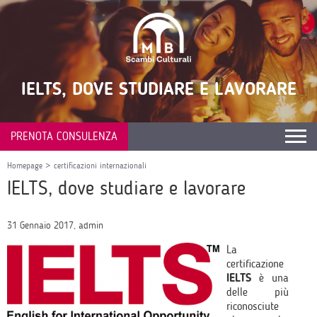
IELTS, DOVE STUDIARE E LAVORARE
PRENOTA CONSULENZA
Homepage
>
certificazioni internazionali
IELTS, dove studiare e lavorare
31 Gennaio 2017, admin
La
certificazione
IELTS
è una
delle più
riconosciute