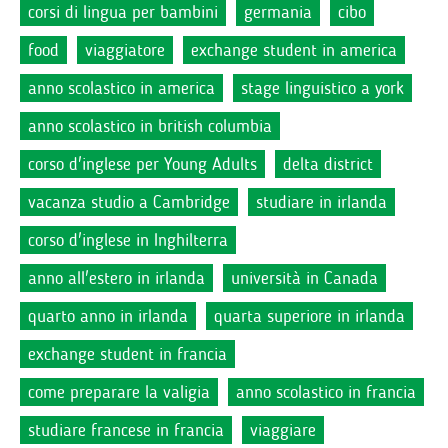
corsi di lingua per bambini
germania
cibo
food
viaggiatore
exchange student in america
anno scolastico in america
stage linguistico a york
anno scolastico in british columbia
corso d'inglese per Young Adults
delta district
vacanza studio a Cambridge
studiare in irlanda
corso d'inglese in Inghilterra
anno all'estero in irlanda
università in Canada
quarto anno in irlanda
quarta superiore in irlanda
exchange student in francia
come preparare la valigia
anno scolastico in francia
studiare francese in francia
viaggiare