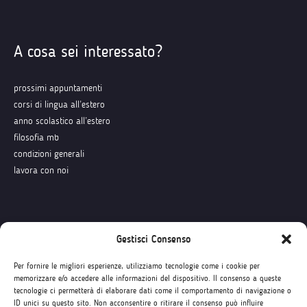
A cosa sei interessato?
prossimi appuntamenti
corsi di lingua all’estero
anno scolastico all’estero
filosofia mb
condizioni generali
lavora con noi
Seguici su
Gestisci Consenso
Per fornire le migliori esperienze, utilizziamo tecnologie come i cookie per
memorizzare e/o accedere alle informazioni del dispositivo. Il consenso a queste
tecnologie ci permetterà di elaborare dati come il comportamento di navigazione o
ID unici su questo sito. Non acconsentire o ritirare il consenso può influire