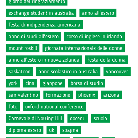
giorno del ringraziamento
exchange student in australia
anno all'estero
festa di indipendenza americana
anno di studi all'estero
corso di inglese in irlanda
mount roskill
giornata internazionale delle donne
anno all'estero in nuova zelanda
festa della donna
saskatoon
anno scolastico in australia
vancouver
york
cina
giappone
borsa di studio
san valentino
formazione
phoenix
arizona
foto
oxford national conference
Carnevale di Notting Hill
docenti
scuola
diploma estero
uk
spagna