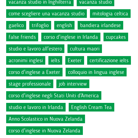
vacanza studio in Inghilterra
vacanza studio
come scegliere una vacanza studio
mitologia celtica
gaelico
trifoglio
english
bandiera irlandese
false friends
corso d'inglese in Irlanda
cupcakes
studio e lavoro all'estero
cultura maori
acronimi inglesi
ielts
Exeter
certificazione ielts
corso d'inglese a Exeter
colloquio in lingua inglese
stage professionale
job interview
corso d'inglese negli Stati Uniti d'America
studio e lavoro in Irlanda
English Cream Tea
Anno Scolastico in Nuova Zelanda
corso d'inglese in Nuova Zelanda