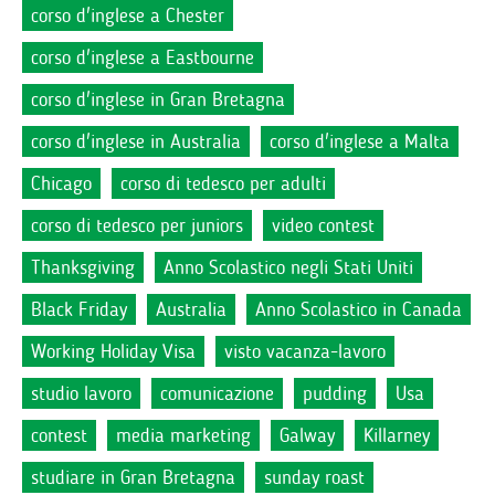
corso d'inglese a Chester
corso d'inglese a Eastbourne
corso d'inglese in Gran Bretagna
corso d'inglese in Australia
corso d'inglese a Malta
Chicago
corso di tedesco per adulti
corso di tedesco per juniors
video contest
Thanksgiving
Anno Scolastico negli Stati Uniti
Black Friday
Australia
Anno Scolastico in Canada
Working Holiday Visa
visto vacanza-lavoro
studio lavoro
comunicazione
pudding
Usa
contest
media marketing
Galway
Killarney
studiare in Gran Bretagna
sunday roast