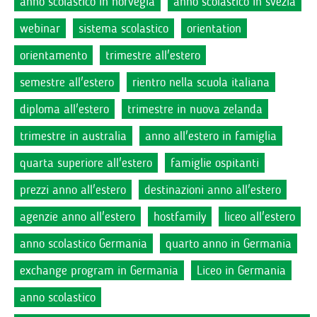
anno scolastico in norvegia
anno scolastico in svezia
webinar
sistema scolastico
orientation
orientamento
trimestre all'estero
semestre all'estero
rientro nella scuola italiana
diploma all'estero
trimestre in nuova zelanda
trimestre in australia
anno all'estero in famiglia
quarta superiore all'estero
famiglie ospitanti
prezzi anno all'estero
destinazioni anno all'estero
agenzie anno all'estero
hostfamily
liceo all'estero
anno scolastico Germania
quarto anno in Germania
exchange program in Germania
Liceo in Germania
anno scolastico