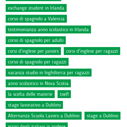
exchange student in Irlanda
corso di spagnolo a Valencia
testimonianza anno scolastico in Irlanda
corso di spagnolo per adulti
corsi d'inglese per juniors
corsi d'inglese per ragazzi
corso di spagnolo per ragazzi
vacanza studio in Inghilterra per ragazzi
anno scolastico in Nova Scotia
la scelta delle materie
toefl
stage lavorativo a Dublino
Alternanza Scuola Lavoro a Dublino
stage a Dublino
errori degli italiani in inglese