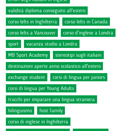
validità diploma conseguito all'estero
corso Ielts in Inghilterra
corso Ielts in Canada
corso Ielts a Vancouver
corso d'inglese a Londra
sport
vacanza studio a Londra
MB Sport Academy
stereotipi sugli italiani
destinazioni aperte anno scolastico all'estero
exchange student
corsi di lingua per juniors
corsi di lingua per Young Adults
trucchi per imparare una lingua straniera
bilinguismo
host family
corso di inglese in Inghilterra