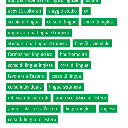
app per imparare la lingua inglese
londra
attività culturali
viaggio studio
cv
scuola di lingua
corso di lingue
corso di inglese
imparare una lingua straniera
studiare una lingua straniera
benefit aziendale
formazione linguistica
bournemouth
corso di lingua inglese
corsi di lingua
lavorare all'estero
corso di lingua
corso individuale
lingua straniera
mb scambi culturali
anno scolastico all'estero
anno scolastico all'estero
lingua inglese
inglese
corsi di lingua all'estero