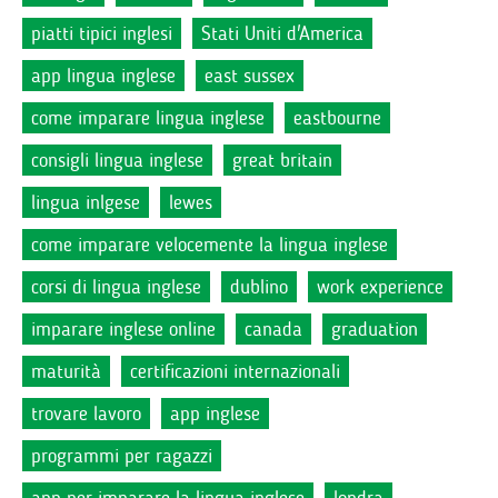
piatti tipici inglesi
Stati Uniti d'America
app lingua inglese
east sussex
come imparare lingua inglese
eastbourne
consigli lingua inglese
great britain
lingua inlgese
lewes
come imparare velocemente la lingua inglese
corsi di lingua inglese
dublino
work experience
imparare inglese online
canada
graduation
maturità
certificazioni internazionali
trovare lavoro
app inglese
programmi per ragazzi