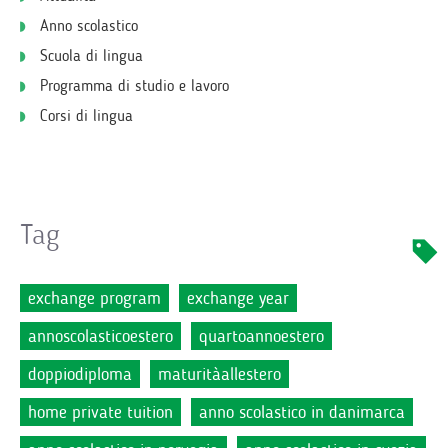
Anno scolastico
Scuola di lingua
Programma di studio e lavoro
Corsi di lingua
Tag
exchange program
exchange year
annoscolasticoestero
quartoannoestero
doppiodiploma
maturitàallestero
home private tuition
anno scolastico in danimarca