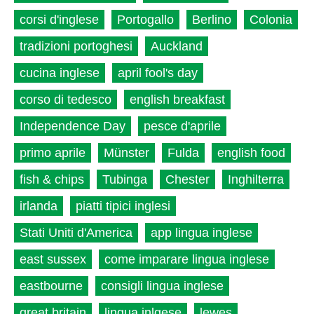
corsi d'inglese
Portogallo
Berlino
Colonia
tradizioni portoghesi
Auckland
cucina inglese
april fool's day
corso di tedesco
english breakfast
Independence Day
pesce d'aprile
primo aprile
Münster
Fulda
english food
fish & chips
Tubinga
Chester
Inghilterra
irlanda
piatti tipici inglesi
Stati Uniti d'America
app lingua inglese
east sussex
come imparare lingua inglese
eastbourne
consigli lingua inglese
great britain
lingua inlgese
lewes