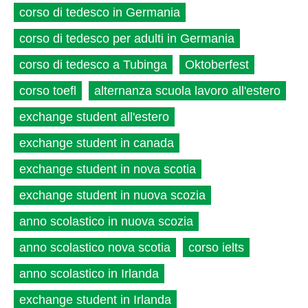
corso di tedesco in Germania
corso di tedesco per adulti in Germania
corso di tedesco a Tubinga
Oktoberfest
corso toefl
alternanza scuola lavoro all'estero
exchange student all'estero
exchange student in canada
exchange student in nova scotia
exchange student in nuova scozia
anno scolastico in nuova scozia
anno scolastico nova scotia
corso ielts
anno scolastico in Irlanda
exchange student in Irlanda