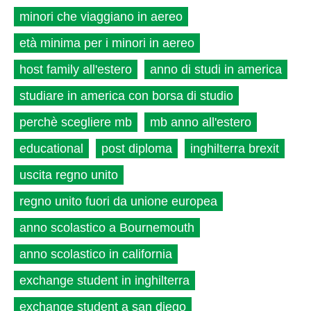
minori che viaggiano in aereo
età minima per i minori in aereo
host family all'estero
anno di studi in america
studiare in america con borsa di studio
perchè scegliere mb
mb anno all'estero
educational
post diploma
inghilterra brexit
uscita regno unito
regno unito fuori da unione europea
anno scolastico a Bournemouth
anno scolastico in california
exchange student in inghilterra
exchange student a san diego