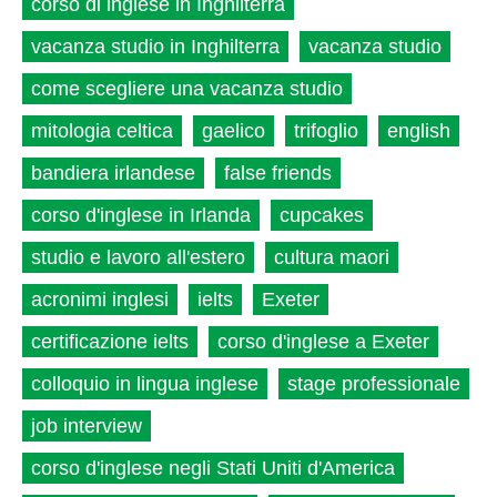
corso di inglese in Inghilterra
vacanza studio in Inghilterra
vacanza studio
come scegliere una vacanza studio
mitologia celtica
gaelico
trifoglio
english
bandiera irlandese
false friends
corso d'inglese in Irlanda
cupcakes
studio e lavoro all'estero
cultura maori
acronimi inglesi
ielts
Exeter
certificazione ielts
corso d'inglese a Exeter
colloquio in lingua inglese
stage professionale
job interview
corso d'inglese negli Stati Uniti d'America