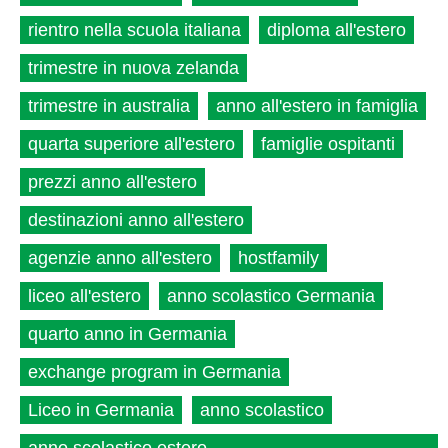
rientro nella scuola italiana
diploma all'estero
trimestre in nuova zelanda
trimestre in australia
anno all'estero in famiglia
quarta superiore all'estero
famiglie ospitanti
prezzi anno all'estero
destinazioni anno all'estero
agenzie anno all'estero
hostfamily
liceo all'estero
anno scolastico Germania
quarto anno in Germania
exchange program in Germania
Liceo in Germania
anno scolastico