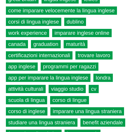
come imparare velocemente la lingua inglese
corsi di lingua inglese
dublino
work experience
imparare inglese online
canada
graduation
maturità
certificazioni internazionali
trovare lavoro
app inglese
programmi per ragazzi
app per imparare la lingua inglese
londra
attività culturali
viaggio studio
cv
scuola di lingua
corso di lingue
corso di inglese
imparare una lingua straniera
studiare una lingua straniera
benefit aziendale