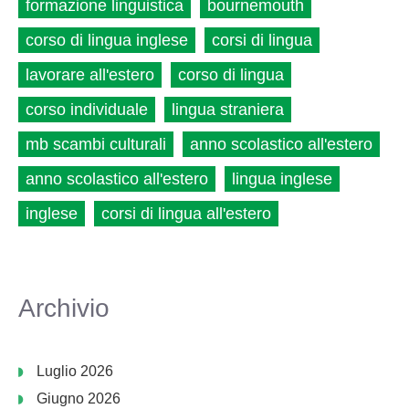
formazione linguistica
bournemouth
corso di lingua inglese
corsi di lingua
lavorare all'estero
corso di lingua
corso individuale
lingua straniera
mb scambi culturali
anno scolastico all'estero
anno scolastico all'estero
lingua inglese
inglese
corsi di lingua all'estero
Archivio
Luglio 2026
Giugno 2026