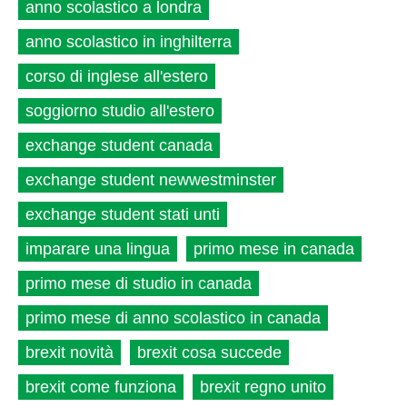
anno scolastico a londra
anno scolastico in inghilterra
corso di inglese all'estero
soggiorno studio all'estero
exchange student canada
exchange student newwestminster
exchange student stati unti
imparare una lingua
primo mese in canada
primo mese di studio in canada
primo mese di anno scolastico in canada
brexit novità
brexit cosa succede
brexit come funziona
brexit regno unito