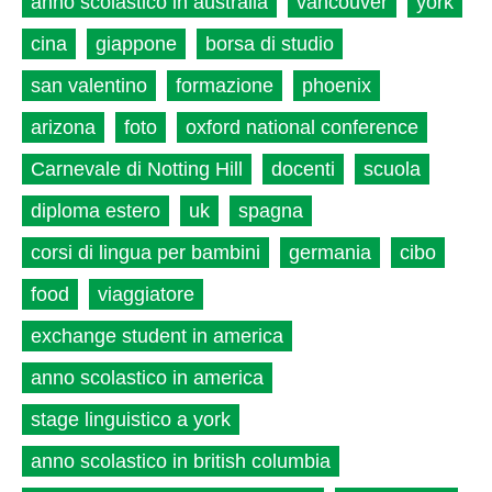
anno scolastico in australia
vancouver
york
cina
giappone
borsa di studio
san valentino
formazione
phoenix
arizona
foto
oxford national conference
Carnevale di Notting Hill
docenti
scuola
diploma estero
uk
spagna
corsi di lingua per bambini
germania
cibo
food
viaggiatore
exchange student in america
anno scolastico in america
stage linguistico a york
anno scolastico in british columbia