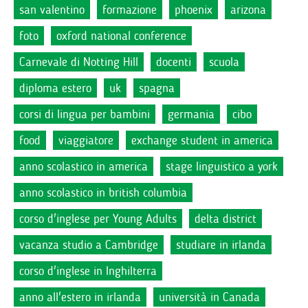
san valentino
formazione
phoenix
arizona
foto
oxford national conference
Carnevale di Notting Hill
docenti
scuola
diploma estero
uk
spagna
corsi di lingua per bambini
germania
cibo
food
viaggiatore
exchange student in america
anno scolastico in america
stage linguistico a york
anno scolastico in british columbia
corso d'inglese per Young Adults
delta district
vacanza studio a Cambridge
studiare in irlanda
corso d'inglese in Inghilterra
anno all'estero in irlanda
università in Canada