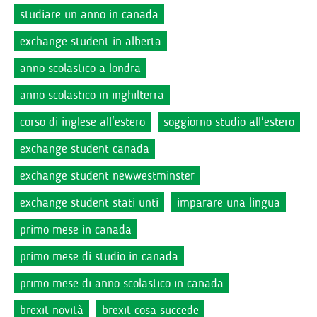
studiare un anno in canada
exchange student in alberta
anno scolastico a londra
anno scolastico in inghilterra
corso di inglese all'estero
soggiorno studio all'estero
exchange student canada
exchange student newwestminster
exchange student stati unti
imparare una lingua
primo mese in canada
primo mese di studio in canada
primo mese di anno scolastico in canada
brexit novità
brexit cosa succede