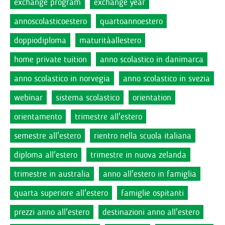
exchange program
exchange year
annoscolasticoestero
quartoannoestero
doppiodiploma
maturitàallestero
home private tuition
anno scolastico in danimarca
anno scolastico in norvegia
anno scolastico in svezia
webinar
sistema scolastico
orientation
orientamento
trimestre all'estero
semestre all'estero
rientro nella scuola italiana
diploma all'estero
trimestre in nuova zelanda
trimestre in australia
anno all'estero in famiglia
quarta superiore all'estero
famiglie ospitanti
prezzi anno all'estero
destinazioni anno all'estero