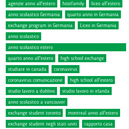
agenzie anno all'estero
hostfamily
liceo all'estero
anno scolastico Germania
quarto anno in Germania
exchange program in Germania
Liceo in Germania
anno scolastico
anno scolastico estero
quarto anno all'estero
high school exchange
studiare in canada
coronavirus
coronavirus comunicazione
high school all'estero
studio lavoro a dublino
studio lavoro in irlanda
anno scolastico a vancouver
exchange student toronto
montreal anno all'estero
exchange student negli stati uniti
rapporto casa