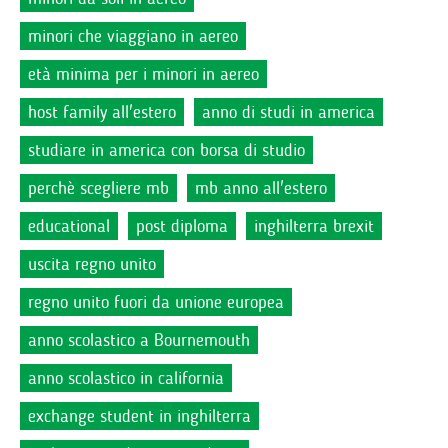
minori che viaggiano in aereo
età minima per i minori in aereo
host family all'estero
anno di studi in america
studiare in america con borsa di studio
perchè scegliere mb
mb anno all'estero
educational
post diploma
inghilterra brexit
uscita regno unito
regno unito fuori da unione europea
anno scolastico a Bournemouth
anno scolastico in california
exchange student in inghilterra