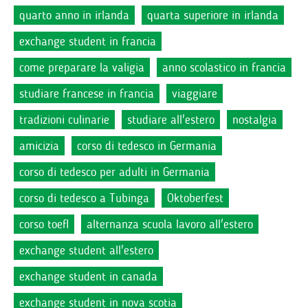
quarto anno in irlanda
quarta superiore in irlanda
exchange student in francia
come preparare la valigia
anno scolastico in francia
studiare francese in francia
viaggiare
tradizioni culinarie
studiare all'estero
nostalgia
amicizia
corso di tedesco in Germania
corso di tedesco per adulti in Germania
corso di tedesco a Tubinga
Oktoberfest
corso toefl
alternanza scuola lavoro all'estero
exchange student all'estero
exchange student in canada
exchange student in nova scotia