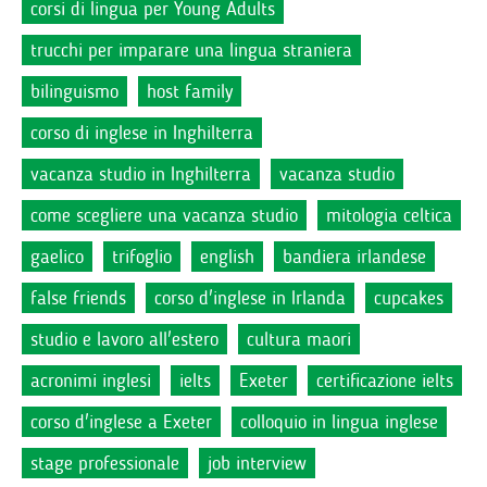
corsi di lingua per Young Adults
trucchi per imparare una lingua straniera
bilinguismo
host family
corso di inglese in Inghilterra
vacanza studio in Inghilterra
vacanza studio
come scegliere una vacanza studio
mitologia celtica
gaelico
trifoglio
english
bandiera irlandese
false friends
corso d'inglese in Irlanda
cupcakes
studio e lavoro all'estero
cultura maori
acronimi inglesi
ielts
Exeter
certificazione ielts
corso d'inglese a Exeter
colloquio in lingua inglese
stage professionale
job interview