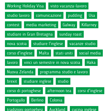
Working Holiday Visa
visto vacanza-lavoro
studio lavoro
comunicazione
pudding
Usa
contest
media marketing
Galway
Killarney
studiare in Gran Bretagna
sunday roast
nova scotia
studiare l'inglese
vacanze studio
corso d'inglese
Malta
stati uniti
social media
lavoro
vinci un semestre in nova scotia
Haka
Nuova Zelanda
programma studio e lavoro
brexit
studiare inglese
studio
corso di portoghese
afternoon tea
corsi d'inglese
Portogallo
Berlino
Colonia
tradizioni portoghesi
Auckland
cucina inglese