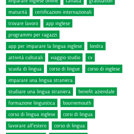
imparare inglese online
canada
graduation
maturità
certificazioni internazionali
trovare lavoro
app inglese
programmi per ragazzi
app per imparare la lingua inglese
londra
attività culturali
viaggio studio
cv
scuola di lingua
corso di lingue
corso di inglese
imparare una lingua straniera
studiare una lingua straniera
benefit aziendale
formazione linguistica
bournemouth
corso di lingua inglese
corsi di lingua
lavorare all'estero
corso di lingua