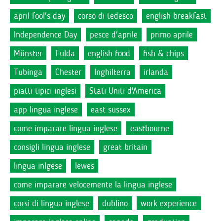
april fool's day
corso di tedesco
english breakfast
Independence Day
pesce d'aprile
primo aprile
Münster
Fulda
english food
fish & chips
Tubinga
Chester
Inghilterra
irlanda
piatti tipici inglesi
Stati Uniti d'America
app lingua inglese
east sussex
come imparare lingua inglese
eastbourne
consigli lingua inglese
great britain
lingua inlgese
lewes
come imparare velocemente la lingua inglese
corsi di lingua inglese
dublino
work experience