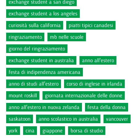
exchange student a san diego
exchange student a los angeles
curiosità sulla california
piatti tipici canadesi
ringraziamento
mb nelle scuole
giorno del ringraziamento
exchange student in australia
anno all'estero
festa di indipendenza americana
anno di studi all'estero
corso di inglese in irlanda
mount roskill
giornata internazionale delle donne
anno all'estero in nuova zelanda
festa della donna
saskatoon
anno scolastico in australia
vancouver
york
cina
giappone
borsa di studio