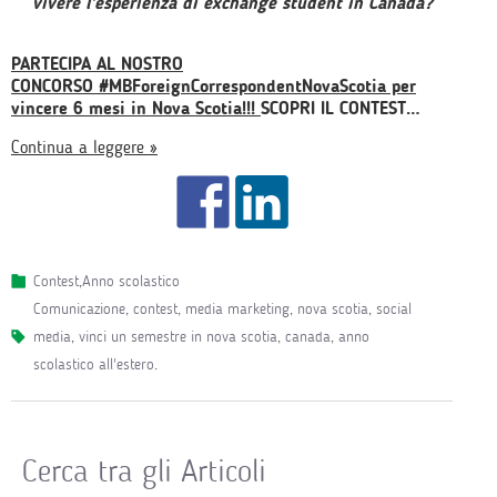
vivere l’esperienza di exchange student in Canada?
PARTECIPA AL NOSTRO
CONCORSO #MBForeignCorrespondentNovaScotia per
vincere 6 mesi in Nova Scotia!!!
SCOPRI IL CONTEST…
Continua a leggere »
Contest
,
Anno scolastico
comunicazione
,
contest
,
media marketing
,
nova scotia
,
social
media
,
vinci un semestre in nova scotia
,
canada
,
anno
scolastico all'estero
.
Cerca tra gli Articoli