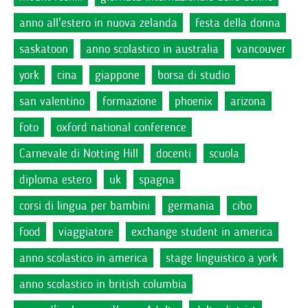
anno all'estero in nuova zelanda
festa della donna
saskatoon
anno scolastico in australia
vancouver
york
cina
giappone
borsa di studio
san valentino
formazione
phoenix
arizona
foto
oxford national conference
Carnevale di Notting Hill
docenti
scuola
diploma estero
uk
spagna
corsi di lingua per bambini
germania
cibo
food
viaggiatore
exchange student in america
anno scolastico in america
stage linguistico a york
anno scolastico in british columbia