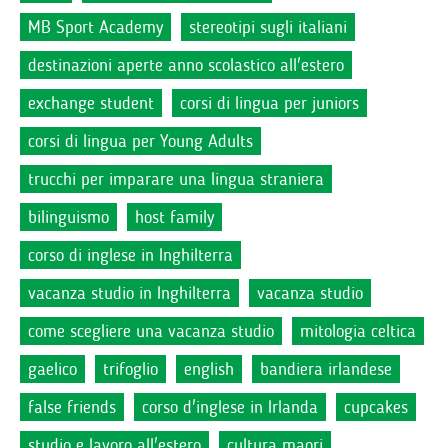
MB Sport Academy
stereotipi sugli italiani
destinazioni aperte anno scolastico all'estero
exchange student
corsi di lingua per juniors
corsi di lingua per Young Adults
trucchi per imparare una lingua straniera
bilinguismo
host family
corso di inglese in Inghilterra
vacanza studio in Inghilterra
vacanza studio
come scegliere una vacanza studio
mitologia celtica
gaelico
trifoglio
english
bandiera irlandese
false friends
corso d'inglese in Irlanda
cupcakes
studio e lavoro all'estero
cultura maori