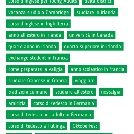
corso d'inglese per Young Adults
delta district
vacanza studio a Cambridge
studiare in irlanda
corso d'inglese in Inghilterra
anno all'estero in irlanda
università in Canada
quarto anno in irlanda
quarta superiore in irlanda
exchange student in francia
come preparare la valigia
anno scolastico in francia
studiare francese in francia
viaggiare
tradizioni culinarie
studiare all'estero
nostalgia
amicizia
corso di tedesco in Germania
corso di tedesco per adulti in Germania
corso di tedesco a Tubinga
Oktoberfest