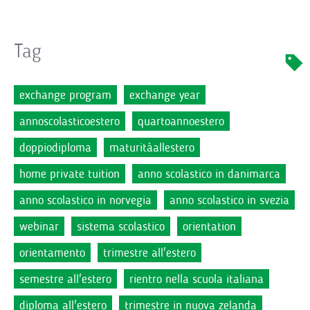
Tag
exchange program
exchange year
annoscolasticoestero
quartoannoestero
doppiodiploma
maturitàallestero
home private tuition
anno scolastico in danimarca
anno scolastico in norvegia
anno scolastico in svezia
webinar
sistema scolastico
orientation
orientamento
trimestre all'estero
semestre all'estero
rientro nella scuola italiana
diploma all'estero
trimestre in nuova zelanda