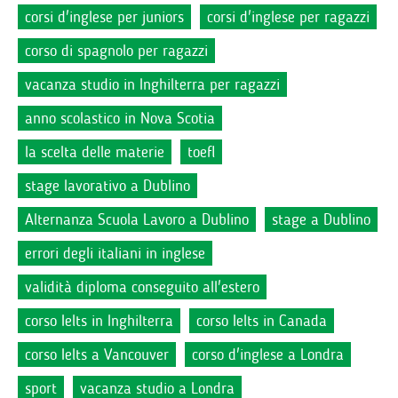
corsi d'inglese per juniors
corsi d'inglese per ragazzi
corso di spagnolo per ragazzi
vacanza studio in Inghilterra per ragazzi
anno scolastico in Nova Scotia
la scelta delle materie
toefl
stage lavorativo a Dublino
Alternanza Scuola Lavoro a Dublino
stage a Dublino
errori degli italiani in inglese
validità diploma conseguito all'estero
corso Ielts in Inghilterra
corso Ielts in Canada
corso Ielts a Vancouver
corso d'inglese a Londra
sport
vacanza studio a Londra