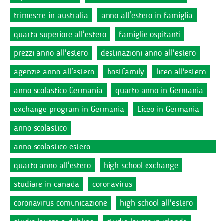
trimestre in australia
anno all'estero in famiglia
quarta superiore all'estero
famiglie ospitanti
prezzi anno all'estero
destinazioni anno all'estero
agenzie anno all'estero
hostfamily
liceo all'estero
anno scolastico Germania
quarto anno in Germania
exchange program in Germania
Liceo in Germania
anno scolastico
anno scolastico estero
quarto anno all'estero
high school exchange
studiare in canada
coronavirus
coronavirus comunicazione
high school all'estero