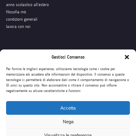
anno scolastico all’estero
filosofia mb
condizioni generali
lavora con noi
Seguici su
Gestisci Consenso
Per fornire le migliori esperienze, utilizziamo tecnologie come i cookie per
memorizzare e/o accedere alle informazioni del dispositivo. Il consenso a queste
tecnologie ci permetterà di elaborare dati come il comportamento di navigazione o
ID unici su questo sito. Non acconsentire o ritirare il consenso può influire
negativamente su alcune caratteristiche e funzioni.
Accetta
Nega
Visualizza le preferenze