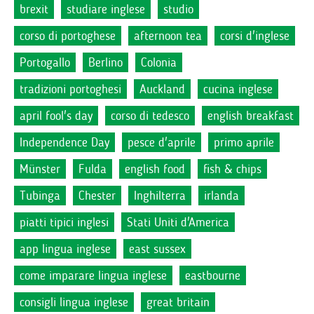
brexit
studiare inglese
studio
corso di portoghese
afternoon tea
corsi d'inglese
Portogallo
Berlino
Colonia
tradizioni portoghesi
Auckland
cucina inglese
april fool's day
corso di tedesco
english breakfast
Independence Day
pesce d'aprile
primo aprile
Münster
Fulda
english food
fish & chips
Tubinga
Chester
Inghilterra
irlanda
piatti tipici inglesi
Stati Uniti d'America
app lingua inglese
east sussex
come imparare lingua inglese
eastbourne
consigli lingua inglese
great britain