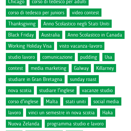
Chicago
corso di tedesco per adulti
corso di tedesco per juniors
video contest
Thanksgiving
Anno Scolastico negli Stati Uniti
Black Friday
Australia
Anno Scolastico in Canada
Working Holiday Visa
visto vacanza-lavoro
studio lavoro
comunicazione
pudding
Usa
contest
media marketing
Galway
Killarney
studiare in Gran Bretagna
sunday roast
nova scotia
studiare l'inglese
vacanze studio
corso d'inglese
Malta
stati uniti
social media
lavoro
vinci un semestre in nova scotia
Haka
Nuova Zelanda
programma studio e lavoro