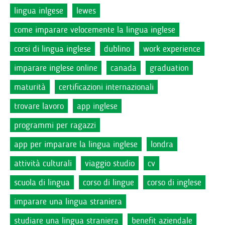
lingua inlgese
lewes
come imparare velocemente la lingua inglese
corsi di lingua inglese
dublino
work experience
imparare inglese online
canada
graduation
maturità
certificazioni internazionali
trovare lavoro
app inglese
programmi per ragazzi
app per imparare la lingua inglese
londra
attività culturali
viaggio studio
cv
scuola di lingua
corso di lingue
corso di inglese
imparare una lingua straniera
studiare una lingua straniera
benefit aziendale