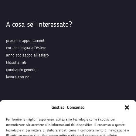
A cosa sei interessato?
prossimi appuntamenti
corsi di lingua all’estero
anno scolastico all’estero
filosofia mb
condizioni generali
lavora con noi
Seguici su
Gestisci Consenso
Per fornire le migliori esperienze, utilizziamo tecnologie come i cookie per
memorizzare e/o accedere alle informazioni del dispositivo. Il consenso a queste
tecnologie ci permetterà di elaborare dati come il comportamento di navigazione o
ID unici su questo sito. Non acconsentire o ritirare il consenso può influire