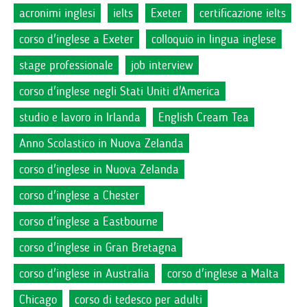
acronimi inglesi
ielts
Exeter
certificazione ielts
corso d'inglese a Exeter
colloquio in lingua inglese
stage professionale
job interview
corso d'inglese negli Stati Uniti d'America
studio e lavoro in Irlanda
English Cream Tea
Anno Scolastico in Nuova Zelanda
corso d'inglese in Nuova Zelanda
corso d'inglese a Chester
corso d'inglese a Eastbourne
corso d'inglese in Gran Bretagna
corso d'inglese in Australia
corso d'inglese a Malta
Chicago
corso di tedesco per adulti