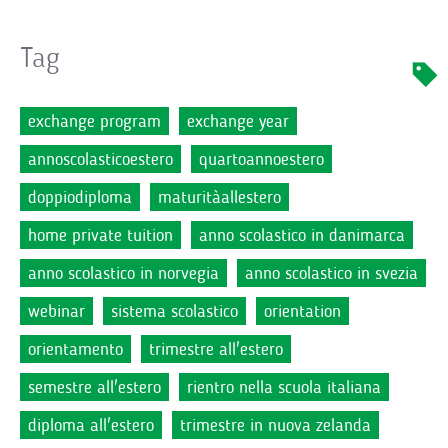
Tag
exchange program
exchange year
annoscolasticoestero
quartoannoestero
doppiodiploma
maturitàallestero
home private tuition
anno scolastico in danimarca
anno scolastico in norvegia
anno scolastico in svezia
webinar
sistema scolastico
orientation
orientamento
trimestre all'estero
semestre all'estero
rientro nella scuola italiana
diploma all'estero
trimestre in nuova zelanda