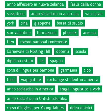
anno all'estero in nuova zelanda
festa della donna
saskatoon
anno scolastico in australia
vancouver
york
cina
giappone
borsa di studio
san valentino
formazione
phoenix
arizona
foto
oxford national conference
Carnevale di Notting Hill
docenti
scuola
diploma estero
uk
spagna
corsi di lingua per bambini
germania
cibo
food
viaggiatore
exchange student in america
anno scolastico in america
stage linguistico a york
anno scolastico in british columbia
corso d'inglese per Young Adults
delta district