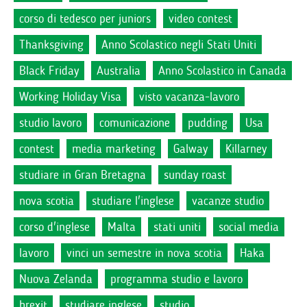
corso di tedesco per juniors
video contest
Thanksgiving
Anno Scolastico negli Stati Uniti
Black Friday
Australia
Anno Scolastico in Canada
Working Holiday Visa
visto vacanza-lavoro
studio lavoro
comunicazione
pudding
Usa
contest
media marketing
Galway
Killarney
studiare in Gran Bretagna
sunday roast
nova scotia
studiare l'inglese
vacanze studio
corso d'inglese
Malta
stati uniti
social media
lavoro
vinci un semestre in nova scotia
Haka
Nuova Zelanda
programma studio e lavoro
brexit
studiare inglese
studio