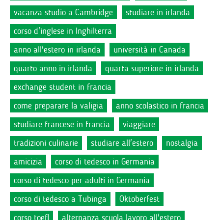
vacanza studio a Cambridge
studiare in irlanda
corso d'inglese in Inghilterra
anno all'estero in irlanda
università in Canada
quarto anno in irlanda
quarta superiore in irlanda
exchange student in francia
come preparare la valigia
anno scolastico in francia
studiare francese in francia
viaggiare
tradizioni culinarie
studiare all'estero
nostalgia
amicizia
corso di tedesco in Germania
corso di tedesco per adulti in Germania
corso di tedesco a Tubinga
Oktoberfest
corso toefl
alternanza scuola lavoro all'estero