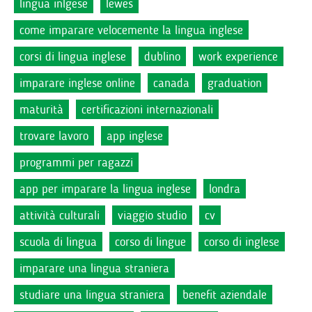
lingua inlgese
lewes
come imparare velocemente la lingua inglese
corsi di lingua inglese
dublino
work experience
imparare inglese online
canada
graduation
maturità
certificazioni internazionali
trovare lavoro
app inglese
programmi per ragazzi
app per imparare la lingua inglese
londra
attività culturali
viaggio studio
cv
scuola di lingua
corso di lingue
corso di inglese
imparare una lingua straniera
studiare una lingua straniera
benefit aziendale