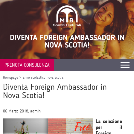
DIVENTA FOREIGN AMBASSADOR IN
NOVA SCOTIA!
PRENOTA CONSULENZA
Homepage
>
anno scolastico nova scotia
Diventa Foreign Ambassador in
Nova Scotia!
06 Marzo 2018, admin
La selezione
per il
Foreign