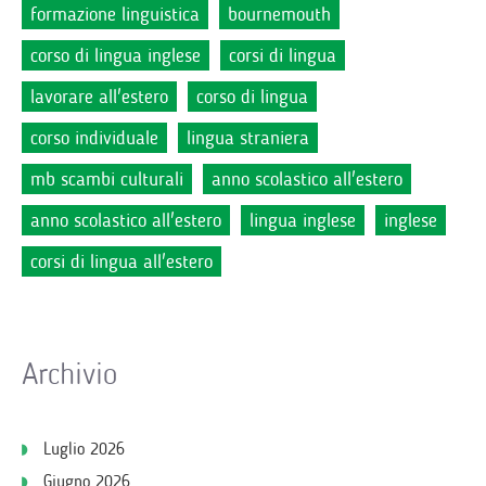
formazione linguistica
bournemouth
corso di lingua inglese
corsi di lingua
lavorare all'estero
corso di lingua
corso individuale
lingua straniera
mb scambi culturali
anno scolastico all'estero
anno scolastico all'estero
lingua inglese
inglese
corsi di lingua all'estero
Archivio
Luglio 2026
Giugno 2026