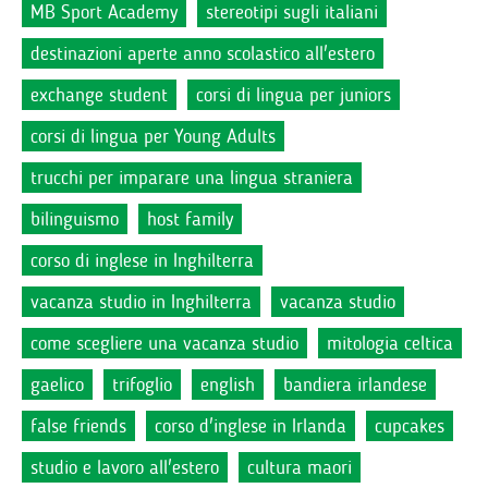
MB Sport Academy
stereotipi sugli italiani
destinazioni aperte anno scolastico all'estero
exchange student
corsi di lingua per juniors
corsi di lingua per Young Adults
trucchi per imparare una lingua straniera
bilinguismo
host family
corso di inglese in Inghilterra
vacanza studio in Inghilterra
vacanza studio
come scegliere una vacanza studio
mitologia celtica
gaelico
trifoglio
english
bandiera irlandese
false friends
corso d'inglese in Irlanda
cupcakes
studio e lavoro all'estero
cultura maori