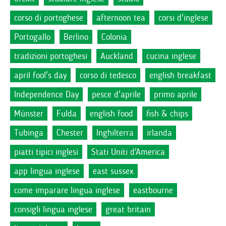
corso di portoghese
afternoon tea
corsi d'inglese
Portogallo
Berlino
Colonia
tradizioni portoghesi
Auckland
cucina inglese
april fool's day
corso di tedesco
english breakfast
Independence Day
pesce d'aprile
primo aprile
Münster
Fulda
english food
fish & chips
Tubinga
Chester
Inghilterra
irlanda
piatti tipici inglesi
Stati Uniti d'America
app lingua inglese
east sussex
come imparare lingua inglese
eastbourne
consigli lingua inglese
great britain