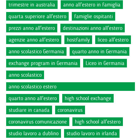
trimestre in australia
anno all'estero in famiglia
quarta superiore all'estero
famiglie ospitanti
prezzi anno all'estero
destinazioni anno all'estero
agenzie anno all'estero
hostfamily
liceo all'estero
anno scolastico Germania
quarto anno in Germania
exchange program in Germania
Liceo in Germania
anno scolastico
anno scolastico estero
quarto anno all'estero
high school exchange
studiare in canada
coronavirus
coronavirus comunicazione
high school all'estero
studio lavoro a dublino
studio lavoro in irlanda