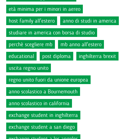
età minima per i minori in aereo
host family all'estero
anno di studi in america
studiare in america con borsa di studio
perchè scegliere mb
mb anno all'estero
educational
post diploma
inghilterra brexit
uscita regno unito
regno unito fuori da unione europea
anno scolastico a Bournemouth
anno scolastico in california
exchange student in inghilterra
exchange student a san diego
exchange student a los angeles