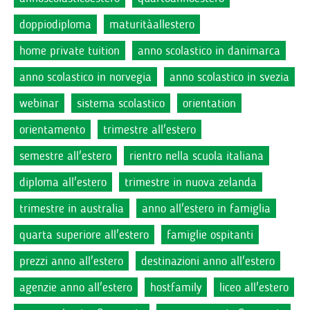
doppiodiploma
maturitàallestero
home private tuition
anno scolastico in danimarca
anno scolastico in norvegia
anno scolastico in svezia
webinar
sistema scolastico
orientation
orientamento
trimestre all'estero
semestre all'estero
rientro nella scuola italiana
diploma all'estero
trimestre in nuova zelanda
trimestre in australia
anno all'estero in famiglia
quarta superiore all'estero
famiglie ospitanti
prezzi anno all'estero
destinazioni anno all'estero
agenzie anno all'estero
hostfamily
liceo all'estero