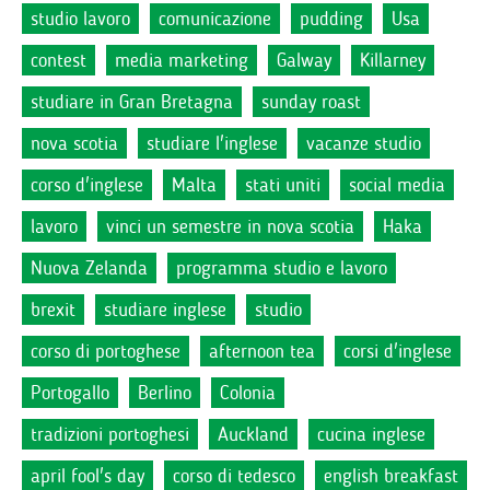
studio lavoro
comunicazione
pudding
Usa
contest
media marketing
Galway
Killarney
studiare in Gran Bretagna
sunday roast
nova scotia
studiare l'inglese
vacanze studio
corso d'inglese
Malta
stati uniti
social media
lavoro
vinci un semestre in nova scotia
Haka
Nuova Zelanda
programma studio e lavoro
brexit
studiare inglese
studio
corso di portoghese
afternoon tea
corsi d'inglese
Portogallo
Berlino
Colonia
tradizioni portoghesi
Auckland
cucina inglese
april fool's day
corso di tedesco
english breakfast