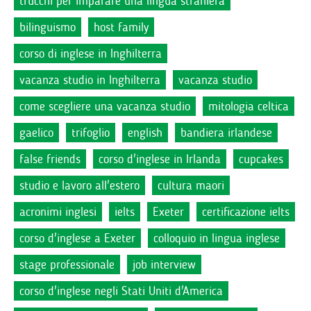
trucchi per imparare una lingua straniera
bilinguismo
host family
corso di inglese in Inghilterra
vacanza studio in Inghilterra
vacanza studio
come scegliere una vacanza studio
mitologia celtica
gaelico
trifoglio
english
bandiera irlandese
false friends
corso d'inglese in Irlanda
cupcakes
studio e lavoro all'estero
cultura maori
acronimi inglesi
ielts
Exeter
certificazione ielts
corso d'inglese a Exeter
colloquio in lingua inglese
stage professionale
job interview
corso d'inglese negli Stati Uniti d'America