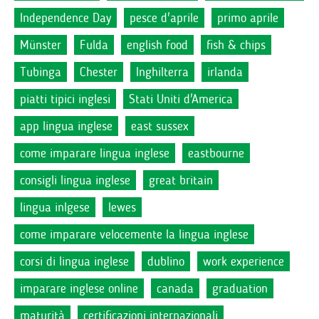
Independence Day
pesce d'aprile
primo aprile
Münster
Fulda
english food
fish & chips
Tubinga
Chester
Inghilterra
irlanda
piatti tipici inglesi
Stati Uniti d'America
app lingua inglese
east sussex
come imparare lingua inglese
eastbourne
consigli lingua inglese
great britain
lingua inlgese
lewes
come imparare velocemente la lingua inglese
corsi di lingua inglese
dublino
work experience
imparare inglese online
canada
graduation
maturità
certificazioni internazionali