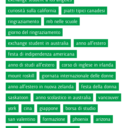
curiosità sulla california
piatti tipici canadesi
ringraziamento
mb nelle scuole
giorno del ringraziamento
exchange student in australia
anno all'estero
festa di indipendenza americana
anno di studi all'estero
corso di inglese in irlanda
mount roskill
giornata internazionale delle donne
anno all'estero in nuova zelanda
festa della donna
saskatoon
anno scolastico in australia
vancouver
york
cina
giappone
borsa di studio
san valentino
formazione
phoenix
arizona