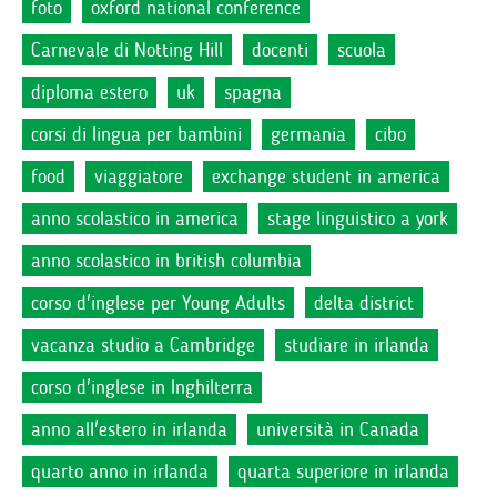
foto
oxford national conference
Carnevale di Notting Hill
docenti
scuola
diploma estero
uk
spagna
corsi di lingua per bambini
germania
cibo
food
viaggiatore
exchange student in america
anno scolastico in america
stage linguistico a york
anno scolastico in british columbia
corso d'inglese per Young Adults
delta district
vacanza studio a Cambridge
studiare in irlanda
corso d'inglese in Inghilterra
anno all'estero in irlanda
università in Canada
quarto anno in irlanda
quarta superiore in irlanda