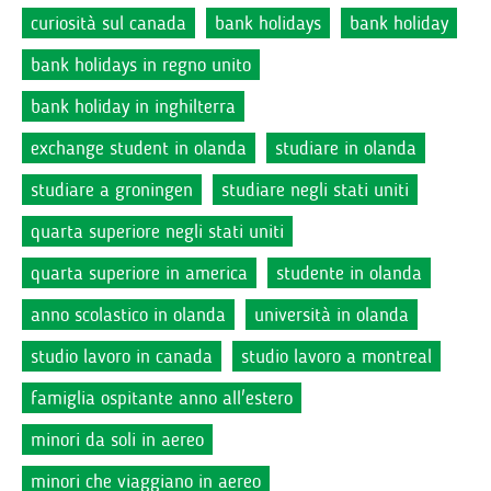
curiosità sul canada
bank holidays
bank holiday
bank holidays in regno unito
bank holiday in inghilterra
exchange student in olanda
studiare in olanda
studiare a groningen
studiare negli stati uniti
quarta superiore negli stati uniti
quarta superiore in america
studente in olanda
anno scolastico in olanda
università in olanda
studio lavoro in canada
studio lavoro a montreal
famiglia ospitante anno all'estero
minori da soli in aereo
minori che viaggiano in aereo