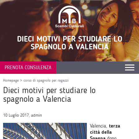
DIECI MOTIVI PER STUDIARE LO
SPAGNOLO A VALENCIA
PRENOTA CONSULENZA
Homepage
>
corso di spagnolo per ragazzi
Dieci motivi per studiare lo
spagnolo a Valencia
10 Luglio 2017, admin
Valencia,
terza
città della
Spagna
dopo