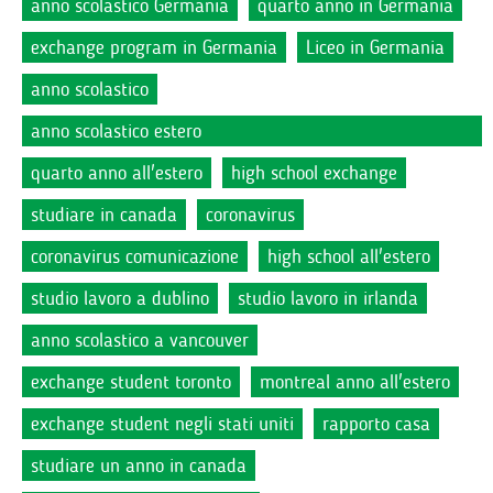
anno scolastico Germania
quarto anno in Germania
exchange program in Germania
Liceo in Germania
anno scolastico
anno scolastico estero
quarto anno all'estero
high school exchange
studiare in canada
coronavirus
coronavirus comunicazione
high school all'estero
studio lavoro a dublino
studio lavoro in irlanda
anno scolastico a vancouver
exchange student toronto
montreal anno all'estero
exchange student negli stati uniti
rapporto casa
studiare un anno in canada