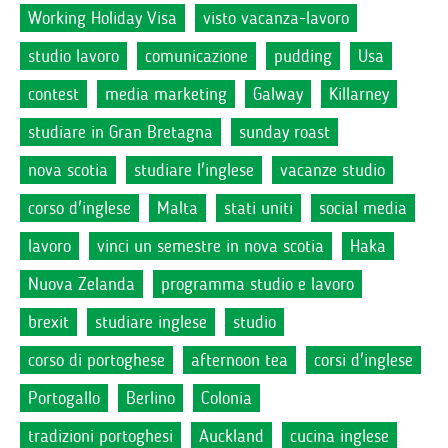
Working Holiday Visa
visto vacanza-lavoro
studio lavoro
comunicazione
pudding
Usa
contest
media marketing
Galway
Killarney
studiare in Gran Bretagna
sunday roast
nova scotia
studiare l'inglese
vacanze studio
corso d'inglese
Malta
stati uniti
social media
lavoro
vinci un semestre in nova scotia
Haka
Nuova Zelanda
programma studio e lavoro
brexit
studiare inglese
studio
corso di portoghese
afternoon tea
corsi d'inglese
Portogallo
Berlino
Colonia
tradizioni portoghesi
Auckland
cucina inglese