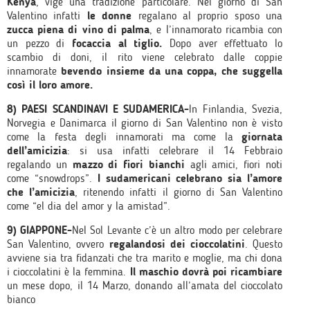
Kenya
, vige una tradizione particolare. Nel giorno di San
Valentino infatti
le donne
regalano al proprio sposo una
zucca piena di vino di palma
, e l’innamorato ricambia con
un pezzo di
focaccia al tiglio.
Dopo aver effettuato lo
scambio di doni, il rito viene celebrato dalle coppie
innamorate
bevendo insieme da una coppa, che suggella
così il loro amore.
8) PAESI SCANDINAVI E SUDAMERICA-
In Finlandia, Svezia,
Norvegia e Danimarca il giorno di San Valentino non è visto
come la festa degli innamorati ma come la
giornata
dell’amicizia
: si usa infatti celebrare il 14 Febbraio
regalando un
mazzo di fiori bianchi
agli amici, fiori noti
come “snowdrops”.
I sudamericani celebrano sia l’amore
che l’amicizia
, ritenendo infatti il giorno di San Valentino
come “el dia del amor y la amistad”.
9) GIAPPONE-
Nel Sol Levante c’è un altro modo per celebrare
San Valentino, ovvero
regalandosi dei cioccolatini
. Questo
avviene sia tra fidanzati che tra marito e moglie, ma chi dona
i cioccolatini è la femmina.
Il maschio dovrà poi ricambiare
un mese dopo, il 14 Marzo, donando all’amata del cioccolato
bianco