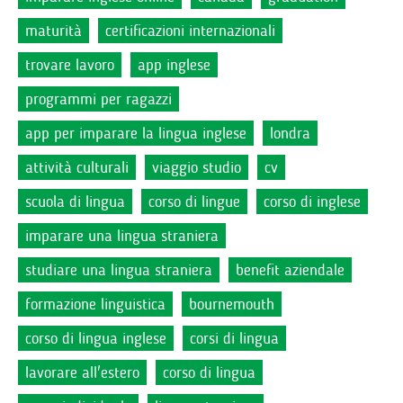
maturità
certificazioni internazionali
trovare lavoro
app inglese
programmi per ragazzi
app per imparare la lingua inglese
londra
attività culturali
viaggio studio
cv
scuola di lingua
corso di lingue
corso di inglese
imparare una lingua straniera
studiare una lingua straniera
benefit aziendale
formazione linguistica
bournemouth
corso di lingua inglese
corsi di lingua
lavorare all'estero
corso di lingua