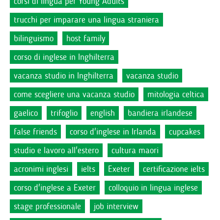
corsi di lingua per Young Adults
trucchi per imparare una lingua straniera
bilinguismo
host family
corso di inglese in Inghilterra
vacanza studio in Inghilterra
vacanza studio
come scegliere una vacanza studio
mitologia celtica
gaelico
trifoglio
english
bandiera irlandese
false friends
corso d'inglese in Irlanda
cupcakes
studio e lavoro all'estero
cultura maori
acronimi inglesi
ielts
Exeter
certificazione ielts
corso d'inglese a Exeter
colloquio in lingua inglese
stage professionale
job interview