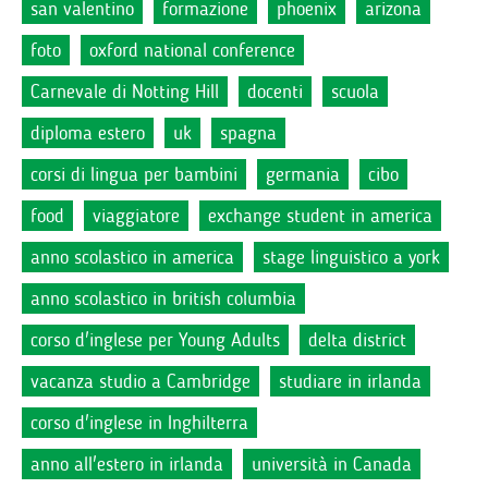
san valentino
formazione
phoenix
arizona
foto
oxford national conference
Carnevale di Notting Hill
docenti
scuola
diploma estero
uk
spagna
corsi di lingua per bambini
germania
cibo
food
viaggiatore
exchange student in america
anno scolastico in america
stage linguistico a york
anno scolastico in british columbia
corso d'inglese per Young Adults
delta district
vacanza studio a Cambridge
studiare in irlanda
corso d'inglese in Inghilterra
anno all'estero in irlanda
università in Canada