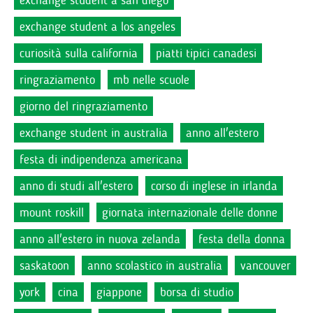
exchange student a san diego
exchange student a los angeles
curiosità sulla california
piatti tipici canadesi
ringraziamento
mb nelle scuole
giorno del ringraziamento
exchange student in australia
anno all'estero
festa di indipendenza americana
anno di studi all'estero
corso di inglese in irlanda
mount roskill
giornata internazionale delle donne
anno all'estero in nuova zelanda
festa della donna
saskatoon
anno scolastico in australia
vancouver
york
cina
giappone
borsa di studio