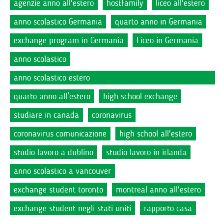
agenzie anno all'estero
hostfamily
liceo all'estero
anno scolastico Germania
quarto anno in Germania
exchange program in Germania
Liceo in Germania
anno scolastico
anno scolastico estero
quarto anno all'estero
high school exchange
studiare in canada
coronavirus
coronavirus comunicazione
high school all'estero
studio lavoro a dublino
studio lavoro in irlanda
anno scolastico a vancouver
exchange student toronto
montreal anno all'estero
exchange student negli stati uniti
rapporto casa