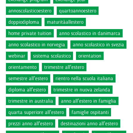
annoscolasticoestero
quartoannoestero
doppiodiploma
maturitàallestero
home private tuition
anno scolastico in danimarca
anno scolastico in norvegia
anno scolastico in svezia
webinar
sistema scolastico
orientation
orientamento
trimestre all'estero
semestre all'estero
rientro nella scuola italiana
diploma all'estero
trimestre in nuova zelanda
trimestre in australia
anno all'estero in famiglia
quarta superiore all'estero
famiglie ospitanti
prezzi anno all'estero
destinazioni anno all'estero