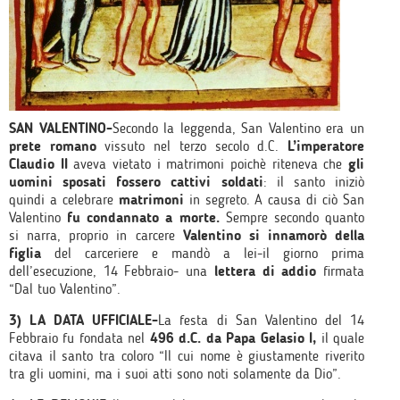
SAN VALENTINO-
Secondo la leggenda, San Valentino era un
prete romano
vissuto nel terzo secolo d.C.
L’imperatore
Claudio II
aveva vietato i matrimoni poichè riteneva che
gli
uomini sposati fossero cattivi soldati
: il santo iniziò
quindi a celebrare
matrimoni
in segreto. A causa di ciò San
Valentino
fu condannato a morte.
Sempre secondo quanto
si narra, proprio in carcere
Valentino si innamorò della
figlia
del carceriere e mandò a lei-il giorno prima
dell’esecuzione, 14 Febbraio- una
lettera di addio
firmata
“Dal tuo Valentino”.
3) LA DATA UFFICIALE-
La festa di San Valentino del 14
Febbraio fu fondata nel
496 d.C. da Papa Gelasio I,
il quale
citava il santo tra coloro “Il cui nome è giustamente riverito
tra gli uomini, ma i suoi atti sono noti solamente da Dio”.