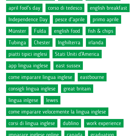
april fool's day
corso di tedesco
english breakfast
Independence Day
pesce d'aprile
primo aprile
Münster
Fulda
english food
fish & chips
Tubinga
Chester
Inghilterra
irlanda
piatti tipici inglesi
Stati Uniti d'America
app lingua inglese
east sussex
come imparare lingua inglese
eastbourne
consigli lingua inglese
great britain
lingua inlgese
lewes
come imparare velocemente la lingua inglese
corsi di lingua inglese
dublino
work experience
imparare inglese online
canada
graduation