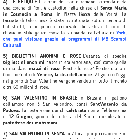
4) LE RELIQUIE-
Il cranio del santo romano, circondato da
una corona di fiori, è custodito nella chiesa di
Santa Maria
in Cosmedin a Roma
, in Piazza Bocca della Verità. La
facciata di tale chiesa è stata ristrutturata sotto il papato di
Callisto III, in un periodo medievale che vedeva il fiorire di
chiese in stile gotico come la stupenda cattedrale di
York,
che puoi visitare grazie ai programmi di MB Scambi
Culturali
5) BIGLIETTINI ANONIMI E ROSE-
L’usanza di spedire
bigliettini anonimi
nasce in età vittoriana, così come quella
di mandare
mazzi di rose
. Perchè le rose? Perchè erano il
fiore preferito di
Venere, la dea dell’amore.
Al giorno d’oggi
nel giorno di San Valentino vengono venduti in tutto il mondo
oltre 60 milioni di rose.
6) SAN VALENTINO IN BRASILE-
In Brasile il patrono
dell’amore non è San Valentino, bensì
Sant’Antonio da
Padova.
La festa viene quindi
celebrata
non a Febbraio ma
il
12 Giugno
, giorno della festa del Santo, considerato il
protettore dei matrimoni.
7) SAN VALENTINO IN KENYA
-In Africa, più precisamente in