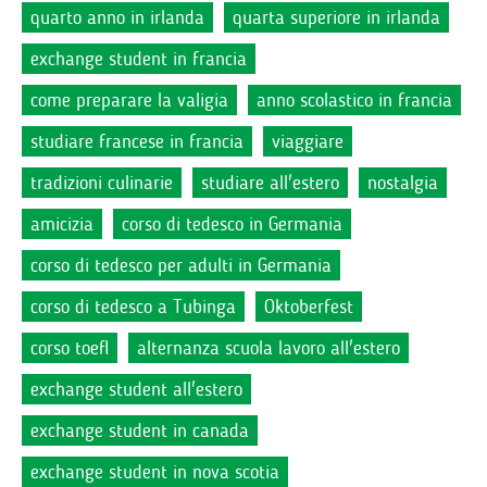
quarto anno in irlanda
quarta superiore in irlanda
exchange student in francia
come preparare la valigia
anno scolastico in francia
studiare francese in francia
viaggiare
tradizioni culinarie
studiare all'estero
nostalgia
amicizia
corso di tedesco in Germania
corso di tedesco per adulti in Germania
corso di tedesco a Tubinga
Oktoberfest
corso toefl
alternanza scuola lavoro all'estero
exchange student all'estero
exchange student in canada
exchange student in nova scotia