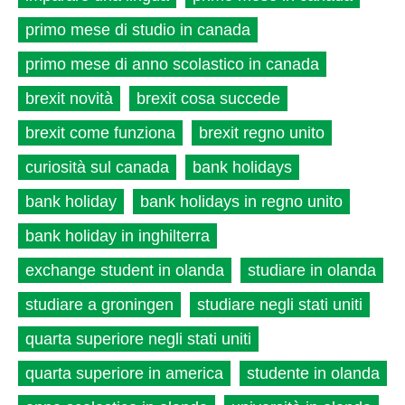
primo mese di studio in canada
primo mese di anno scolastico in canada
brexit novità
brexit cosa succede
brexit come funziona
brexit regno unito
curiosità sul canada
bank holidays
bank holiday
bank holidays in regno unito
bank holiday in inghilterra
exchange student in olanda
studiare in olanda
studiare a groningen
studiare negli stati uniti
quarta superiore negli stati uniti
quarta superiore in america
studente in olanda