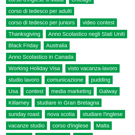
corso di tedesco per adulti
corso di tedesco per juniors
video contest
Thanksgiving
Anno Scolastico negli Stati Uniti
Black Friday
Australia
Anno Scolastico in Canada
Working Holiday Visa
visto vacanza-lavoro
studio lavoro
comunicazione
pudding
Usa
contest
media marketing
Galway
Killarney
studiare in Gran Bretagna
sunday roast
nova scotia
studiare l'inglese
vacanze studio
corso d'inglese
Malta