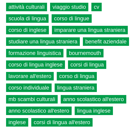
attività culturali
viaggio studio
cv
scuola di lingua
corso di lingue
corso di inglese
imparare una lingua straniera
studiare una lingua straniera
benefit aziendale
formazione linguistica
bournemouth
corso di lingua inglese
corsi di lingua
lavorare all'estero
corso di lingua
corso individuale
lingua straniera
mb scambi culturali
anno scolastico all'estero
anno scolastico all'estero
lingua inglese
inglese
corsi di lingua all'estero