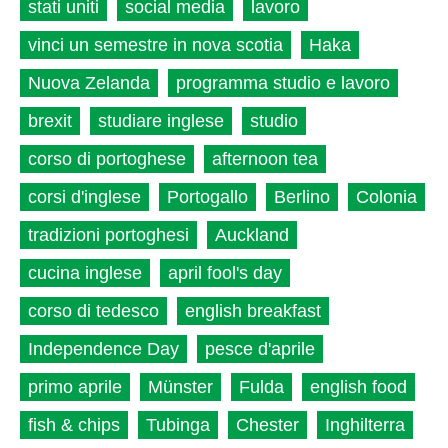
stati uniti
social media
lavoro
vinci un semestre in nova scotia
Haka
Nuova Zelanda
programma studio e lavoro
brexit
studiare inglese
studio
corso di portoghese
afternoon tea
corsi d'inglese
Portogallo
Berlino
Colonia
tradizioni portoghesi
Auckland
cucina inglese
april fool's day
corso di tedesco
english breakfast
Independence Day
pesce d'aprile
primo aprile
Münster
Fulda
english food
fish & chips
Tubinga
Chester
Inghilterra