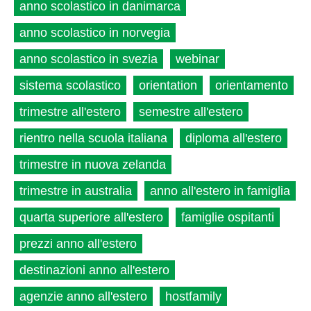
anno scolastico in danimarca
anno scolastico in norvegia
anno scolastico in svezia
webinar
sistema scolastico
orientation
orientamento
trimestre all'estero
semestre all'estero
rientro nella scuola italiana
diploma all'estero
trimestre in nuova zelanda
trimestre in australia
anno all'estero in famiglia
quarta superiore all'estero
famiglie ospitanti
prezzi anno all'estero
destinazioni anno all'estero
agenzie anno all'estero
hostfamily