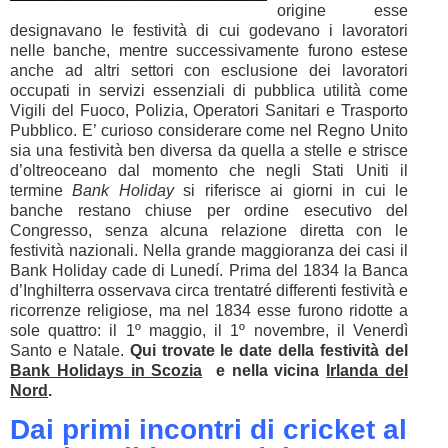
origine esse
designavano le festività di cui godevano i lavoratori
nelle banche, mentre successivamente furono estese
anche ad altri settori con esclusione dei lavoratori
occupati in servizi essenziali di pubblica utilità come
Vigili del Fuoco, Polizia, Operatori Sanitari e Trasporto
Pubblico. E’ curioso considerare come nel Regno Unito
sia una festività ben diversa da quella a stelle e strisce
d’oltreoceano dal momento che negli Stati Uniti il
termine
Bank Holiday
si riferisce ai giorni in cui le
banche restano chiuse per ordine esecutivo del
Congresso, senza alcuna relazione diretta con le
festività nazionali. Nella grande maggioranza dei casi il
Bank Holiday cade di Lunedí. Prima del 1834 la Banca
d’Inghilterra osservava circa trentatré differenti festività e
ricorrenze religiose, ma nel 1834 esse furono ridotte a
sole quattro: il 1º maggio, il 1º novembre, il Venerdì
Santo e Natale.
Qui trovate le date della festività del
Bank Holidays in Scozia
e nella vicina
Irlanda del
Nord
.
Dai primi incontri di cricket al