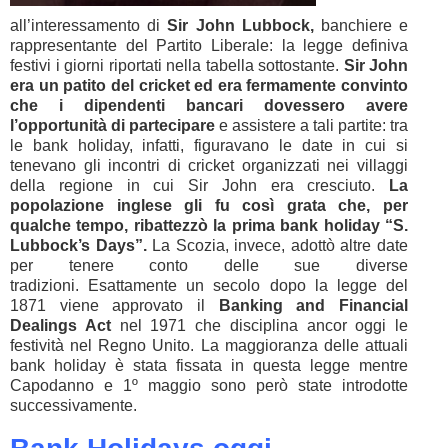
all’interessamento di
Sir John Lubbock,
banchiere e
rappresentante del Partito Liberale: la legge definiva
festivi i giorni riportati nella tabella sottostante.
Sir John
era un patito del cricket ed era fermamente convinto
che i dipendenti bancari dovessero avere
l’opportunità di partecipare
e assistere a tali partite: tra
le bank holiday, infatti, figuravano le date in cui si
tenevano gli incontri di cricket organizzati nei villaggi
della regione in cui Sir John era cresciuto.
La
popolazione inglese gli fu così grata che, per
qualche tempo, ribattezzò la prima bank holiday “S.
Lubbock’s Days”.
La Scozia, invece, adottò altre date
per tenere conto delle sue diverse
tradizioni. Esattamente un secolo dopo la legge del
1871 viene approvato il
Banking and Financial
Dealings Act
nel 1971 che disciplina ancor oggi le
festività nel Regno Unito. La maggioranza delle attuali
bank holiday è stata fissata in questa legge mentre
Capodanno e 1º maggio sono però state introdotte
successivamente.