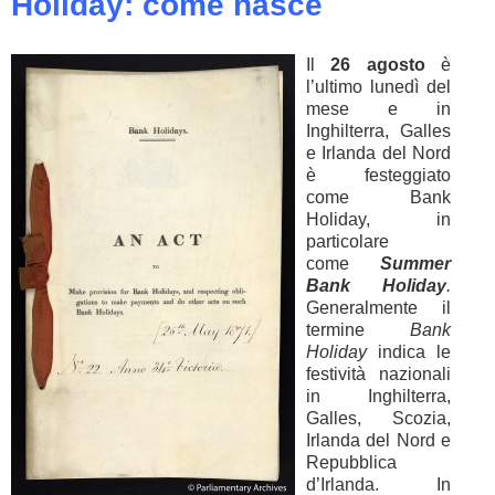
Holiday: come nasce
Il
26 agosto
è
l’ultimo lunedì del
mese e in
Inghilterra, Galles
e Irlanda del Nord
è festeggiato
come Bank
Holiday, in
particolare
come
Summer
Bank Holiday
.
Generalmente il
termine
Bank
Holiday
indica le
festività nazionali
in Inghilterra,
Galles, Scozia,
Irlanda del Nord e
Repubblica
d’Irlanda. In