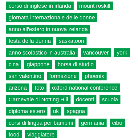
corso di inglese in irlanda
mount roskill
giornata internazionale delle donne
anno all'estero in nuova zelanda
festa della donna
saskatoon
anno scolastico in australia
vancouver
york
cina
giappone
borsa di studio
san valentino
formazione
phoenix
arizona
foto
oxford national conference
Carnevale di Notting Hill
docenti
scuola
diploma estero
uk
spagna
corsi di lingua per bambini
germania
cibo
food
viaggiatore