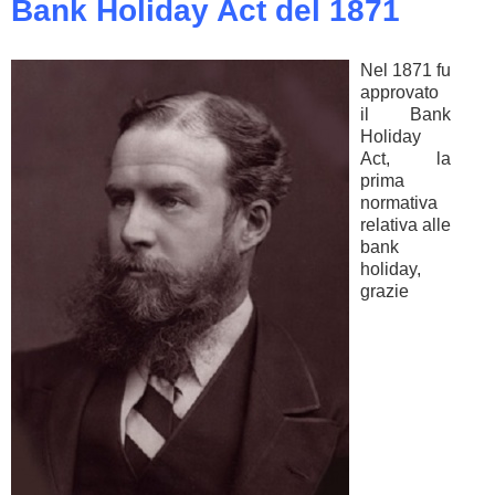
Bank Holiday Act del 1871
Nel 1871 fu
approvato
il Bank
Holiday
Act, la
prima
normativa
relativa alle
bank
holiday,
grazie