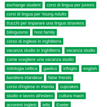
exchange student
corsi di lingua per juniors
corsi di lingua per Young Adults
trucchi per imparare una lingua straniera
bilinguismo
host family
corso di inglese in Inghilterra
vacanza studio in Inghilterra
vacanza studio
come scegliere una vacanza studio
mitologia celtica
gaelico
trifoglio
english
bandiera irlandese
false friends
corso d'inglese in Irlanda
cupcakes
studio e lavoro all'estero
cultura maori
acronimi inglesi
ielts
Exeter