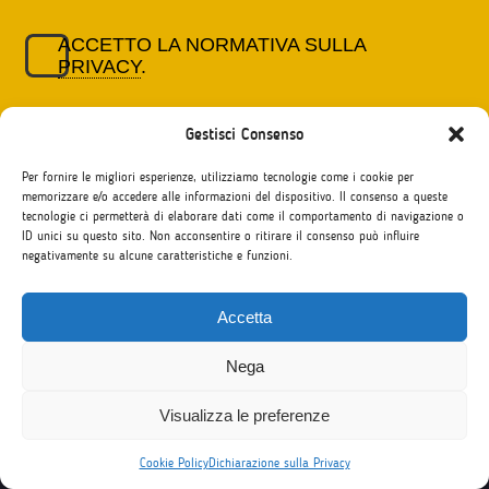
ACCETTO LA NORMATIVA SULLA
PRIVACY
.
Gestisci Consenso
Per fornire le migliori esperienze, utilizziamo tecnologie come i cookie per
memorizzare e/o accedere alle informazioni del dispositivo. Il consenso a queste
tecnologie ci permetterà di elaborare dati come il comportamento di navigazione o
ID unici su questo sito. Non acconsentire o ritirare il consenso può influire
negativamente su alcune caratteristiche e funzioni.
Accetta
I nostri contatti
Nega
MB Scambi Culturali
1
Padova - Roma - Milano - ITALIA
Visualizza le preferenze
Tel. +39 049 8755297 - P.IVA 03393770288
Cookie Policy
Dichiarazione sulla Privacy
Copyright MB Scambi Culturali ©2026
Leggi la normativa sulla privacy