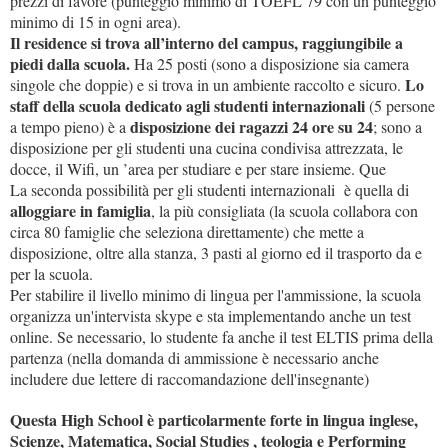
prezzi di favore (punteggio minimo di TOEFL 79 con un punteggio
minimo di 15 in ogni area).
Il residence si trova all’interno del campus, raggiungibile a
piedi dalla scuola.
Ha 25 posti (sono a disposizione sia camera
Lo
singole che doppie) e si trova in un ambiente raccolto e sicuro.
staff della scuola dedicato agli studenti internazionali
(5 persone
disposizione dei ragazzi 24 ore su 24
a tempo pieno) è a
; sono a
disposizione per gli studenti una cucina condivisa attrezzata, le
docce, il Wifi, un ’area per studiare e per stare insieme. Que
La seconda possibilità per gli studenti internazionali è quella di
alloggiare in famiglia
, la più consigliata (la scuola collabora con
circa 80 famiglie che seleziona direttamente) che mette a
disposizione, oltre alla stanza, 3 pasti al giorno ed il trasporto da e
per la scuola.
Per stabilire il livello minimo di lingua per l'ammissione, la scuola
organizza un'intervista skype e sta implementando anche un test
online. Se necessario, lo studente fa anche il test ELTIS prima della
partenza (nella domanda di ammissione è necessario anche
includere due lettere di raccomandazione dell'insegnante)
Questa High School è particolarmente forte in lingua inglese,
Scienze, Matematica, Social Studies , teologia e Performing