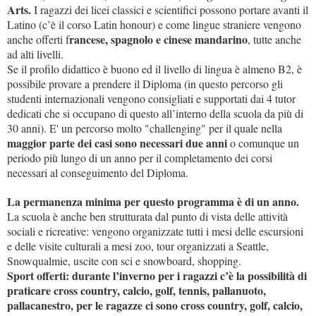
Arts.
I ragazzi dei licei classici e scientifici possono portare avanti il
Latino (c’è il corso Latin honour) e come lingue straniere vengono
rancese, spagnolo e cinese mandarino
anche offerti f
, tutte anche
ad alti livelli.
Se il profilo didattico è buono ed il livello di lingua è almeno B2, è
possibile provare a prendere il Diploma (in questo percorso gli
studenti internazionali vengono consigliati e supportati dai 4 tutor
dedicati che si occupano di questo all’interno della scuola da più di
30 anni). E' un percorso molto "challenging" per il quale nella
maggior parte dei casi sono necessari due anni
o comunque un
periodo più lungo di un anno per il completamento dei corsi
necessari al conseguimento del Diploma.
La permanenza minima per questo programma è di un anno.
La scuola è anche ben strutturata dal punto di vista delle attività
sociali e ricreative: vengono organizzate tutti i mesi delle escursioni
e delle visite culturali a mesi zoo, tour organizzati a Seattle,
Snowqualmie, uscite con sci e snowboard, shopping.
Sport offerti: durante l’inverno per i ragazzi c’è la possibilità di
praticare cross country, calcio, golf, tennis, pallanuoto,
pallacanestro, per le ragazze ci sono cross country, golf, calcio,