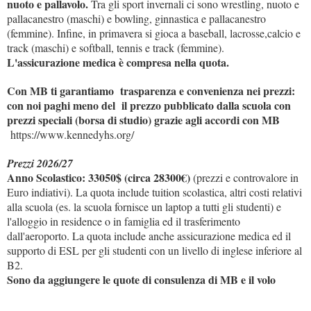
nuoto e pallavolo.
Tra gli sport invernali ci sono wrestling, nuoto e
pallacanestro (maschi) e bowling, ginnastica e pallacanestro
(femmine). Infine, in primavera si gioca a baseball, lacrosse,calcio e
track (maschi) e softball, tennis e track (femmine).
L'assicurazione medica è compresa nella quota.
Con MB ti garantiamo trasparenza e convenienza nei prezzi:
con noi paghi meno del il prezzo pubblicato dalla scuola con
prezzi speciali (borsa di studio) grazie agli accordi con MB
https://www.kennedyhs.org/
Prezzi 2026/27
Anno Scolastico: 33050$ (circa 28300€)
(prezzi e controvalore in
Euro indiativi). La quota include tuition scolastica, altri costi relativi
alla scuola (es. la scuola fornisce un laptop a tutti gli studenti) e
l'alloggio in residence o in famiglia ed il trasferimento
dall'aeroporto. La quota include anche assicurazione medica ed il
supporto di ESL per gli studenti con un livello di inglese inferiore al
B2.
Sono da aggiungere le quote di consulenza di MB e il volo