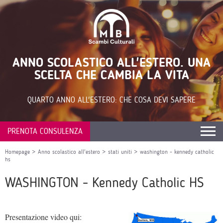
ANNO SCOLASTICO ALL'ESTERO. UNA
SCELTA CHE CAMBIA LA VITA
QUARTO ANNO ALL'ESTERO: CHE COSA DEVI SAPERE
PRENOTA CONSULENZA
Homepage
>
Anno scolastico all'estero
>
stati uniti
>
washington - kennedy catholic
hs
WASHINGTON - Kennedy Catholic HS
Presentazione video qui: