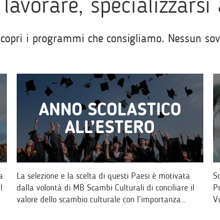
lavorare, specializzarsi 
Scopri i programmi che consigliamo. Nessun sovra
ANNO SCOLASTICO
ALL’ESTERO
a
La selezione e la scelta di questi Paesi è motivata
S
l
dalla volontà di MB Scambi Culturali di conciliare il
P
valore dello scambio culturale con l’importanza…
V
p