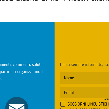
i
imenti, commenti, saluti,
Tieniti sempre informato, isc
partire, ti organizziamo il
sa!
Se
SOGGIORNI LINGUISTICI 