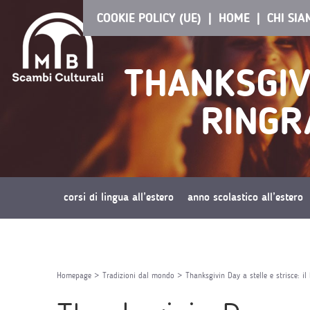
COOKIE POLICY (UE)
HOME
CHI SI
THANKSGIVI
RINGR
corsi di lingua all’estero
anno scolastico all’estero
richiedi preventivo
Homepage
>
Tradizioni dal mondo
>
Thanksgivin Day a stelle e strisce: i