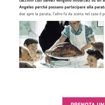
tacchini così salvati vengono imbarcati su un ae
Angeles perché possano partecipare alla parat
due apre la parata, l’altro fa da scorta nel caso il 