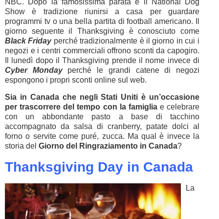
NBC. Dopo la famosissima parata e il National Dog
Show è tradizione riunirsi a casa per guardare
programmi tv o una bella partita di football americano. Il
giorno seguente il Thanksgiving è conosciuto come
Black Friday
perché tradizionalmente è il giorno in cui i
negozi e i centri commerciali offrono sconti da capogiro.
Il lunedì dopo il Thanksgiving prende il nome invece di
Cyber Monday
perché le grandi catene di negozi
espongono i propri sconti online sul web.
Sia in Canada che negli Stati Uniti è un’occasione
per trascorrere del tempo con la famiglia
e celebrare
con un abbondante pasto a base di tacchino
accompagnato da salsa di cranberry, patate dolci al
forno o servite come puré, zucca. Ma qual è invece la
storia del
Giorno del Ringraziamento in Canada
?
Thanksgiving Day in Canada
La