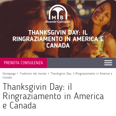
THANKSGIVIN DAY: IL
RINGRAZIAMENTO IN AMERICA E
CANADA
PRENOTA CONSULENZA
Homepage
>
Tradizioni dal mondo
>
Thanksgivin Day: il Ringraziamento in America e
Canada
Thanksgivin Day: il
Ringraziamento in America
e Canada