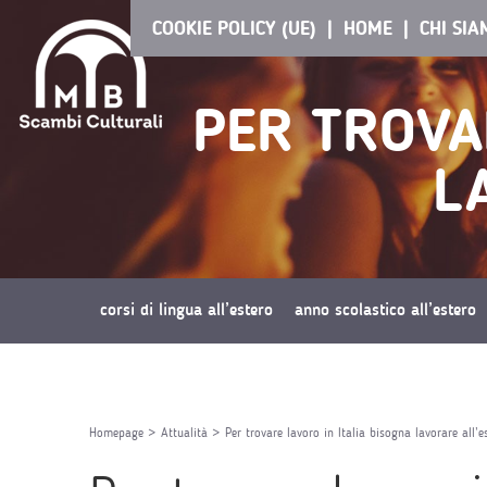
COOKIE POLICY (UE)
HOME
CHI SI
PER TROVA
L
corsi di lingua all’estero
anno scolastico all’estero
richiedi preventivo
Homepage
>
Attualità
>
Per trovare lavoro in Italia bisogna lavorare all’e