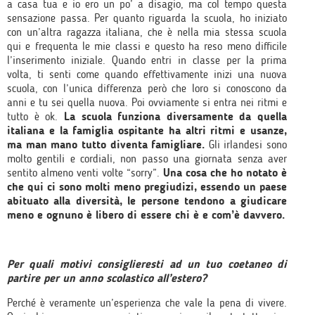
a casa tua e io ero un po’ a disagio, ma col tempo questa
sensazione passa. Per quanto riguarda la scuola, ho iniziato
con un’altra ragazza italiana, che è nella mia stessa scuola
qui e frequenta le mie classi e questo ha reso meno difficile
l’inserimento iniziale. Quando entri in classe per la prima
volta, ti senti come quando effettivamente inizi una nuova
scuola, con l’unica differenza però che loro si conoscono da
anni e tu sei quella nuova. Poi ovviamente si entra nei ritmi e
tutto è ok.
La scuola funziona diversamente da quella
italiana e la famiglia ospitante ha altri ritmi e usanze,
ma man mano tutto diventa famigliare.
Gli irlandesi sono
molto gentili e cordiali, non passo una giornata senza aver
sentito almeno venti volte “sorry”.
Una cosa che ho notato è
che qui ci sono molti meno pregiudizi, essendo un paese
abituato alla diversità, le persone tendono a giudicare
meno e ognuno è libero di essere chi è e com’è davvero.
Per quali motivi consiglieresti ad un tuo coetaneo di
partire per un anno scolastico all’estero?
Perché è veramente un’esperienza che vale la pena di vivere.