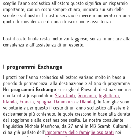
sceglie l’anno scolastico all’estero questo significa un risparmio
importante, con un costo sempre chiaro, indicato sui siti delle
scuole e sul nostro. Il nostro servizio è invece remunerato da una
quota di consulenza e da una di iscrizione e assistenza.
Così il costo finale resta molto vantaggioso, senza rinunciare alla
consulenza e all’assistenza di un esperto.
I programmi Exchange
I prezzi per l’anno scolastico all’estero variano molto in base al
periodo di permanenza, alla destinazione e al tipo di programma.
Nei
programmi Exchange
si sceglie il Paese di destinazione ma
non la città (disponibili in
Stati Uniti
,
Germania
,
Inghilterra
,
Irlanda
,
Francia
,
Spagna
,
Danimarca
e
Olanda
), le famiglie sono
volontarie e per questo il costo di un anno scolastico all’estero è
decisamente più contenuto: le quote crescono in base alla durata
del soggiorno e alla destinazione scelta. La nostra consulente
linguistica Michela Manfrone, da 27 anni in MB Scambi Culturali,
ci ha già parlato dell’
importanza delle famiglie ospitanti
nei