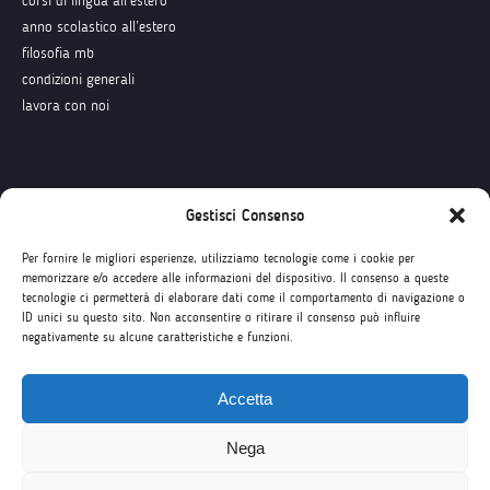
corsi di lingua all’estero
anno scolastico all’estero
filosofia mb
condizioni generali
lavora con noi
Seguici su
Gestisci Consenso
Per fornire le migliori esperienze, utilizziamo tecnologie come i cookie per
memorizzare e/o accedere alle informazioni del dispositivo. Il consenso a queste
tecnologie ci permetterà di elaborare dati come il comportamento di navigazione o
ID unici su questo sito. Non acconsentire o ritirare il consenso può influire
negativamente su alcune caratteristiche e funzioni.
Accetta
Nega