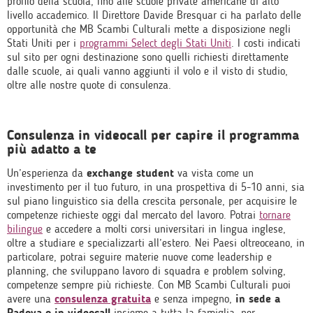
profilo della scuola, fino alle scuole private americane di alto
livello accademico. Il Direttore Davide Bresquar ci ha parlato delle
opportunità che MB Scambi Culturali mette a disposizione negli
Stati Uniti per i
programmi Select degli Stati Uniti
. I costi indicati
sul sito per ogni destinazione sono quelli richiesti direttamente
dalle scuole, ai quali vanno aggiunti il volo e il visto di studio,
oltre alle nostre quote di consulenza.
Consulenza in videocall per capire il programma
più adatto a te
Un’esperienza da
exchange student
va vista come un
investimento per il tuo futuro, in una prospettiva di 5-10 anni, sia
sul piano linguistico sia della crescita personale, per acquisire le
competenze richieste oggi dal mercato del lavoro. Potrai
tornare
bilingue
e accedere a molti corsi universitari in lingua inglese,
oltre a studiare e specializzarti all’estero. Nei Paesi oltreoceano, in
particolare, potrai seguire materie nuove come leadership e
planning, che sviluppano lavoro di squadra e problem solving,
competenze sempre più richieste. Con MB Scambi Culturali puoi
avere una
consulenza gratuita
e senza impegno,
in sede a
Padova o in videocall
insieme a tutta la famiglia, per