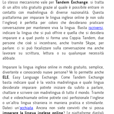
Lo stesso meccanismo vale per
Tandem Exchange
: si tratta
di un altro sito gratuito grazie al quale è possibile entrare in
contatto con madrelingua di diverse nazionalità. Questa
piattaforma per imparare le lingua inglese online (e non solo
l’inglese) è perfetta per coloro che desiderano praticare
conversazione per mantenere viva la lingua. Basta
iscriversi
,
indicare la lingua che si può offrire e quella che si desidera
imparare e a quel punto si forma una Coppia Tandem, due
persone che cioè si incontrano, anche tramite Skype, per
parlare: ci si può focalizzare sulla conversazione ma anche
lavorare su scrittura, lettura o su qualunque necessità
abbiate.
Imparare la lingua inglese online in modo gratuito, semplice,
divertente e conoscendo nuove persone? Ve lo permette anche
ELE
, Easy Language Exchange. Come Tandem Exchange
basta indicare qual è la vostra madrelingua e quale lingua
desiderate imparare: potrete iniziare da subito a parlare,
chattare e scrivere con madrelingua di tutto il mondo. Tramite
chat e videochiamate online potrete così perfezionale l’inglese
o un’altra lingua straniera in maniera pratica e stimolante.
Dateci un’
occhiata
. Ancora non siete convinti che si possa
imparare la lingua inglese online
? Le piattaforme digitali