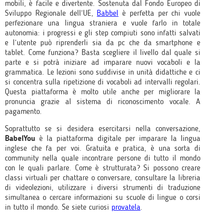
mobili, è facile e divertente. Sostenuta dal Fondo Europeo di
Sviluppo Regionale dell’UE,
Babbel
è perfetta per chi vuole
perfezionare una lingua straniera e vuole farlo in totale
autonomia: i progressi e gli step compiuti sono infatti salvati
e l’utente può riprenderli sia da pc che da smartphone e
tablet. Come funziona? Basta scegliere il livello dal quale si
parte e si potrà iniziare ad imparare nuovi vocaboli e la
grammatica. Le lezioni sono suddivise in unità didattiche e ci
si concentra sulla ripetizione di vocaboli ad intervalli regolari.
Questa piattaforma è molto utile anche per migliorare la
pronuncia grazie al sistema di riconoscimento vocale. A
pagamento.
Soprattutto se si desidera esercitarsi nella conversazione,
BabelYou
è la piattaforma digitale per imparare la lingua
inglese che fa per voi. Gratuita e pratica, è una sorta di
community nella quale incontrare persone di tutto il mondo
con le quali parlare. Come è strutturata? Si possono creare
classi virtuali per chattare o conversare, consultare la libreria
di videolezioni, utilizzare i diversi strumenti di traduzione
simultanea o cercare informazioni su scuole di lingue o corsi
in tutto il mondo. Se siete curiosi
provatela
.