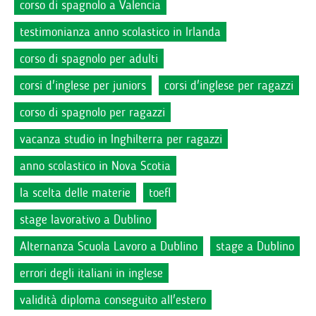
corso di spagnolo a Valencia
testimonianza anno scolastico in Irlanda
corso di spagnolo per adulti
corsi d'inglese per juniors
corsi d'inglese per ragazzi
corso di spagnolo per ragazzi
vacanza studio in Inghilterra per ragazzi
anno scolastico in Nova Scotia
la scelta delle materie
toefl
stage lavorativo a Dublino
Alternanza Scuola Lavoro a Dublino
stage a Dublino
errori degli italiani in inglese
validità diploma conseguito all'estero