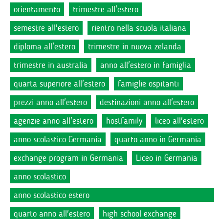
orientamento
trimestre all'estero
semestre all'estero
rientro nella scuola italiana
diploma all'estero
trimestre in nuova zelanda
trimestre in australia
anno all'estero in famiglia
quarta superiore all'estero
famiglie ospitanti
prezzi anno all'estero
destinazioni anno all'estero
agenzie anno all'estero
hostfamily
liceo all'estero
anno scolastico Germania
quarto anno in Germania
exchange program in Germania
Liceo in Germania
anno scolastico
anno scolastico estero
quarto anno all'estero
high school exchange