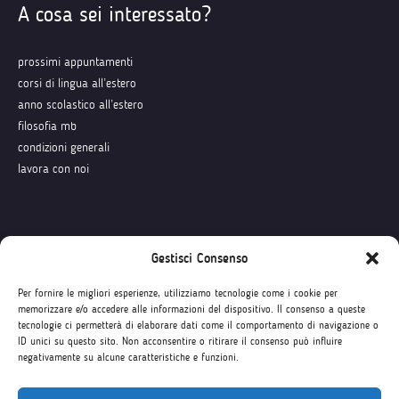
A cosa sei interessato?
prossimi appuntamenti
corsi di lingua all’estero
anno scolastico all’estero
filosofia mb
condizioni generali
lavora con noi
Seguici su
Gestisci Consenso
Per fornire le migliori esperienze, utilizziamo tecnologie come i cookie per
memorizzare e/o accedere alle informazioni del dispositivo. Il consenso a queste
tecnologie ci permetterà di elaborare dati come il comportamento di navigazione o
ID unici su questo sito. Non acconsentire o ritirare il consenso può influire
negativamente su alcune caratteristiche e funzioni.