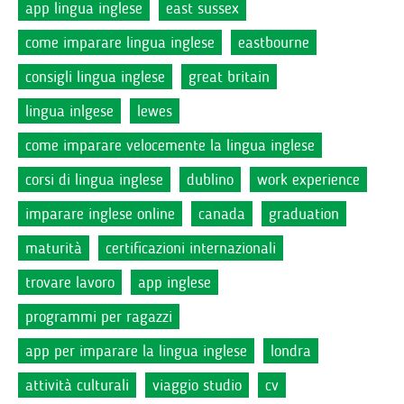
app lingua inglese
east sussex
come imparare lingua inglese
eastbourne
consigli lingua inglese
great britain
lingua inlgese
lewes
come imparare velocemente la lingua inglese
corsi di lingua inglese
dublino
work experience
imparare inglese online
canada
graduation
maturità
certificazioni internazionali
trovare lavoro
app inglese
programmi per ragazzi
app per imparare la lingua inglese
londra
attività culturali
viaggio studio
cv