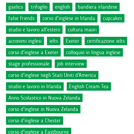
gaelico
trifoglio
english
bandiera irlandese
false friends
corso d'inglese in Irlanda
cupcakes
studio e lavoro all'estero
cultura maori
acronimi inglesi
ielts
Exeter
certificazione ielts
corso d'inglese a Exeter
colloquio in lingua inglese
stage professionale
job interview
corso d'inglese negli Stati Uniti d'America
studio e lavoro in Irlanda
English Cream Tea
Anno Scolastico in Nuova Zelanda
corso d'inglese in Nuova Zelanda
corso d'inglese a Chester
corso d'inglese a Eastbourne