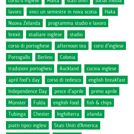
corso d'inglese
Malta
stati uniti
social media
lavoro
vinci un semestre in nova scotia
Haka
Nuova Zelanda
programma studio e lavoro
brexit
studiare inglese
studio
corso di portoghese
afternoon tea
corsi d'inglese
Portogallo
Berlino
Colonia
tradizioni portoghesi
Auckland
cucina inglese
april fool's day
corso di tedesco
english breakfast
Independence Day
pesce d'aprile
primo aprile
Münster
Fulda
english food
fish & chips
Tubinga
Chester
Inghilterra
irlanda
piatti tipici inglesi
Stati Uniti d'America