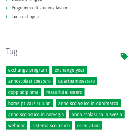
Programma di studio e lavoro
Corsi di lingua
Tag
exchange program
exchange year
annoscolasticoestero
quartoannoestero
doppiodiploma
maturitàallestero
home private tuition
anno scolastico in danimarca
anno scolastico in norvegia
anno scolastico in svezia
webinar
sistema scolastico
orientation