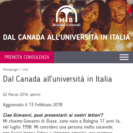
DAL CANADA ALL’UNIVERSITÀ IN ITALIA
PRENOTA CONSULENZA
Homepage
>
Link
Dal Canada all’università in Italia
02 Marzo 2016, admin
Aggiornato il 13 Febbraio 2018
Ciao Giovanni, puoi presentarti ai nostri lettori?
Mi chiamo Giovanni di Biase, sono nato a Bologna 17 anni fa,
nel luglio 1998. Mi considero una persona molto socievole,
non faccio troppa fatica a stringere amicizia, per esempio