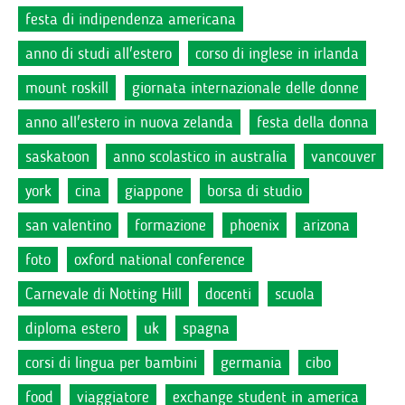
festa di indipendenza americana
anno di studi all'estero
corso di inglese in irlanda
mount roskill
giornata internazionale delle donne
anno all'estero in nuova zelanda
festa della donna
saskatoon
anno scolastico in australia
vancouver
york
cina
giappone
borsa di studio
san valentino
formazione
phoenix
arizona
foto
oxford national conference
Carnevale di Notting Hill
docenti
scuola
diploma estero
uk
spagna
corsi di lingua per bambini
germania
cibo
food
viaggiatore
exchange student in america