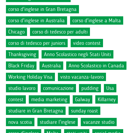
corso d'inglese in Gran Bretagna
corso d'inglese in Australia
corso d'inglese a Malta
Chicago
corso di tedesco per adulti
corso di tedesco per juniors
video contest
Thanksgiving
Anno Scolastico negli Stati Uniti
Black Friday
Australia
Anno Scolastico in Canada
Working Holiday Visa
visto vacanza-lavoro
studio lavoro
comunicazione
pudding
Usa
contest
media marketing
Galway
Killarney
studiare in Gran Bretagna
sunday roast
nova scotia
studiare l'inglese
vacanze studio