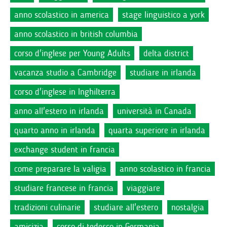
anno scolastico in america
stage linguistico a york
anno scolastico in british columbia
corso d'inglese per Young Adults
delta district
vacanza studio a Cambridge
studiare in irlanda
corso d'inglese in Inghilterra
anno all'estero in irlanda
università in Canada
quarto anno in irlanda
quarta superiore in irlanda
exchange student in francia
come preparare la valigia
anno scolastico in francia
studiare francese in francia
viaggiare
tradizioni culinarie
studiare all'estero
nostalgia
amicizia
corso di tedesco in Germania