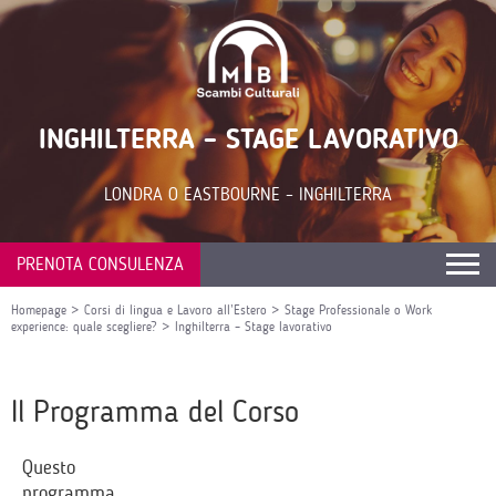
INGHILTERRA – STAGE LAVORATIVO
LONDRA O EASTBOURNE – INGHILTERRA
PRENOTA CONSULENZA
Homepage
>
Corsi di lingua e Lavoro all’Estero
>
Stage Professionale o Work
experience: quale scegliere?
>
Inghilterra – Stage lavorativo
Il Programma del Corso
Questo
programma