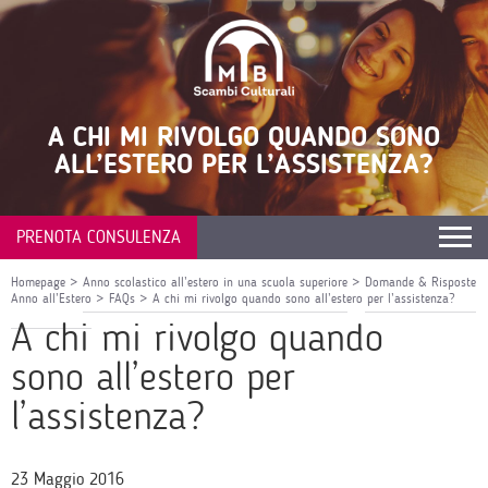
A CHI MI RIVOLGO QUANDO SONO
ALL’ESTERO PER L’ASSISTENZA?
PRENOTA CONSULENZA
Homepage
>
Anno scolastico all’estero in una scuola superiore
>
Domande & Risposte
Anno all’Estero
>
FAQs
>
A chi mi rivolgo quando sono all’estero per l’assistenza?
A chi mi rivolgo quando
sono all’estero per
l’assistenza?
23 Maggio 2016