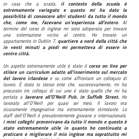
in casa che a scuola,
il contesto della scuola è
estremamente variegato e questo mi ha dato la
possibilità di conoscere altri studenti da tutto il mondo
che, come me, facevano un’esperienza all’estero.
Al
termine del corso di inglese mi sono adoperata per trovare
una sistemazione vicino al centro. Ho trovato un
appartamento in Dublin 7,
quartiere a nord della città che
in venti minuti a piedi mi permetteva di essere in
centro città.
Un aspetto estremamente utile è stato il
corso on line per
stilare un curriculum adatto all’inserimento sul mercato
del lavoro irlandese
e su come affrontare un colloquio di
lavoro. È stato lo stesso ente che, successivamente, mi ha
procurato tre colloqui di cui uno è stato quello che mi ha
portata a
lavorare all’O’Neill Pub, in Suffolk Street.
Ho
lavorato all’O’Neill per quasi sei mesi. Il lavoro era
sicuramente impegnativo ma estremamente stimolante. Lo
staff dell’O’Neill è prevalentemente giovane e internazionale,
i miei colleghi provenivano da tutto il mondo e questo è
stato estremamente utile in quanto ho continuato a
praticare e migliorare il mio inglese ma soprattutto mi