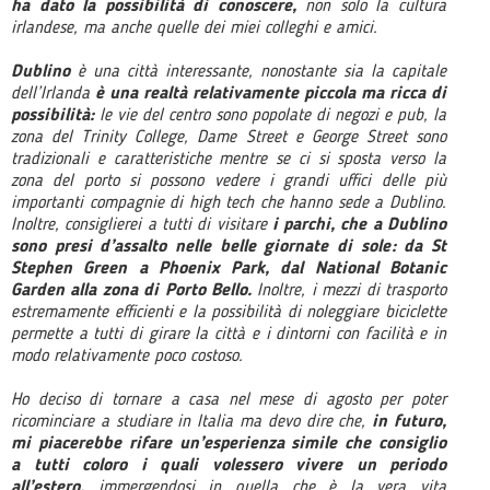
ha dato la possibilità di conoscere,
non solo la cultura
irlandese, ma anche quelle dei miei colleghi e amici.
Dublino
è una città interessante, nonostante sia la capitale
dell’Irlanda
è una realtà relativamente piccola ma ricca di
possibilità:
le vie del centro sono popolate di negozi e pub, la
zona del Trinity College, Dame Street e George Street sono
tradizionali e caratteristiche mentre se ci si sposta verso la
zona del porto si possono vedere i grandi uffici delle più
importanti compagnie di high tech che hanno sede a Dublino.
Inoltre, consiglierei a tutti di visitare
i parchi, che a Dublino
sono presi d’assalto nelle belle giornate di sole: da St
Stephen Green a Phoenix Park, dal National Botanic
Garden alla zona di Porto Bello.
Inoltre, i mezzi di trasporto
estremamente efficienti e la possibilità di noleggiare biciclette
permette a tutti di girare la città e i dintorni con facilità e in
modo relativamente poco costoso.
Ho deciso di tornare a casa nel mese di agosto per poter
ricominciare a studiare in Italia ma devo dire che,
in futuro,
mi piacerebbe rifare un’esperienza simile che consiglio
a tutti coloro i quali volessero vivere un periodo
all’estero,
immergendosi in quella che è la vera vita