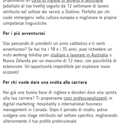
proponiamo un
corso di inglese di almeno 4 settimane
(adattato al tuo livello) seguito da 12 settimane di lavoro
retribuito nel settore dei servizi a Dublino. Perfetto per chi
vuole immergersi nella cultura europea e migliorare le proprie
competenze linguistiche.
Per i più avventurosi
Stai pensando di prenderti un anno sabbatico e ti senti
avventuroso? Se hai tra i 18 e i 35 anni, puoi richiedere un
visto working holiday per
studiare e lavorare in Australia
o
Nuova Zelanda per un massimo di 12 mesi, con possibilità di
estensione. Un’opportunità imperdibile per esplorare nuovi
orizzonti!
Per chi vuole dare una svolta alla carriera
Hai già una buona base di inglese e desideri dare una spinta
alla tua carriera? Ti proponiamo
corsi professionalizzanti
in
digital marketing, hospitality o international business
management in Canada. Dopo il periodo di studio, potrai
svolgere uno stage retribuito nel settore specifico, migliorando
ulteriormente il tuo profilo professionale.