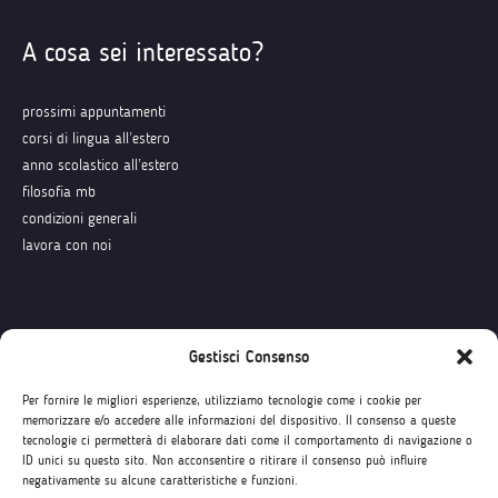
A cosa sei interessato?
prossimi appuntamenti
corsi di lingua all’estero
anno scolastico all’estero
filosofia mb
condizioni generali
lavora con noi
Seguici su
Gestisci Consenso
Per fornire le migliori esperienze, utilizziamo tecnologie come i cookie per
memorizzare e/o accedere alle informazioni del dispositivo. Il consenso a queste
tecnologie ci permetterà di elaborare dati come il comportamento di navigazione o
ID unici su questo sito. Non acconsentire o ritirare il consenso può influire
negativamente su alcune caratteristiche e funzioni.