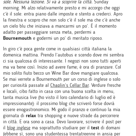
sole. Nessuna lezione. Si va a scoprire la città.
Sunday
morning. Mi alzo relativamente presto e mi accorgo che oggi
c’è il sole: entra piano dalle imposte e stento a crederci. Apro
la finestra e scopro che non solo c’è il sole ma che c’è anche
un cielo blu che iniziava a mancarmi un po’. È il momento
adatto per passeggiare senza meta, perdermi a
Bournemouth
e godermi un po’ di meritato riposo.
In giro c’è poca gente come in qualsiasi città italiana la
domenica mattina. Prendo l’autobus e scendo dove mi sembra
ci sia qualcosa di interessante. I negozi non sono tutti aperti
ma va bene così. Inizio ad avere fame; è ora di pranzare. Col
mio solito fiuto becco un Wine Bar dove mangiare qualcosa.
Se mai verrete a Bournemouth per un corso di inglese o solo
per curiosità passate al
Chaplin’s Cellar Bar
. Verdure fresche
e locali, cibo fatto in casa con una buona scelta in menu,
tanta musica live (ho visto il loro calendario di luglio ed è
impressionante): il prossimo blog che scriverò forse dovrà
essere enogastronomico. Mi godo il pranzo e continuo la mia
giornata di
relax
tra shopping e nuove strade da percorrere
in città. E ora sono a casa. Devo lavorare, scrivere il post per
il
blog inglese
ma soprattutto studiare per il
test
di domani
(ebbene sì, sono una studentessa trentatreenne in ansia per