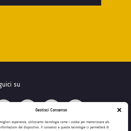
guici su
Gestisci Consenso
 migliori esperienze, utilizziamo tecnologie come i cookie per memorizzare e/o
informazioni del dispositivo. Il consenso a queste tecnologie ci permetterà di