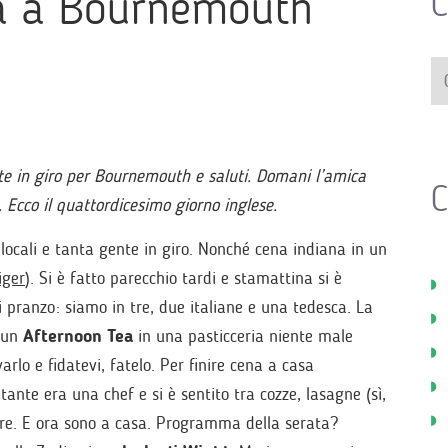
na a Bournemouth
C
te in giro per Bournemouth e saluti. Domani l’amica
C
. Ecco il quattordicesimo giorno inglese.
 locali e tanta gente in giro. Nonché cena indiana in un
iger
). Si è fatto parecchio tardi e stamattina si è
 pranzo: siamo in tre, due italiane e una tedesca. La
é un
Afternoon Tea
in una pasticceria niente male
arlo e fidatevi, fatelo. Per finire cena a casa
nte era una chef e si è sentito tra cozze, lasagne (sì,
are. E ora sono a casa. Programma della serata?