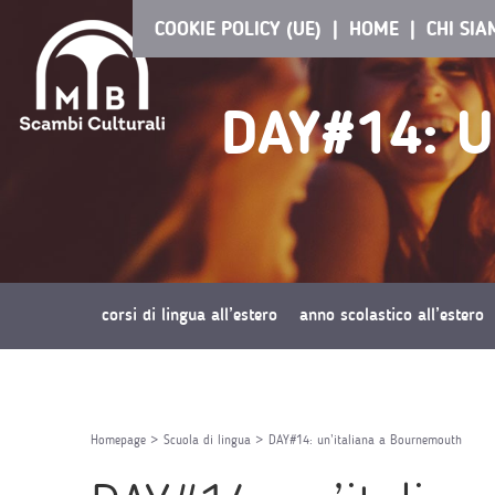
COOKIE POLICY (UE)
HOME
CHI SI
DAY#14: 
corsi di lingua all’estero
anno scolastico all’estero
richiedi preventivo
Homepage
>
Scuola di lingua
>
DAY#14: un’italiana a Bournemouth