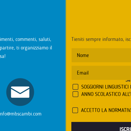
i
imenti, commenti, saluti,
Tieniti sempre informato, isc
partire, ti organizziamo il
sa!
Se
SOGGIORNI LINGUISTICI 
ANNO SCOLASTICO ALL
ACCETTO LA NORMATI
info@mbscambi.com