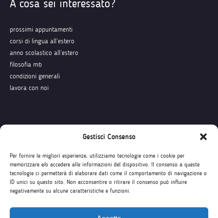
A cosa sei interessato?
prossimi appuntamenti
corsi di lingua all’estero
anno scolastico all’estero
filosofia mb
condizioni generali
lavora con noi
Seguici su
Gestisci Consenso
Per fornire le migliori esperienze, utilizziamo tecnologie come i cookie per
memorizzare e/o accedere alle informazioni del dispositivo. Il consenso a queste
tecnologie ci permetterà di elaborare dati come il comportamento di navigazione o
ID unici su questo sito. Non acconsentire o ritirare il consenso può influire
negativamente su alcune caratteristiche e funzioni.