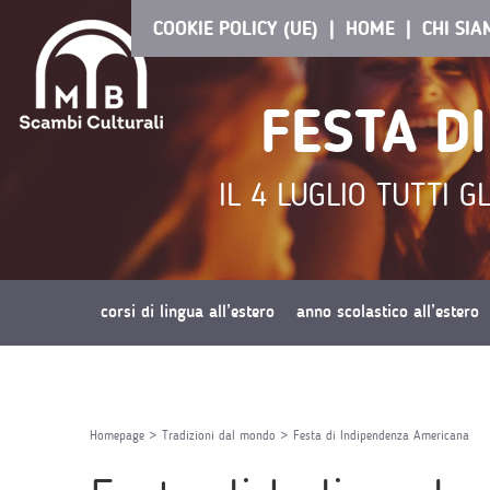
COOKIE POLICY (UE)
HOME
CHI SI
FESTA D
IL 4 LUGLIO TUTTI G
corsi di lingua all’estero
anno scolastico all’estero
richiedi preventivo
Homepage
>
Tradizioni dal mondo
>
Festa di Indipendenza Americana