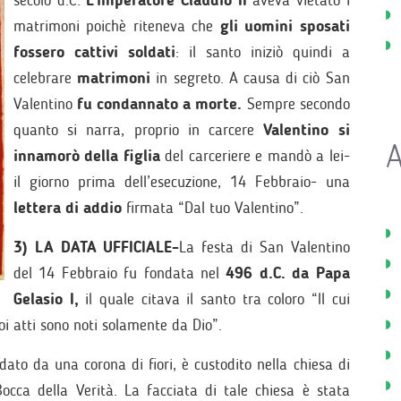
secolo d.C.
L’imperatore Claudio II
aveva vietato i
matrimoni poichè riteneva che
gli uomini sposati
fossero cattivi soldati
: il santo iniziò quindi a
celebrare
matrimoni
in segreto. A causa di ciò San
Valentino
fu condannato a morte.
Sempre secondo
quanto si narra, proprio in carcere
Valentino si
A
innamorò della figlia
del carceriere e mandò a lei-
il giorno prima dell’esecuzione, 14 Febbraio- una
lettera di addio
firmata “Dal tuo Valentino”.
3) LA DATA UFFICIALE-
La festa di San Valentino
del 14 Febbraio fu fondata nel
496 d.C. da Papa
Gelasio I,
il quale citava il santo tra coloro “Il cui
oi atti sono noti solamente da Dio”.
dato da una corona di fiori, è custodito nella chiesa di
Bocca della Verità. La facciata di tale chiesa è stata