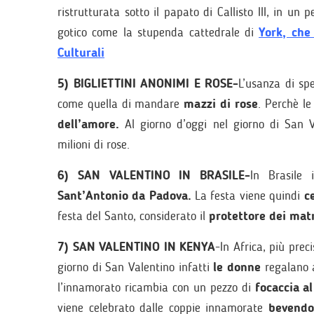
ristrutturata sotto il papato di Callisto III, in un 
gotico come la stupenda cattedrale di
York, che
Culturali
5) BIGLIETTINI ANONIMI E ROSE-
L’usanza di sp
come quella di mandare
mazzi di rose
. Perchè le
dell’amore.
Al giorno d’oggi nel giorno di San V
milioni di rose.
6) SAN VALENTINO IN BRASILE-
In Brasile 
Sant’Antonio da Padova.
La festa viene quindi
c
festa del Santo, considerato il
protettore dei mat
7) SAN VALENTINO IN KENYA
-In Africa, più pre
giorno di San Valentino infatti
le donne
regalano 
l’innamorato ricambia con un pezzo di
focaccia al
viene celebrato dalle coppie innamorate
bevendo