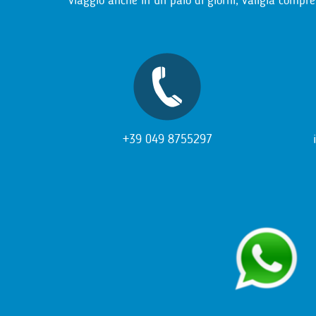
viaggio anche in un paio di giorni, valigia compre
+39 049 8755297