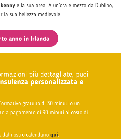
lkenny
e la sua area. A un’ora e mezza da Dublino,
r la sua bellezza medievale.
rto anno in Irlanda
ormazioni più dettagliate, puoi
nsulenza personalizzata e
formativo gratuito di 30 minuti o un
nto a pagamento di 90 minuti al costo di
 dal nostro calendario
qui
;