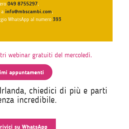
mero
049 8755297
;
l a
info@mbscambi.com
;
ggio WhatsApp al numero
393
ri webinar gratuiti del mercoledì.
simi appuntamenti
Irlanda, chiedici di più e parti
enza incredibile.
crivici su WhatsApp