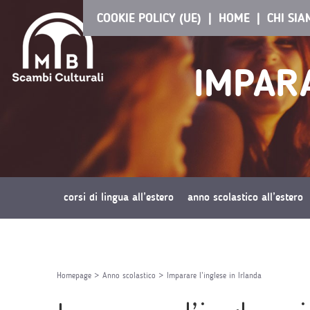
COOKIE POLICY (UE)
HOME
CHI SI
IMPARA
corsi di lingua all’estero
anno scolastico all’estero
richiedi preventivo
Homepage
>
Anno scolastico
>
Imparare l’inglese in Irlanda