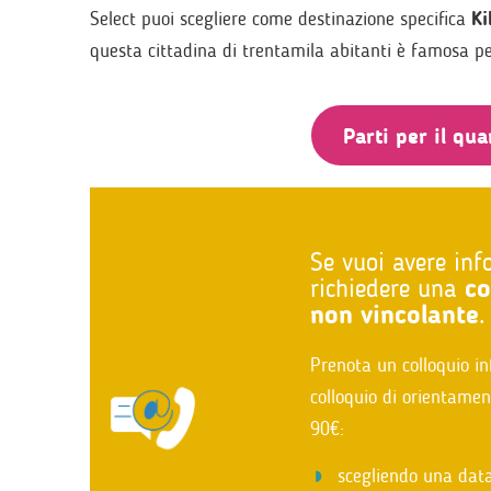
Select puoi scegliere come destinazione specifica
Ki
questa cittadina di trentamila abitanti è famosa pe
Parti per il qua
Se vuoi avere inf
richiedere una
co
non vincolante
.
Prenota un colloquio in
colloquio di orientame
90€:
scegliendo una data