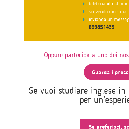
telefonando al nu
scrivendo un’e-mai
inviando un messa
669851435
.
Oppure partecipa a uno dei nost
Guarda i pros
Se vuoi studiare inglese in 
per un’esperi
Se preferisci, s