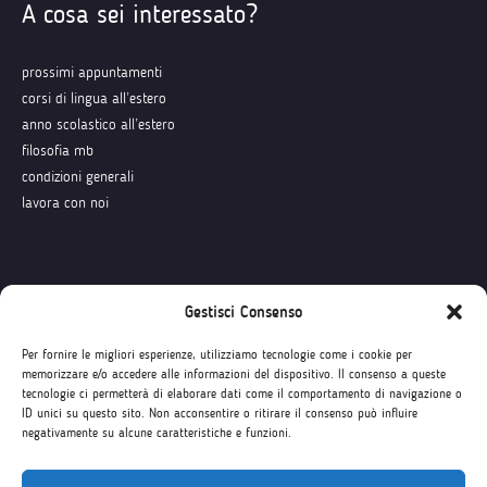
A cosa sei interessato?
prossimi appuntamenti
corsi di lingua all’estero
anno scolastico all’estero
filosofia mb
condizioni generali
lavora con noi
Seguici su
Gestisci Consenso
Per fornire le migliori esperienze, utilizziamo tecnologie come i cookie per
memorizzare e/o accedere alle informazioni del dispositivo. Il consenso a queste
tecnologie ci permetterà di elaborare dati come il comportamento di navigazione o
ID unici su questo sito. Non acconsentire o ritirare il consenso può influire
negativamente su alcune caratteristiche e funzioni.