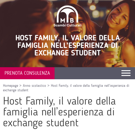
HOST FAMILY, IL VALORE DELLA
FAMIGLIA NELL’ESPERIENZA DI
EXCHANGE STUDENT
PRENOTA CONSULENZA
Homepage
>
Anno scolastico
>
Host Family, il valore della famiglia nell’esperienza di
exchange student
Host Family, il valore della
famiglia nell’esperienza di
exchange student