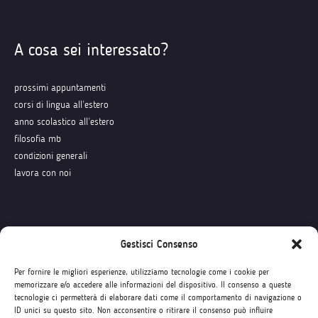
A cosa sei interessato?
prossimi appuntamenti
corsi di lingua all’estero
anno scolastico all’estero
filosofia mb
condizioni generali
lavora con noi
Seguici su
Gestisci Consenso
Per fornire le migliori esperienze, utilizziamo tecnologie come i cookie per
memorizzare e/o accedere alle informazioni del dispositivo. Il consenso a queste
tecnologie ci permetterà di elaborare dati come il comportamento di navigazione o
ID unici su questo sito. Non acconsentire o ritirare il consenso può influire