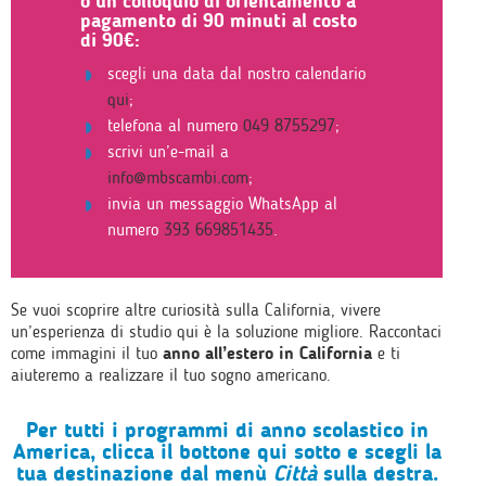
o un colloquio di orientamento a
pagamento di 90 minuti al costo
di 90€:
scegli una data dal nostro calendario
qui
;
telefona al numero
049 8755297
;
scrivi un’e-mail a
info@mbscambi.com
;
invia un messaggio WhatsApp al
numero
393 669851435
.
Se vuoi scoprire altre curiosità sulla California, vivere
un’esperienza di studio qui è la soluzione migliore. Raccontaci
come immagini il tuo
anno all’estero in California
e ti
aiuteremo a realizzare il tuo sogno americano.
Per tutti i programmi di anno scolastico in
America, clicca il bottone qui sotto e scegli la
tua destinazione dal menù
Città
sulla destra.