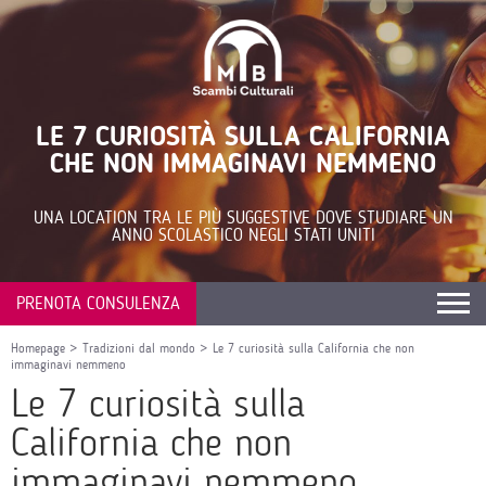
LE 7 CURIOSITÀ SULLA CALIFORNIA
CHE NON IMMAGINAVI NEMMENO
UNA LOCATION TRA LE PIÙ SUGGESTIVE DOVE STUDIARE UN
ANNO SCOLASTICO NEGLI STATI UNITI
PRENOTA CONSULENZA
Homepage
>
Tradizioni dal mondo
>
Le 7 curiosità sulla California che non
immaginavi nemmeno
Le 7 curiosità sulla
California che non
immaginavi nemmeno