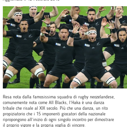
Resa nota dalla famosissima squadra di rugby neozelandese,
comunemente nota come All Blacks, l’Haka è una danza
tribale che risale al XIX secolo. Più che una danza, un rito
propiziatorio che i 15 imponenti giocatori della nazionale
ripropongono all’inizio di ogni singolo incontro per dimostrare
il proprio vigore e la propria voglia di vincere.