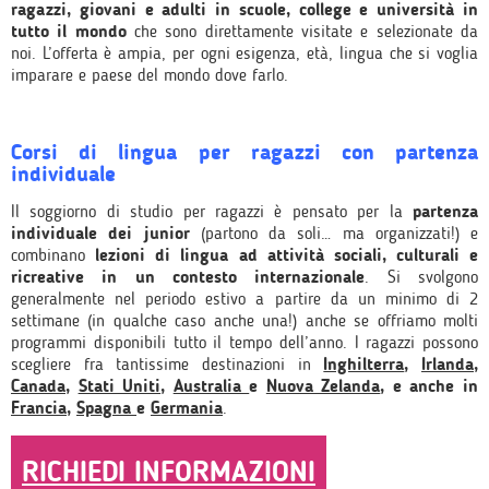
ragazzi, giovani e adulti in scuole, college e università in
tutto il mondo
che sono
direttamente
visitate e selezionate da
noi. L’offerta è ampia, per ogni esigenza, età, lingua che si voglia
imparare e paese del mondo dove farlo.
Corsi di lingua per ragazzi con partenza
individuale
Il soggiorno di studio per ragazzi è pensato per la
partenza
individuale dei junior
(partono da soli… ma organizzati!) e
combinano
lezioni di lingua ad attività sociali, culturali e
ricreative in un contesto internazionale
. Si svolgono
generalmente nel periodo estivo a partire da un minimo di 2
settimane (in qualche caso anche una!) anche se offriamo molti
programmi disponibili tutto il tempo dell’anno. I ragazzi possono
scegliere fra tantissime destinazioni in
Inghilterra
,
Irlanda
,
Canada
,
Stati Uniti
,
Australia
e
Nuova Zelanda
, e anche in
Francia
,
Spagna
e
Germania
.
RICHIEDI INFORMAZIONI