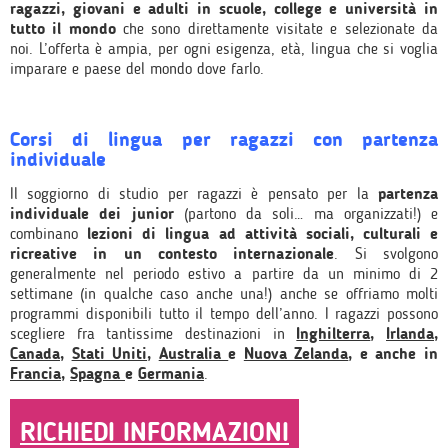
ragazzi, giovani e adulti in scuole, college e università in
tutto il mondo
che sono
direttamente
visitate e selezionate da
noi. L’offerta è ampia, per ogni esigenza, età, lingua che si voglia
imparare e paese del mondo dove farlo.
Corsi di lingua per ragazzi con partenza
individuale
Il soggiorno di studio per ragazzi è pensato per la
partenza
individuale dei junior
(partono da soli… ma organizzati!) e
combinano
lezioni di lingua ad attività sociali, culturali e
ricreative in un contesto internazionale
. Si svolgono
generalmente nel periodo estivo a partire da un minimo di 2
settimane (in qualche caso anche una!) anche se offriamo molti
programmi disponibili tutto il tempo dell’anno. I ragazzi possono
scegliere fra tantissime destinazioni in
Inghilterra
,
Irlanda
,
Canada
,
Stati Uniti
,
Australia
e
Nuova Zelanda
, e anche in
Francia
,
Spagna
e
Germania
.
RICHIEDI INFORMAZIONI