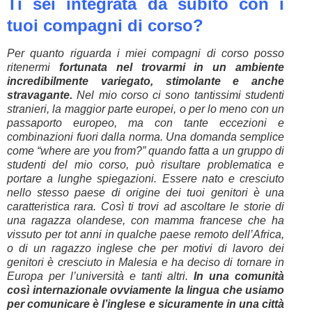
Ti sei integrata da subito con i
tuoi compagni di corso?
Per quanto riguarda i miei compagni di corso posso
ritenermi
fortunata nel trovarmi in un ambiente
incredibilmente variegato, stimolante e anche
stravagante.
Nel mio corso ci sono tantissimi studenti
stranieri, la maggior parte europei, o per lo meno con un
passaporto europeo, ma con tante eccezioni e
combinazioni fuori dalla norma. Una domanda semplice
come “where are you from?” quando fatta a un gruppo di
studenti del mio corso, può risultare problematica e
portare a lunghe spiegazioni. Essere nato e cresciuto
nello stesso paese di origine dei tuoi genitori è una
caratteristica rara. Così ti trovi ad ascoltare le storie di
una ragazza olandese, con mamma francese che ha
vissuto per tot anni in qualche paese remoto dell’Africa,
o di un ragazzo inglese che per motivi di lavoro dei
genitori è cresciuto in Malesia e ha deciso di tornare in
Europa per l’università e tanti altri.
In una comunità
così internazionale ovviamente la lingua che usiamo
per comunicare è l’inglese
e sicuramente in una città