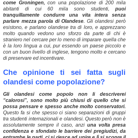
come Groningen,
con una popolazione di 200 mila
abitanti di cui 60 mila sono studenti,
puoi
tranquillamente condurre una vita intera senza
parlare mezza parola di Olandese
. Gli olandesi però
esistono, e parlano olandese tra di loro, e apprezzano
molto quando vedono uno sforzo da parte di chi è
straniero nel cercare per lo meno di imparare quella che
è la loro lingua a cui, pur essendo un paese piccolo e
con un buon livello di inglese, tengono molto e cercano
di preservare ed incentivare.
Che opinione ti sei fatta sugli
olandesi come popolazione?
Gli olandesi come popolo non li descriverei
“calorosi”, sono molto più chiusi di quello che si
possa pensare e spesso anche molto conservatori.
Questo fa si che spesso ci siano separazioni di gruppi
tra studenti internazionali e olandesi. Questo però non è
assolutamente sempre il caso, anzi
una volta presa
confidenza e sfondato le barriere dei pregiudizi, da
entrambe le parti, ci si riesce ad unire e lì si scopre il