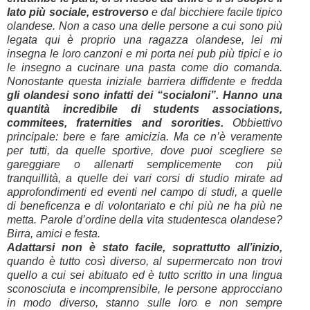
lato più sociale, estroverso
e dal bicchiere facile tipico
olandese. Non a caso una delle persone a cui sono più
legata qui è proprio una ragazza olandese, lei mi
insegna le loro canzoni e mi porta nei pub più tipici e io
le insegno a cucinare una pasta come dio comanda.
Nonostante questa iniziale barriera diffidente e fredda
gli olandesi sono infatti dei “socialoni”. Hanno una
quantità incredibile di students associations,
commitees, fraternities and sororities.
Obbiettivo
principale: bere e fare amicizia. Ma ce n’è veramente
per tutti, da quelle sportive, dove puoi scegliere se
gareggiare o allenarti semplicemente con più
tranquillità, a quelle dei vari corsi di studio mirate ad
approfondimenti ed eventi nel campo di studi, a quelle
di beneficenza e di volontariato e chi più ne ha più ne
metta. Parole d’ordine della vita studentesca olandese?
Birra, amici e festa.
Adattarsi non è stato facile, soprattutto all’inizio,
quando è tutto così diverso, al supermercato non trovi
quello a cui sei abituato ed è tutto scritto in una lingua
sconosciuta e incomprensibile, le persone approcciano
in modo diverso, stanno sulle loro e non sempre