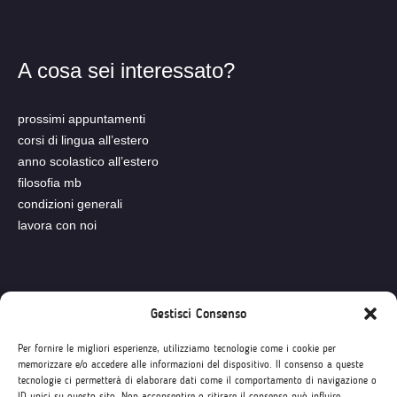
A cosa sei interessato?
prossimi appuntamenti
corsi di lingua all’estero
anno scolastico all’estero
filosofia mb
condizioni generali
lavora con noi
Seguici su
Gestisci Consenso
Per fornire le migliori esperienze, utilizziamo tecnologie come i cookie per
memorizzare e/o accedere alle informazioni del dispositivo. Il consenso a queste
tecnologie ci permetterà di elaborare dati come il comportamento di navigazione o
ID unici su questo sito. Non acconsentire o ritirare il consenso può influire