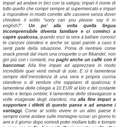
Impari ad andare in bici con la valigia; impari il nome di
tutto quello che compri sempre al supermercato e impari
a rispondere in modo corretto alle cassiere senza dover
chiedere il solito “sorry can you please say it in
english?”.
Un po’ alla volta quella lingua
incomprensibile diventa familiare e ci cominci a
capire qualcosa,
quando esci la sera a ballare conosci
le canzoni olandesi e anche se spari parole a caso ti
senti parte della situazione. Prima di rientrare come
snack prendi dal muro una croquette o un flikandel, non
giri più con i contanti, ma
paghi anche un caffè con il
bancomat
. Alla fine impari ad apprezzare in modo
incredibile quei venti minuti di sole. E sì ti lamenterai
sempre dell’inesistenza di una vera e propria cucina
olandese o di verdure che sappiano di qualcosa; ti
lamenterai delle ciliegie a 10 EUR al kilo e del costante
vento e tempo orribile; ti lamenterai delle stravaganze a
volte esagerate degli olandesi, ma
alla fine impari a
sopportare i difetti di questo paese e ad amarne i
vantaggi.
Come al solito vivere in un altro paese è
sempre come andare sulle montagne russe: un giorno lo
ami e il giorno dopo vorresti poter mollare tutto e tornare