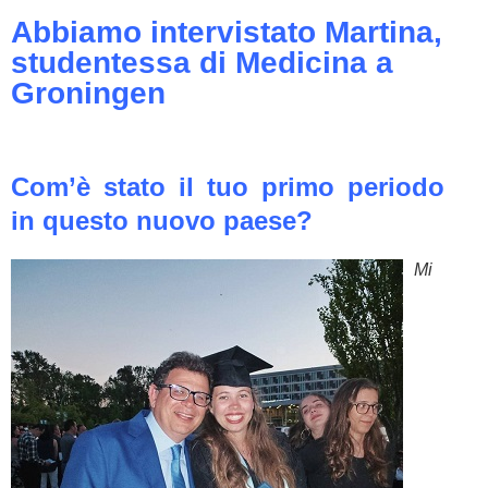
Abbiamo intervistato Martina,
studentessa di Medicina a
Groningen
Com’è stato il tuo primo periodo
in questo nuovo paese?
Mi