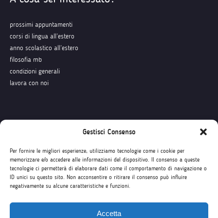
prossimi appuntamenti
corsi di lingua all’estero
anno scolastico all’estero
filosofia mb
condizioni generali
lavora con noi
Seguici su
Gestisci Consenso
Per fornire le migliori esperienze, utilizziamo tecnologie come i cookie per
memorizzare e/o accedere alle informazioni del dispositivo. Il consenso a queste
tecnologie ci permetterà di elaborare dati come il comportamento di navigazione o
ID unici su questo sito. Non acconsentire o ritirare il consenso può influire
negativamente su alcune caratteristiche e funzioni.
Accetta