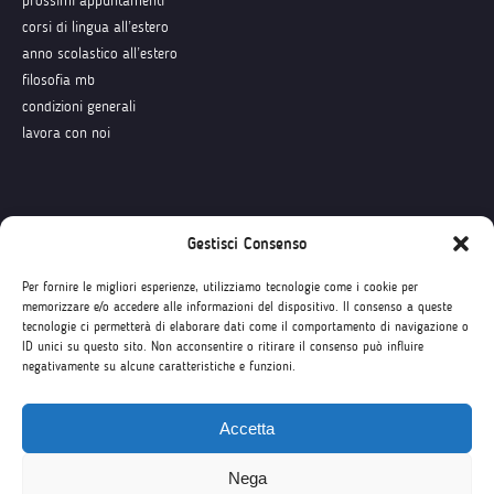
prossimi appuntamenti
corsi di lingua all’estero
anno scolastico all’estero
filosofia mb
condizioni generali
lavora con noi
Seguici su
Gestisci Consenso
Per fornire le migliori esperienze, utilizziamo tecnologie come i cookie per
memorizzare e/o accedere alle informazioni del dispositivo. Il consenso a queste
tecnologie ci permetterà di elaborare dati come il comportamento di navigazione o
ID unici su questo sito. Non acconsentire o ritirare il consenso può influire
negativamente su alcune caratteristiche e funzioni.
Accetta
Nega