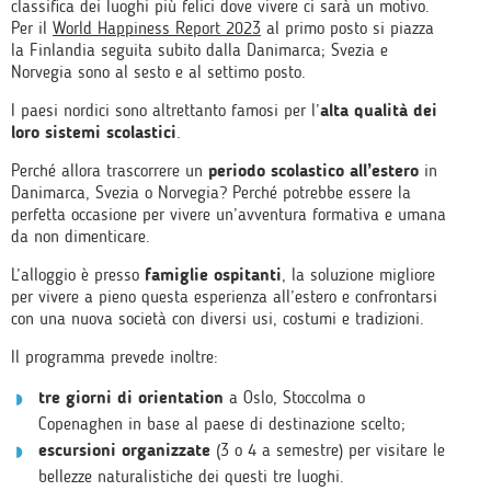
classifica dei luoghi più felici dove vivere ci sarà un motivo.
Per il
World Happiness Report 2023
al primo posto si piazza
la Finlandia seguita subito dalla Danimarca; Svezia e
Norvegia sono al sesto e al settimo posto.
I paesi nordici sono altrettanto famosi per l’
alta qualità dei
loro sistemi scolastici
.
Perché allora trascorrere un
periodo scolastico all’estero
in
Danimarca, Svezia o Norvegia? Perché potrebbe essere la
perfetta occasione per vivere un’avventura formativa e umana
da non dimenticare.
L’alloggio è presso
famiglie ospitanti
, la soluzione migliore
per vivere a pieno questa esperienza all’estero e confrontarsi
con una nuova società con diversi usi, costumi e tradizioni.
Il programma prevede inoltre:
tre giorni di orientation
a Oslo, Stoccolma o
Copenaghen in base al paese di destinazione scelto;
escursioni organizzate
(3 o 4 a semestre) per visitare le
bellezze naturalistiche dei questi tre luoghi.