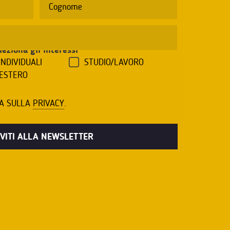
leziona gli interessi
*
INDIVIDUALI
STUDIO/LAVORO
'ESTERO
VA SULLA
PRIVACY
.