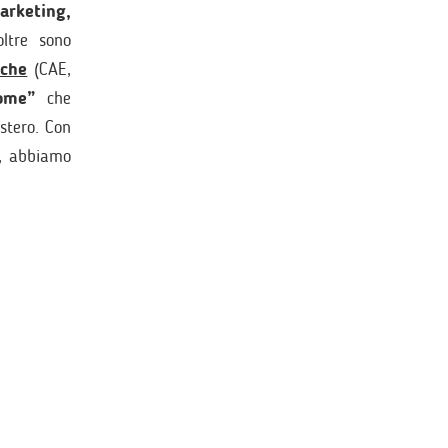
rketing,
ltre sono
iche
(CAE,
ome”
che
estero. Con
, abbiamo