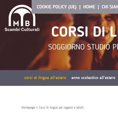
COOKIE POLICY (UE)
HOME
CHI SI
CORSI DI 
SOGGIORNO STUDIO PE
corsi di lingua all’estero
anno scolastico all’estero
richiedi preventivo
Homepage
>
Corsi di lingua per ragazzi e adulti