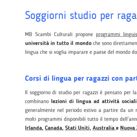
Soggiorni studio per raga
MB Scambi Culturali propone
programmi linguist
università in tutto il mondo
che sono
direttamen
lingua che si voglia imparare e paese del mondo do
Corsi di lingua per ragazzi con par
Il soggiorno di studio per ragazzi è pensato per l
combinano
lezioni di lingua ad attività social
generalmente nel periodo estivo a partire da un
molti programmi disponibili tutto il tempo dell’ann
Irlanda
,
Canada
,
Stati Uniti
,
Australia
e
Nuova 