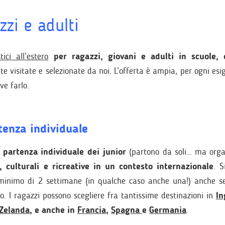
zzi e adulti
ici all’estero
per ragazzi, giovani e adulti in scuole, 
te
visitate e selezionate da noi. L’offerta è ampia, per ogni esi
ve farlo.
tenza individuale
a
partenza individuale dei junior
(partono da soli… ma organ
i, culturali e ricreative in un contesto internazionale
. S
 minimo di 2 settimane (in qualche caso anche una!) anche s
o. I ragazzi possono scegliere fra tantissime destinazioni in
In
Zelanda
, e anche in
Francia
,
Spagna
e
Germania
.