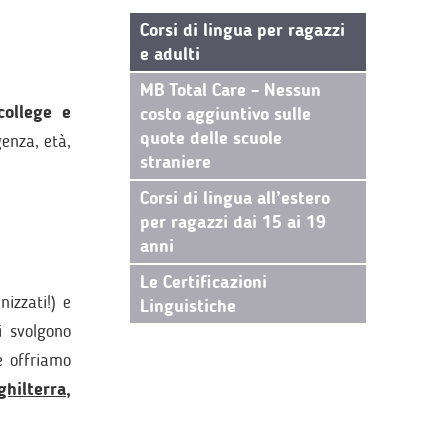
Corsi di lingua per ragazzi
e adulti
MB Total Care – Nessun
college e
costo aggiuntivo sulle
quote delle scuole
genza, età,
straniere
Corsi di lingua all’estero
per ragazzi dai 15 ai 19
anni
Le Certificazioni
izzati!) e
Linguistiche
i svolgono
e offriamo
ghilterra
,